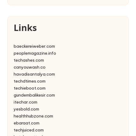
Links
baeckereiweber.com
peoplemagazine.info
techashes.com
canyouwash.co
havadisantalya.com
techdtimes.com
techieboot.com
gundembalikesir.com
itechar.com
yesbold.com
healthhubzone.com
ebaraat.com
techjuiced.com