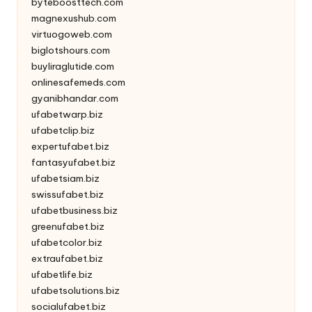
byteboosttech.com
magnexushub.com
virtuogoweb.com
biglotshours.com
buyliraglutide.com
onlinesafemeds.com
gyanibhandar.com
ufabetwarp.biz
ufabetclip.biz
expertufabet.biz
fantasyufabet.biz
ufabetsiam.biz
swissufabet.biz
ufabetbusiness.biz
greenufabet.biz
ufabetcolor.biz
extraufabet.biz
ufabetlife.biz
ufabetsolutions.biz
socialufabet.biz