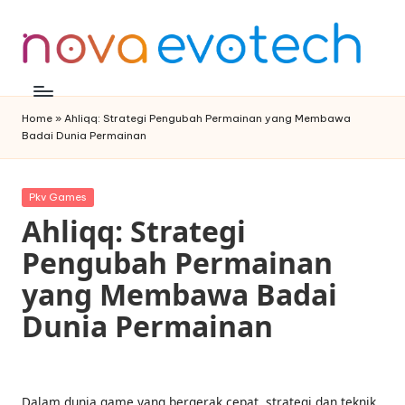
Skip
to
content
Home
»
Ahliqq: Strategi Pengubah Permainan yang Membawa
Badai Dunia Permainan
Posted
Pkv Games
in
Ahliqq: Strategi
Pengubah Permainan
yang Membawa Badai
Dunia Permainan
Dalam dunia game yang bergerak cepat, strategi dan teknik