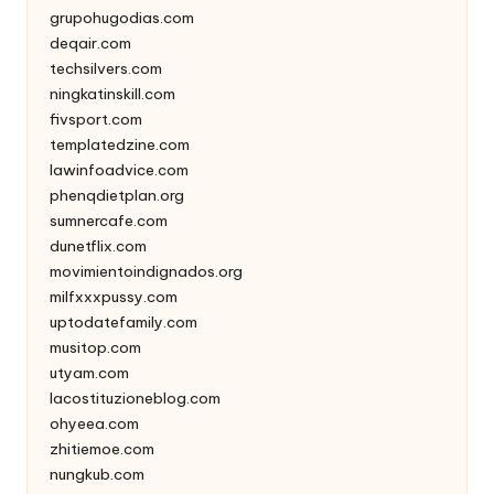
grupohugodias.com
deqair.com
techsilvers.com
ningkatinskill.com
fivsport.com
templatedzine.com
lawinfoadvice.com
phenqdietplan.org
sumnercafe.com
dunetflix.com
movimientoindignados.org
milfxxxpussy.com
uptodatefamily.com
musitop.com
utyam.com
lacostituzioneblog.com
ohyeea.com
zhitiemoe.com
nungkub.com