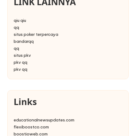
LINK LAINNYA
qiu qiu
qq
situs poker terpercaya
bandarqq
qq
situs pkv
pkv qq
pkv qq
Links
educationalnewsupdates.com
flexiboostco.com
boostioweb.com