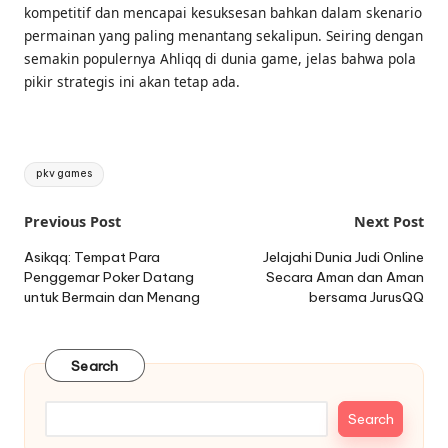
kompetitif dan mencapai kesuksesan bahkan dalam skenario
permainan yang paling menantang sekalipun. Seiring dengan
semakin populernya Ahliqq di dunia game, jelas bahwa pola
pikir strategis ini akan tetap ada.
Tags:
pkv games
Post
Previous Post
Next Post
navigation
Asikqq: Tempat Para
Jelajahi Dunia Judi Online
Penggemar Poker Datang
Secara Aman dan Aman
untuk Bermain dan Menang
bersama JurusQQ
Search
Search