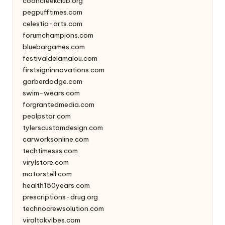
cooncreekclub.org
pegpufftimes.com
celestia-arts.com
forumchampions.com
bluebargames.com
festivaldelamalou.com
firstsigninnovations.com
garberdodge.com
swim-wears.com
forgrantedmedia.com
peolpstar.com
tylerscustomdesign.com
carworksonline.com
techtimesss.com
virylstore.com
motorstell.com
health150years.com
prescriptions-drug.org
technocrewsolution.com
viraltokvibes.com