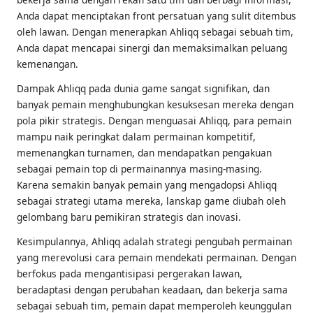
Anda dapat menciptakan front persatuan yang sulit ditembus
oleh lawan. Dengan menerapkan Ahliqq sebagai sebuah tim,
Anda dapat mencapai sinergi dan memaksimalkan peluang
kemenangan.
Dampak Ahliqq pada dunia game sangat signifikan, dan
banyak pemain menghubungkan kesuksesan mereka dengan
pola pikir strategis. Dengan menguasai Ahliqq, para pemain
mampu naik peringkat dalam permainan kompetitif,
memenangkan turnamen, dan mendapatkan pengakuan
sebagai pemain top di permainannya masing-masing.
Karena semakin banyak pemain yang mengadopsi Ahliqq
sebagai strategi utama mereka, lanskap game diubah oleh
gelombang baru pemikiran strategis dan inovasi.
Kesimpulannya, Ahliqq adalah strategi pengubah permainan
yang merevolusi cara pemain mendekati permainan. Dengan
berfokus pada mengantisipasi pergerakan lawan,
beradaptasi dengan perubahan keadaan, dan bekerja sama
sebagai sebuah tim, pemain dapat memperoleh keunggulan