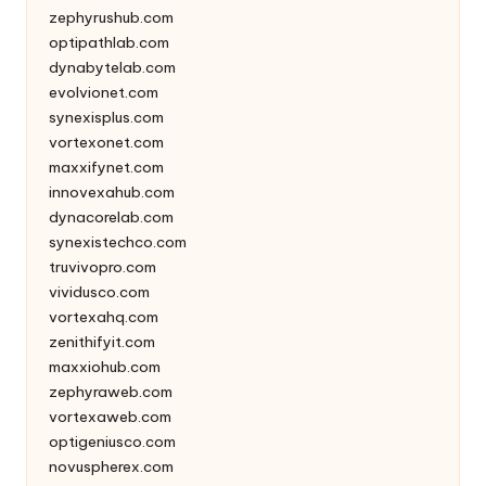
zephyrushub.com
optipathlab.com
dynabytelab.com
evolvionet.com
synexisplus.com
vortexonet.com
maxxifynet.com
innovexahub.com
dynacorelab.com
synexistechco.com
truvivopro.com
vividusco.com
vortexahq.com
zenithifyit.com
maxxiohub.com
zephyraweb.com
vortexaweb.com
optigeniusco.com
novuspherex.com