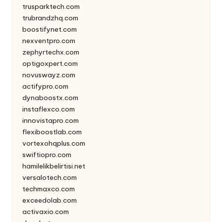
trusparktech.com
trubrandzhq.com
boostifynet.com
nexventpro.com
zephyrtechx.com
optigoxpert.com
novuswayz.com
actifypro.com
dynaboostx.com
instaflexco.com
innovistapro.com
flexiboostlab.com
vortexohqplus.com
swiftiopro.com
hamilelikbelirtisi.net
versalotech.com
techmaxco.com
exceedolab.com
activaxio.com