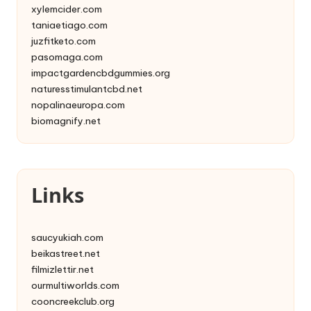
xylemcider.com
taniaetiago.com
juzfitketo.com
pasomaga.com
impactgardencbdgummies.org
naturesstimulantcbd.net
nopalinaeuropa.com
biomagnify.net
Links
saucyukiah.com
beikastreet.net
filmizlettir.net
ourmultiworlds.com
cooncreekclub.org