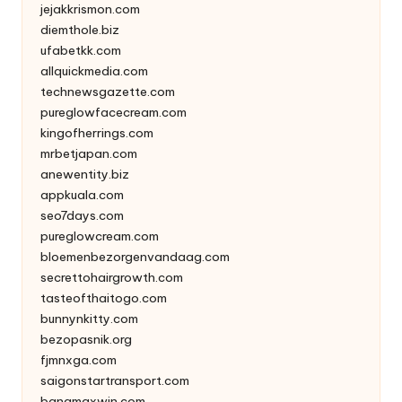
jejakkrismon.com
diemthole.biz
ufabetkk.com
allquickmedia.com
technewsgazette.com
pureglowfacecream.com
kingofherrings.com
mrbetjapan.com
anewentity.biz
appkuala.com
seo7days.com
pureglowcream.com
bloemenbezorgenvandaag.com
secrettohairgrowth.com
tasteofthaitogo.com
bunnynkitty.com
bezopasnik.org
fjmnxga.com
saigonstartransport.com
bangmaxwin.com