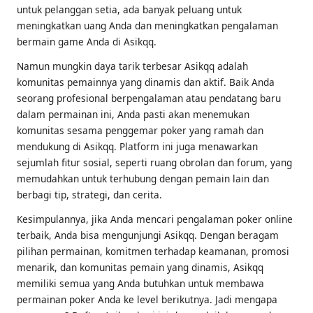
untuk pelanggan setia, ada banyak peluang untuk
meningkatkan uang Anda dan meningkatkan pengalaman
bermain game Anda di Asikqq.
Namun mungkin daya tarik terbesar Asikqq adalah
komunitas pemainnya yang dinamis dan aktif. Baik Anda
seorang profesional berpengalaman atau pendatang baru
dalam permainan ini, Anda pasti akan menemukan
komunitas sesama penggemar poker yang ramah dan
mendukung di Asikqq. Platform ini juga menawarkan
sejumlah fitur sosial, seperti ruang obrolan dan forum, yang
memudahkan untuk terhubung dengan pemain lain dan
berbagi tip, strategi, dan cerita.
Kesimpulannya, jika Anda mencari pengalaman poker online
terbaik, Anda bisa mengunjungi Asikqq. Dengan beragam
pilihan permainan, komitmen terhadap keamanan, promosi
menarik, dan komunitas pemain yang dinamis, Asikqq
memiliki semua yang Anda butuhkan untuk membawa
permainan poker Anda ke level berikutnya. Jadi mengapa