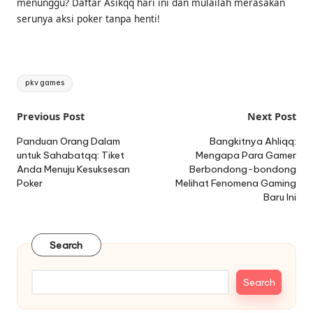
menunggu? Daftar Asikqq hari ini dan mulailah merasakan
serunya aksi poker tanpa henti!
Tags:
pkv games
Post
Previous Post
Next Post
navigation
Panduan Orang Dalam
Bangkitnya Ahliqq:
untuk Sahabatqq: Tiket
Mengapa Para Gamer
Anda Menuju Kesuksesan
Berbondong-bondong
Poker
Melihat Fenomena Gaming
Baru Ini
Search
Search