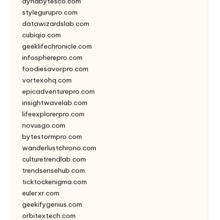
dynabytesco.com
stylegurupro.com
datawizardslab.com
cubiqio.com
geeklifechronicle.com
infospherepro.com
foodiesavorpro.com
vortexohq.com
epicadventurepro.com
insightwavelab.com
lifeexplorerpro.com
novusgo.com
bytestormpro.com
wanderlustchrono.com
culturetrendlab.com
trendsensehub.com
ticktockenigma.com
eulerxr.com
geekifygenius.com
orbitextech.com