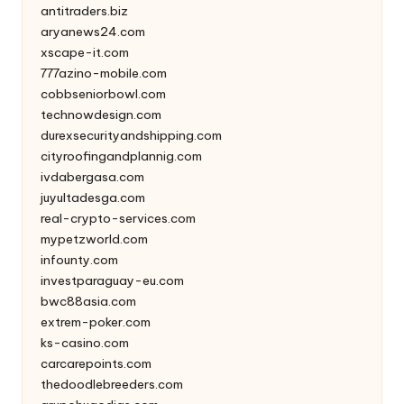
antitraders.biz
aryanews24.com
xscape-it.com
777azino-mobile.com
cobbseniorbowl.com
technowdesign.com
durexsecurityandshipping.com
cityroofingandplannig.com
ivdabergasa.com
juyultadesga.com
real-crypto-services.com
mypetzworld.com
infounty.com
investparaguay-eu.com
bwc88asia.com
extrem-poker.com
ks-casino.com
carcarepoints.com
thedoodlebreeders.com