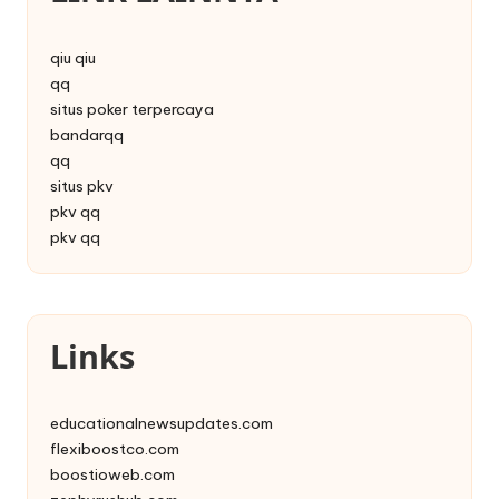
qiu qiu
qq
situs poker terpercaya
bandarqq
qq
situs pkv
pkv qq
pkv qq
Links
educationalnewsupdates.com
flexiboostco.com
boostioweb.com