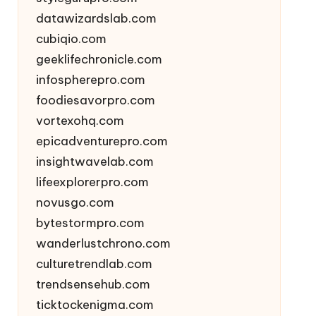
datawizardslab.com
cubiqio.com
geeklifechronicle.com
infospherepro.com
foodiesavorpro.com
vortexohq.com
epicadventurepro.com
insightwavelab.com
lifeexplorerpro.com
novusgo.com
bytestormpro.com
wanderlustchrono.com
culturetrendlab.com
trendsensehub.com
ticktockenigma.com