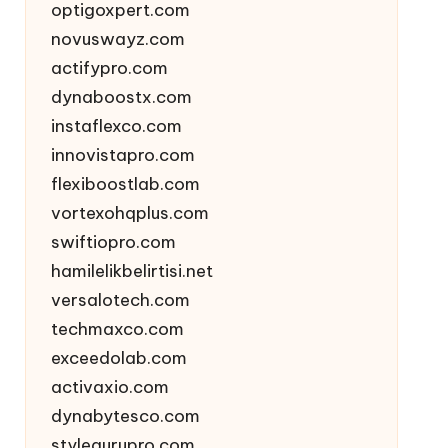
optigoxpert.com
novuswayz.com
actifypro.com
dynaboostx.com
instaflexco.com
innovistapro.com
flexiboostlab.com
vortexohqplus.com
swiftiopro.com
hamilelikbelirtisi.net
versalotech.com
techmaxco.com
exceedolab.com
activaxio.com
dynabytesco.com
stylegurupro.com