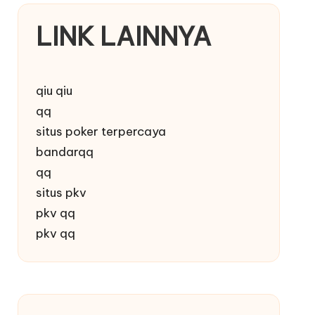
LINK LAINNYA
qiu qiu
qq
situs poker terpercaya
bandarqq
qq
situs pkv
pkv qq
pkv qq