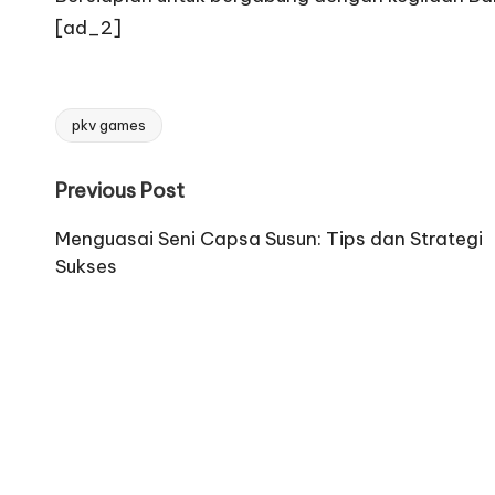
[ad_2]
pkv games
Tags:
Post
Previous Post
navigation
Menguasai Seni Capsa Susun: Tips dan Strategi
Sukses