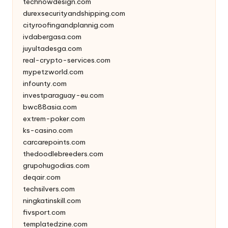
technowdesign.com
durexsecurityandshipping.com
cityroofingandplannig.com
ivdabergasa.com
juyultadesga.com
real-crypto-services.com
mypetzworld.com
infounty.com
investparaguay-eu.com
bwc88asia.com
extrem-poker.com
ks-casino.com
carcarepoints.com
thedoodlebreeders.com
grupohugodias.com
deqair.com
techsilvers.com
ningkatinskill.com
fivsport.com
templatedzine.com