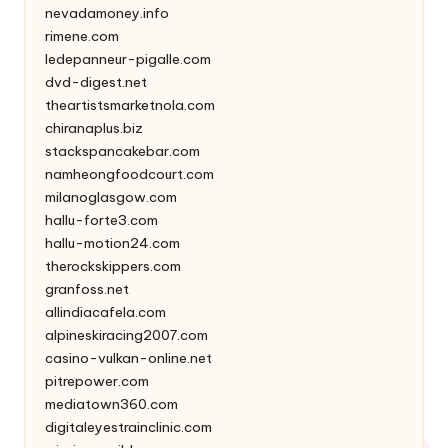
nevadamoney.info
rimene.com
ledepanneur-pigalle.com
dvd-digest.net
theartistsmarketnola.com
chiranaplus.biz
stackspancakebar.com
namheongfoodcourt.com
milanoglasgow.com
hallu-forte3.com
hallu-motion24.com
therockskippers.com
granfoss.net
allindiacafela.com
alpineskiracing2007.com
casino-vulkan-online.net
pitrepower.com
mediatown360.com
digitaleyestrainclinic.com