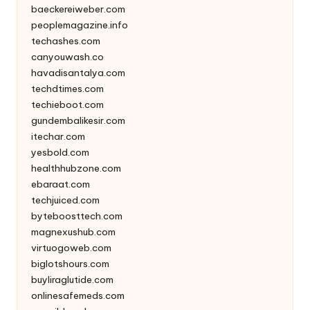
baeckereiweber.com
peoplemagazine.info
techashes.com
canyouwash.co
havadisantalya.com
techdtimes.com
techieboot.com
gundembalikesir.com
itechar.com
yesbold.com
healthhubzone.com
ebaraat.com
techjuiced.com
byteboosttech.com
magnexushub.com
virtuogoweb.com
biglotshours.com
buyliraglutide.com
onlinesafemeds.com