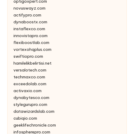
optigoxpert.com
novuswayz.com
actifypro.com
dynaboostx.com
instaflexco.com
innovistapro.com
flexiboostlab.com
vortexohqplus.com
swiftiopro.com
hamilelikbelirtisi.net
versalotech.com
techmaxco.com
exceedolab.com
activaxio.com
dynabytesco.com
stylegurupro.com
datawizardslab.com
cubiqio.com
geeklifechronicle.com
infospherepro.com