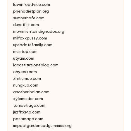
lawinfoadvice.com
phenqdietplan.org
sumnercafe.com
dunetflix.com
movimientoindignados.org
milfxxxpussy.com
uptodatefamily.com
musitop.com
utyam.com
lacostituzioneblog.com
ohyeea.com
zhitiemoe.com
nungkub.com
anotherindian.com
xylemcider.com
taniaetiago.com
juzfitketo.com
pasomaga.com
impactgardencbdgummies.org