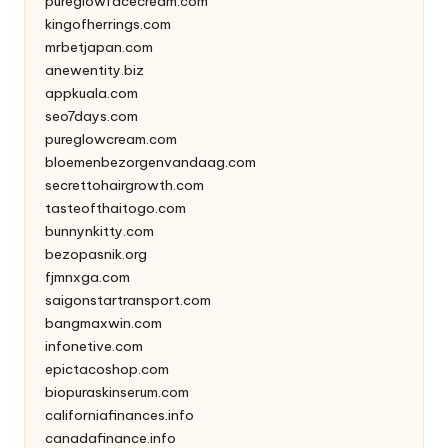
pureglowfacecream.com
kingofherrings.com
mrbetjapan.com
anewentity.biz
appkuala.com
seo7days.com
pureglowcream.com
bloemenbezorgenvandaag.com
secrettohairgrowth.com
tasteofthaitogo.com
bunnynkitty.com
bezopasnik.org
fjmnxga.com
saigonstartransport.com
bangmaxwin.com
infonetive.com
epictacoshop.com
biopuraskinserum.com
californiafinances.info
canadafinance.info