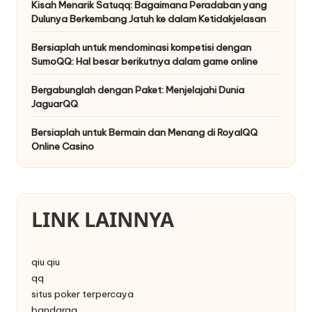
Kisah Menarik Satuqq: Bagaimana Peradaban yang
Dulunya Berkembang Jatuh ke dalam Ketidakjelasan
Bersiaplah untuk mendominasi kompetisi dengan
SumoQQ: Hal besar berikutnya dalam game online
Bergabunglah dengan Paket: Menjelajahi Dunia
JaguarQQ
Bersiaplah untuk Bermain dan Menang di RoyalQQ
Online Casino
LINK LAINNYA
qiu qiu
qq
situs poker terpercaya
bandarqq