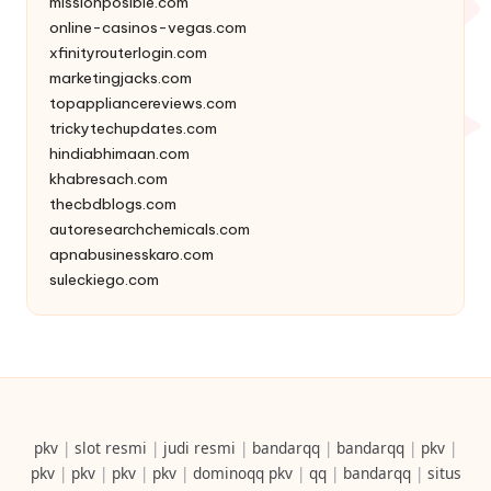
missionposible.com
online-casinos-vegas.com
xfinityrouterlogin.com
marketingjacks.com
topappliancereviews.com
trickytechupdates.com
hindiabhimaan.com
khabresach.com
thecbdblogs.com
autoresearchchemicals.com
apnabusinesskaro.com
suleckiego.com
pkv
|
slot resmi
|
judi resmi
|
bandarqq
|
bandarqq
|
pkv
|
pkv
|
pkv
|
pkv
|
pkv
|
dominoqq pkv
|
qq
|
bandarqq
|
situs