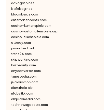
advogato.net
isafebag.net
bloombergz.com
enterpriseboosts.com
casino-kartenspiele.com
casino-automatenspiele.org
casino-tischspiele.com
otbody.com
jamestrust.net
trenz24.com
skipworking.com
loizbeauty.com
anyconverter.com
timespedia.com
jejakkrismon.com
diemthole.biz
ufabetkk.com
allquickmedia.com
technewsgazette.com