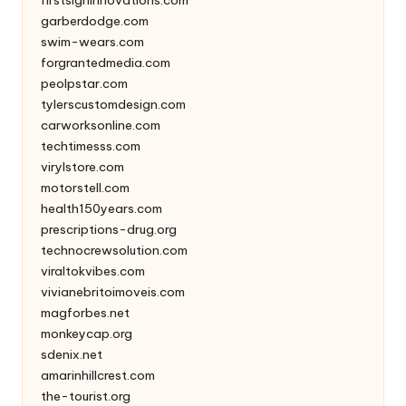
garberdodge.com
swim-wears.com
forgrantedmedia.com
peolpstar.com
tylerscustomdesign.com
carworksonline.com
techtimesss.com
virylstore.com
motorstell.com
health150years.com
prescriptions-drug.org
technocrewsolution.com
viraltokvibes.com
vivianebritoimoveis.com
magforbes.net
monkeycap.org
sdenix.net
amarinhillcrest.com
the-tourist.org