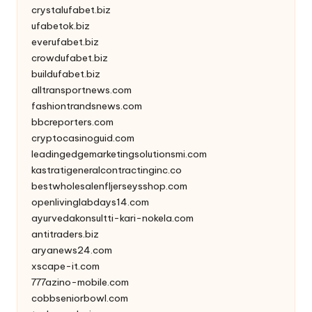
crystalufabet.biz
ufabetok.biz
everufabet.biz
crowdufabet.biz
buildufabet.biz
alltransportnews.com
fashiontrandsnews.com
bbcreporters.com
cryptocasinoguid.com
leadingedgemarketingsolutionsmi.com
kastratigeneralcontractinginc.co
bestwholesalenfljerseysshop.com
openlivinglabdays14.com
ayurvedakonsultti-kari-nokela.com
antitraders.biz
aryanews24.com
xscape-it.com
777azino-mobile.com
cobbseniorbowl.com