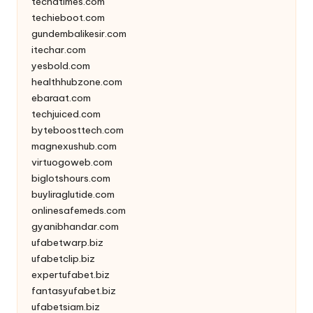
techdtimes.com
techieboot.com
gundembalikesir.com
itechar.com
yesbold.com
healthhubzone.com
ebaraat.com
techjuiced.com
byteboosttech.com
magnexushub.com
virtuogoweb.com
biglotshours.com
buyliraglutide.com
onlinesafemeds.com
gyanibhandar.com
ufabetwarp.biz
ufabetclip.biz
expertufabet.biz
fantasyufabet.biz
ufabetsiam.biz