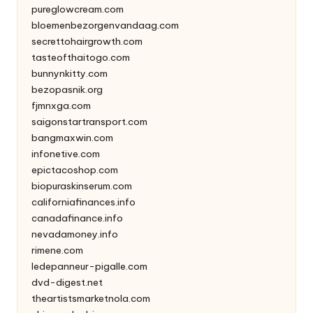
pureglowcream.com
bloemenbezorgenvandaag.com
secrettohairgrowth.com
tasteofthaitogo.com
bunnynkitty.com
bezopasnik.org
fjmnxga.com
saigonstartransport.com
bangmaxwin.com
infonetive.com
epictacoshop.com
biopuraskinserum.com
californiafinances.info
canadafinance.info
nevadamoney.info
rimene.com
ledepanneur-pigalle.com
dvd-digest.net
theartistsmarketnola.com