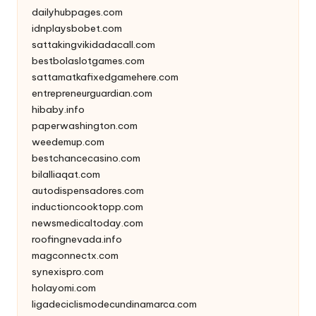
dailyhubpages.com
idnplaysbobet.com
sattakingvikidadacall.com
bestbolaslotgames.com
sattamatkafixedgamehere.com
entrepreneurguardian.com
hibaby.info
paperwashington.com
weedemup.com
bestchancecasino.com
bilalliaqat.com
autodispensadores.com
inductioncooktopp.com
newsmedicaltoday.com
roofingnevada.info
magconnectx.com
synexispro.com
holayomi.com
ligadeciclismodecundinamarca.com