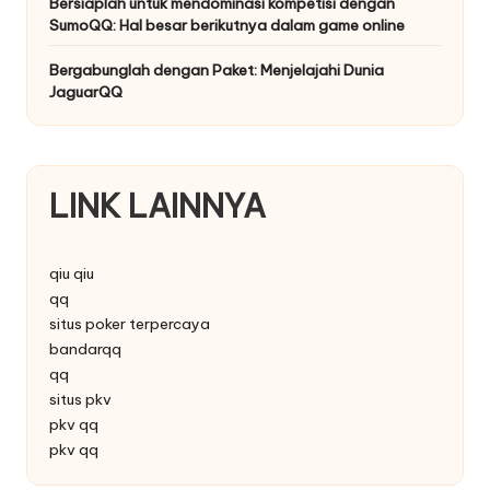
Bersiaplah untuk mendominasi kompetisi dengan
SumoQQ: Hal besar berikutnya dalam game online
Bergabunglah dengan Paket: Menjelajahi Dunia
JaguarQQ
LINK LAINNYA
qiu qiu
qq
situs poker terpercaya
bandarqq
qq
situs pkv
pkv qq
pkv qq