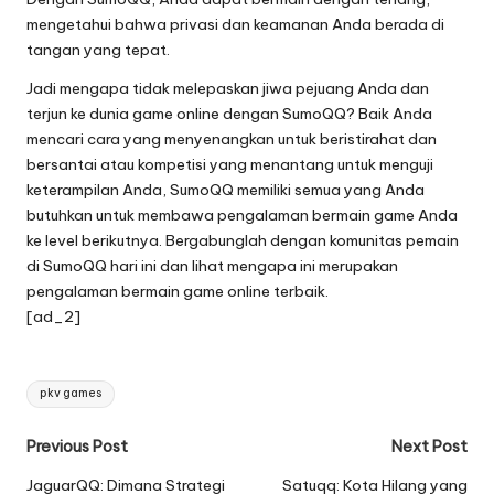
mengetahui bahwa privasi dan keamanan Anda berada di
tangan yang tepat.
Jadi mengapa tidak melepaskan jiwa pejuang Anda dan
terjun ke dunia game online dengan SumoQQ? Baik Anda
mencari cara yang menyenangkan untuk beristirahat dan
bersantai atau kompetisi yang menantang untuk menguji
keterampilan Anda, SumoQQ memiliki semua yang Anda
butuhkan untuk membawa pengalaman bermain game Anda
ke level berikutnya. Bergabunglah dengan komunitas pemain
di SumoQQ hari ini dan lihat mengapa ini merupakan
pengalaman bermain game online terbaik.
[ad_2]
Tags:
pkv games
Post
Previous Post
Next Post
navigation
JaguarQQ: Dimana Strategi
Satuqq: Kota Hilang yang