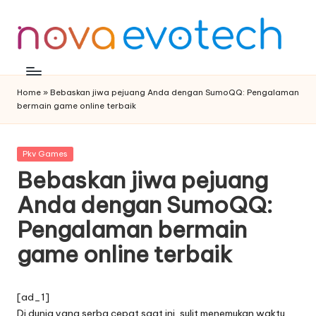
Skip
to
content
Home
»
Bebaskan jiwa pejuang Anda dengan SumoQQ: Pengalaman
bermain game online terbaik
Posted
Pkv Games
in
Bebaskan jiwa pejuang
Anda dengan SumoQQ:
Pengalaman bermain
game online terbaik
[ad_1]
Di dunia yang serba cepat saat ini, sulit menemukan waktu