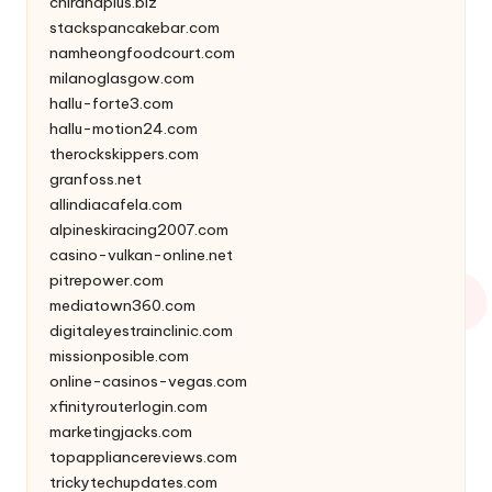
chiranaplus.biz
stackspancakebar.com
namheongfoodcourt.com
milanoglasgow.com
hallu-forte3.com
hallu-motion24.com
therockskippers.com
granfoss.net
allindiacafela.com
alpineskiracing2007.com
casino-vulkan-online.net
pitrepower.com
mediatown360.com
digitaleyestrainclinic.com
missionposible.com
online-casinos-vegas.com
xfinityrouterlogin.com
marketingjacks.com
topappliancereviews.com
trickytechupdates.com