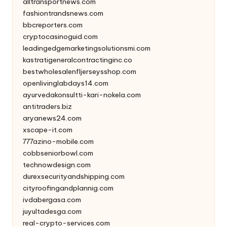
alltransportnews.com
fashiontrandsnews.com
bbcreporters.com
cryptocasinoguid.com
leadingedgemarketingsolutionsmi.com
kastratigeneralcontractinginc.co
bestwholesalenfljerseysshop.com
openlivinglabdays14.com
ayurvedakonsultti-kari-nokela.com
antitraders.biz
aryanews24.com
xscape-it.com
777azino-mobile.com
cobbseniorbowl.com
technowdesign.com
durexsecurityandshipping.com
cityroofingandplannig.com
ivdabergasa.com
juyultadesga.com
real-crypto-services.com