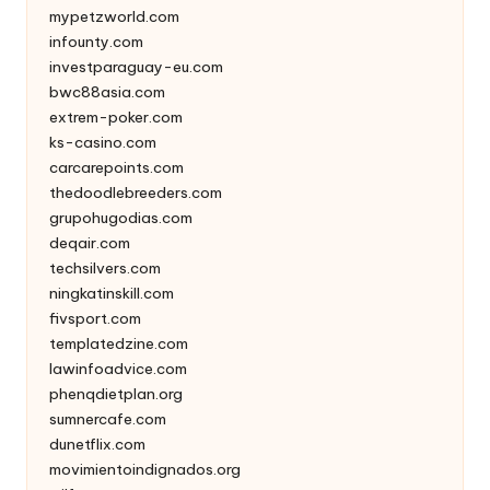
mypetzworld.com
infounty.com
investparaguay-eu.com
bwc88asia.com
extrem-poker.com
ks-casino.com
carcarepoints.com
thedoodlebreeders.com
grupohugodias.com
deqair.com
techsilvers.com
ningkatinskill.com
fivsport.com
templatedzine.com
lawinfoadvice.com
phenqdietplan.org
sumnercafe.com
dunetflix.com
movimientoindignados.org