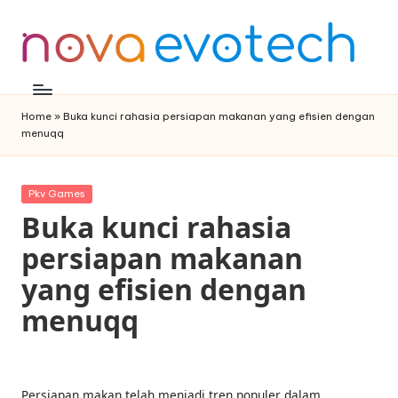
Skip
to
content
Home
»
Buka kunci rahasia persiapan makanan yang efisien dengan
menuqq
Posted
Pkv Games
in
Buka kunci rahasia
persiapan makanan
yang efisien dengan
menuqq
Persiapan makan telah menjadi tren populer dalam