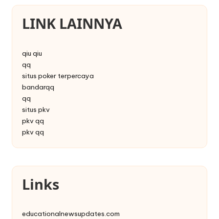
LINK LAINNYA
qiu qiu
qq
situs poker terpercaya
bandarqq
qq
situs pkv
pkv qq
pkv qq
Links
educationalnewsupdates.com