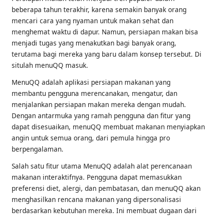
beberapa tahun terakhir, karena semakin banyak orang
mencari cara yang nyaman untuk makan sehat dan
menghemat waktu di dapur. Namun, persiapan makan bisa
menjadi tugas yang menakutkan bagi banyak orang,
terutama bagi mereka yang baru dalam konsep tersebut. Di
situlah menuQQ masuk.
MenuQQ adalah aplikasi persiapan makanan yang
membantu pengguna merencanakan, mengatur, dan
menjalankan persiapan makan mereka dengan mudah.
Dengan antarmuka yang ramah pengguna dan fitur yang
dapat disesuaikan, menuQQ membuat makanan menyiapkan
angin untuk semua orang, dari pemula hingga pro
berpengalaman.
Salah satu fitur utama MenuQQ adalah alat perencanaan
makanan interaktifnya. Pengguna dapat memasukkan
preferensi diet, alergi, dan pembatasan, dan menuQQ akan
menghasilkan rencana makanan yang dipersonalisasi
berdasarkan kebutuhan mereka. Ini membuat dugaan dari