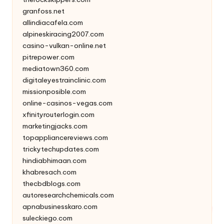
granfoss.net
allindiacafela.com
alpineskiracing2007.com
casino-vulkan-online.net
pitrepower.com
mediatown360.com
digitaleyestrainclinic.com
missionposible.com
online-casinos-vegas.com
xfinityrouterlogin.com
marketingjacks.com
topappliancereviews.com
trickytechupdates.com
hindiabhimaan.com
khabresach.com
thecbdblogs.com
autoresearchchemicals.com
apnabusinesskaro.com
suleckiego.com