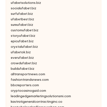
ufabetsolutions.biz
socialufabet.biz
surfufabet.biz
ufabetbest.biz
sureufabet.biz
customufabet.biz
storyufabet.biz
epicufabet.biz
crystalufabet.biz
ufabetok.biz
everufabet.biz
crowdufabet.biz
buildufabet.biz
alltransportnews.com
fashiontrandsnews.com
bbcreporters.com
cryptocasinoguid.com
leadingedgemarketingsolutionsmi.com
kastratigeneralcontractinginc.co