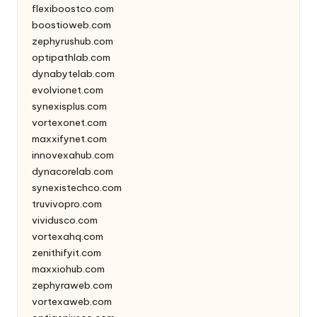
flexiboostco.com
boostioweb.com
zephyrushub.com
optipathlab.com
dynabytelab.com
evolvionet.com
synexisplus.com
vortexonet.com
maxxifynet.com
innovexahub.com
dynacorelab.com
synexistechco.com
truvivopro.com
vividusco.com
vortexahq.com
zenithifyit.com
maxxiohub.com
zephyraweb.com
vortexaweb.com