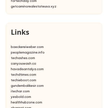
fortechday.com
getcaminorealestateusa.xyz
Links
baeckereiweber.com
peoplemagazine.info
techashes.com
canyouwash.co
havadisantalya.com
techdtimes.com
techieboot.com
gundembalikesir.com
itechar.com
yesbold.com
healthhubzone.com
ebaraat.com