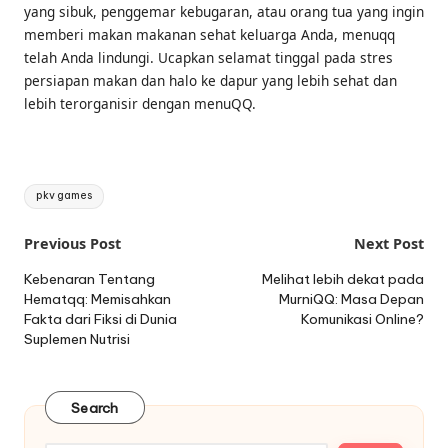
yang sibuk, penggemar kebugaran, atau orang tua yang ingin
memberi makan makanan sehat keluarga Anda, menuqq
telah Anda lindungi. Ucapkan selamat tinggal pada stres
persiapan makan dan halo ke dapur yang lebih sehat dan
lebih terorganisir dengan menuQQ.
Tags:
pkv games
Post
Previous Post
Next Post
navigation
Kebenaran Tentang
Melihat lebih dekat pada
Hematqq: Memisahkan
MurniQQ: Masa Depan
Fakta dari Fiksi di Dunia
Komunikasi Online?
Suplemen Nutrisi
Search