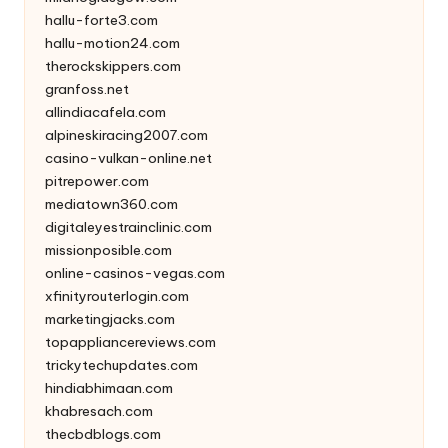
hallu-forte3.com
hallu-motion24.com
therockskippers.com
granfoss.net
allindiacafela.com
alpineskiracing2007.com
casino-vulkan-online.net
pitrepower.com
mediatown360.com
digitaleyestrainclinic.com
missionposible.com
online-casinos-vegas.com
xfinityrouterlogin.com
marketingjacks.com
topappliancereviews.com
trickytechupdates.com
hindiabhimaan.com
khabresach.com
thecbdblogs.com