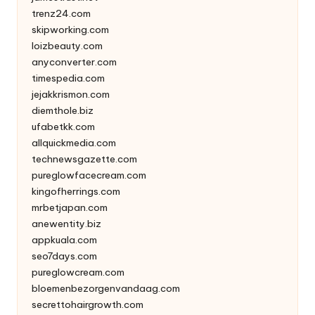
trenz24.com
skipworking.com
loizbeauty.com
anyconverter.com
timespedia.com
jejakkrismon.com
diemthole.biz
ufabetkk.com
allquickmedia.com
technewsgazette.com
pureglowfacecream.com
kingofherrings.com
mrbetjapan.com
anewentity.biz
appkuala.com
seo7days.com
pureglowcream.com
bloemenbezorgenvandaag.com
secrettohairgrowth.com