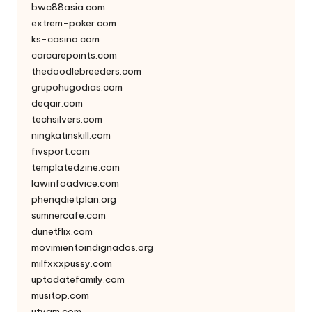
bwc88asia.com
extrem-poker.com
ks-casino.com
carcarepoints.com
thedoodlebreeders.com
grupohugodias.com
deqair.com
techsilvers.com
ningkatinskill.com
fivsport.com
templatedzine.com
lawinfoadvice.com
phenqdietplan.org
sumnercafe.com
dunetflix.com
movimientoindignados.org
milfxxxpussy.com
uptodatefamily.com
musitop.com
utyam.com