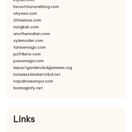
lacostituzioneblog.com
ohyeea.com
zhitiemoe.com
nungkub.com
anotherindian.com
xylemcider.com
taniaetiago.com
juzfitketo.com
pasomaga.com
impactgardencbdgummies.org
naturesstimulantcbd.net
nopalinaeuropa.com
biomagnify.net
Links