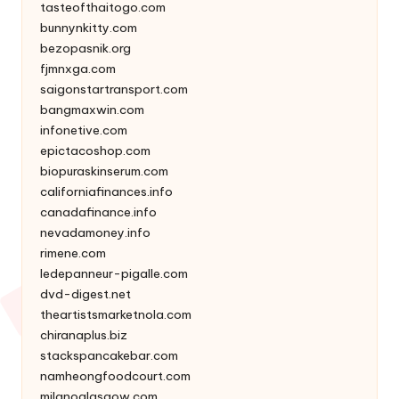
tasteofthaitogo.com
bunnynkitty.com
bezopasnik.org
fjmnxga.com
saigonstartransport.com
bangmaxwin.com
infonetive.com
epictacoshop.com
biopuraskinserum.com
californiafinances.info
canadafinance.info
nevadamoney.info
rimene.com
ledepanneur-pigalle.com
dvd-digest.net
theartistsmarketnola.com
chiranaplus.biz
stackspancakebar.com
namheongfoodcourt.com
milanoglasgow.com