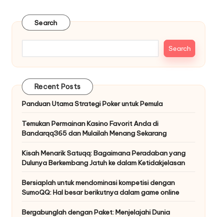
Search
Search
Recent Posts
Panduan Utama Strategi Poker untuk Pemula
Temukan Permainan Kasino Favorit Anda di
Bandarqq365 dan Mulailah Menang Sekarang
Kisah Menarik Satuqq: Bagaimana Peradaban yang
Dulunya Berkembang Jatuh ke dalam Ketidakjelasan
Bersiaplah untuk mendominasi kompetisi dengan
SumoQQ: Hal besar berikutnya dalam game online
Bergabunglah dengan Paket: Menjelajahi Dunia