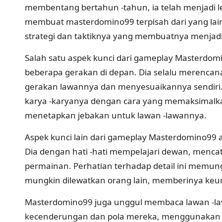
membentang bertahun -tahun, ia telah menjadi l
membuat masterdomino99 terpisah dari yang lain? 
strategi dan taktiknya yang membuatnya menjadi
Salah satu aspek kunci dari gameplay Masterdo
beberapa gerakan di depan. Dia selalu merencan
gerakan lawannya dan menyesuaikannya sendiri
karya -karyanya dengan cara yang memaksimalka
menetapkan jebakan untuk lawan -lawannya.
Aspek kunci lain dari gameplay Masterdomino99 a
Dia dengan hati -hati mempelajari dewan, mencat
permainan. Perhatian terhadap detail ini mem
mungkin dilewatkan orang lain, memberinya keun
Masterdomino99 juga unggul membaca lawan -la
kecenderungan dan pola mereka, menggunakan 