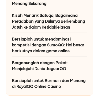
Menang Sekarang
Kisah Menarik Satuqq: Bagaimana
Peradaban yang Dulunya Berkembang
Jatuh ke dalam Ketidakjelasan
Bersiaplah untuk mendominasi
kompetisi dengan SumoQQ: Hal besar
berikutnya dalam game online
Bergabunglah dengan Paket:
Menjelajahi Dunia JaguarQQ
Bersiaplah untuk Bermain dan Menang
di RoyalQQ Online Casino