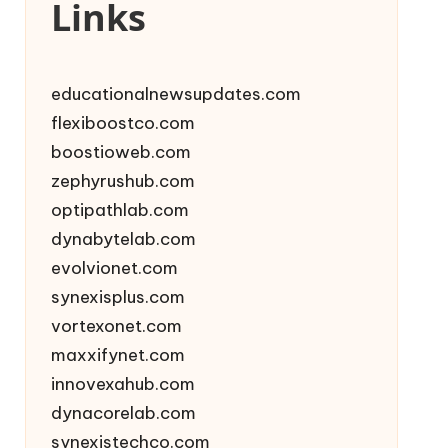
Links
educationalnewsupdates.com
flexiboostco.com
boostioweb.com
zephyrushub.com
optipathlab.com
dynabytelab.com
evolvionet.com
synexisplus.com
vortexonet.com
maxxifynet.com
innovexahub.com
dynacorelab.com
synexistechco.com