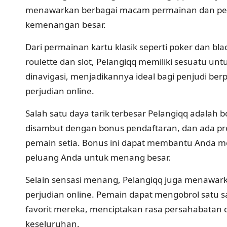
menawarkan berbagai macam permainan dan pel
kemenangan besar.
Dari permainan kartu klasik seperti poker dan bl
roulette dan slot, Pelangiqq memiliki sesuatu u
dinavigasi, menjadikannya ideal bagi penjudi be
perjudian online.
Salah satu daya tarik terbesar Pelangiqq adala
disambut dengan bonus pendaftaran, dan ada pro
pemain setia. Bonus ini dapat membantu Anda m
peluang Anda untuk menang besar.
Selain sensasi menang, Pelangiqq juga menawarkan
perjudian online. Pemain dapat mengobrol satu 
favorit mereka, menciptakan rasa persahabat
keseluruhan.