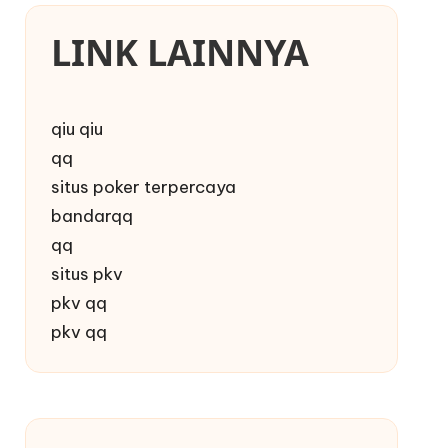
LINK LAINNYA
qiu qiu
qq
situs poker terpercaya
bandarqq
qq
situs pkv
pkv qq
pkv qq