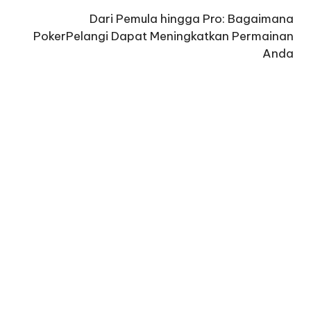
Dari Pemula hingga Pro: Bagaimana
PokerPelangi Dapat Meningkatkan Permainan
Anda