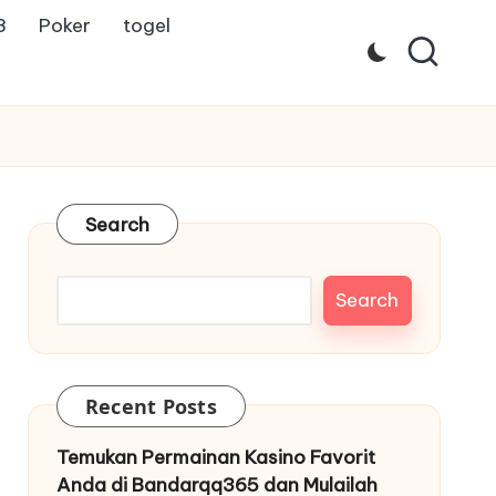
8
Poker
togel
Search
Search
Recent Posts
Temukan Permainan Kasino Favorit
Anda di Bandarqq365 dan Mulailah