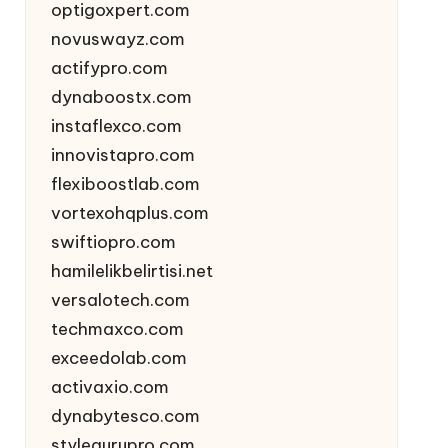
optigoxpert.com
novuswayz.com
actifypro.com
dynaboostx.com
instaflexco.com
innovistapro.com
flexiboostlab.com
vortexohqplus.com
swiftiopro.com
hamilelikbelirtisi.net
versalotech.com
techmaxco.com
exceedolab.com
activaxio.com
dynabytesco.com
stylegurupro.com