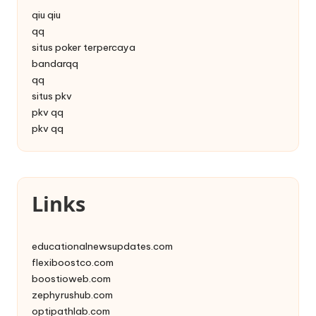
qiu qiu
qq
situs poker terpercaya
bandarqq
qq
situs pkv
pkv qq
pkv qq
Links
educationalnewsupdates.com
flexiboostco.com
boostioweb.com
zephyrushub.com
optipathlab.com