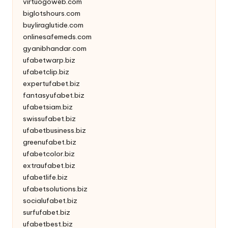
virtuogoweb.com
biglotshours.com
buyliraglutide.com
onlinesafemeds.com
gyanibhandar.com
ufabetwarp.biz
ufabetclip.biz
expertufabet.biz
fantasyufabet.biz
ufabetsiam.biz
swissufabet.biz
ufabetbusiness.biz
greenufabet.biz
ufabetcolor.biz
extraufabet.biz
ufabetlife.biz
ufabetsolutions.biz
socialufabet.biz
surfufabet.biz
ufabetbest.biz