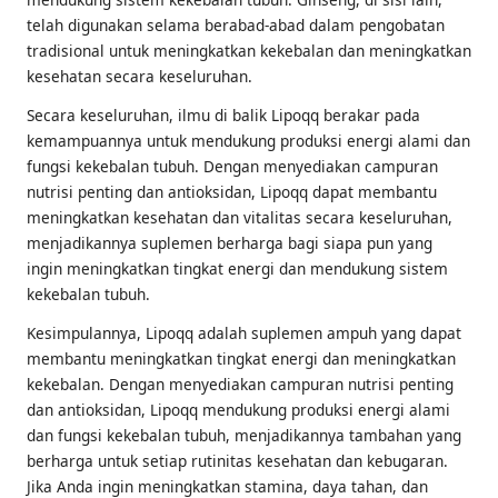
telah digunakan selama berabad-abad dalam pengobatan
tradisional untuk meningkatkan kekebalan dan meningkatkan
kesehatan secara keseluruhan.
Secara keseluruhan, ilmu di balik Lipoqq berakar pada
kemampuannya untuk mendukung produksi energi alami dan
fungsi kekebalan tubuh. Dengan menyediakan campuran
nutrisi penting dan antioksidan, Lipoqq dapat membantu
meningkatkan kesehatan dan vitalitas secara keseluruhan,
menjadikannya suplemen berharga bagi siapa pun yang
ingin meningkatkan tingkat energi dan mendukung sistem
kekebalan tubuh.
Kesimpulannya, Lipoqq adalah suplemen ampuh yang dapat
membantu meningkatkan tingkat energi dan meningkatkan
kekebalan. Dengan menyediakan campuran nutrisi penting
dan antioksidan, Lipoqq mendukung produksi energi alami
dan fungsi kekebalan tubuh, menjadikannya tambahan yang
berharga untuk setiap rutinitas kesehatan dan kebugaran.
Jika Anda ingin meningkatkan stamina, daya tahan, dan