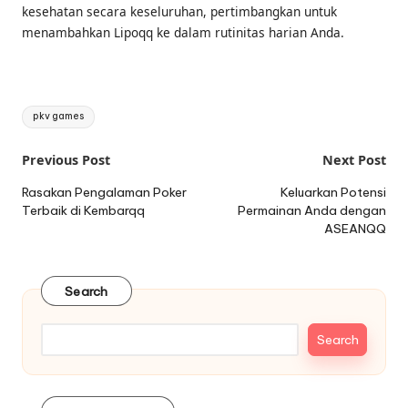
kesehatan secara keseluruhan, pertimbangkan untuk
menambahkan Lipoqq ke dalam rutinitas harian Anda.
Tags:
pkv games
Post
Previous Post
Next Post
navigation
Rasakan Pengalaman Poker
Keluarkan Potensi
Terbaik di Kembarqq
Permainan Anda dengan
ASEANQQ
Search
Search