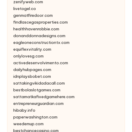
zenifyweb.com
livetogel.co
genmatfiredoor.com
findlascegasproperties.com
healthhavenrobbie.com
donanddonnadesigns.com
eagleoneconstructiontx.com
equiflexvitality.com
onlylovesg.com
activedesenvolvimento.com
dailyhubpages.com
idnplaysbobet.com
sattakingvikidadacall.com
bestbolaslotgames.com
sattamatkafixedgamehere.com
entrepreneurguardian.com
hibaby.info
paperwashington.com
weedemup.com
bestchancecasino.com