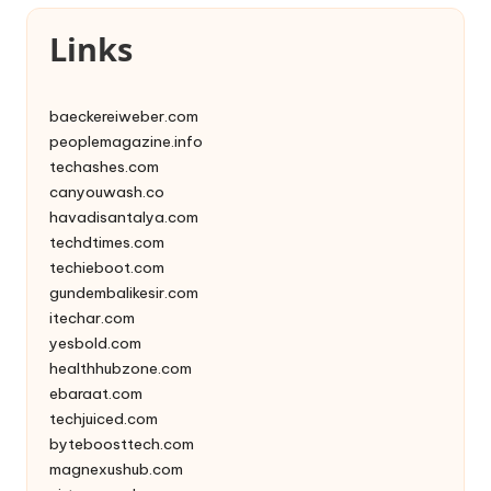
Links
baeckereiweber.com
peoplemagazine.info
techashes.com
canyouwash.co
havadisantalya.com
techdtimes.com
techieboot.com
gundembalikesir.com
itechar.com
yesbold.com
healthhubzone.com
ebaraat.com
techjuiced.com
byteboosttech.com
magnexushub.com