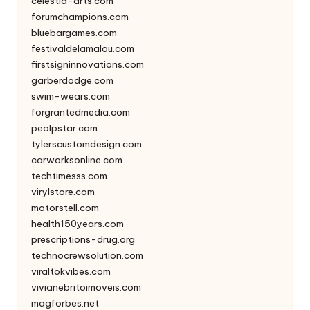
celestia-arts.com
forumchampions.com
bluebargames.com
festivaldelamalou.com
firstsigninnovations.com
garberdodge.com
swim-wears.com
forgrantedmedia.com
peolpstar.com
tylerscustomdesign.com
carworksonline.com
techtimesss.com
virylstore.com
motorstell.com
health150years.com
prescriptions-drug.org
technocrewsolution.com
viraltokvibes.com
vivianebritoimoveis.com
magforbes.net