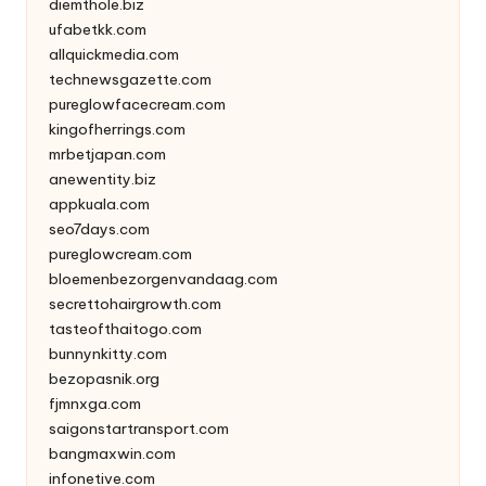
diemthole.biz
ufabetkk.com
allquickmedia.com
technewsgazette.com
pureglowfacecream.com
kingofherrings.com
mrbetjapan.com
anewentity.biz
appkuala.com
seo7days.com
pureglowcream.com
bloemenbezorgenvandaag.com
secrettohairgrowth.com
tasteofthaitogo.com
bunnynkitty.com
bezopasnik.org
fjmnxga.com
saigonstartransport.com
bangmaxwin.com
infonetive.com