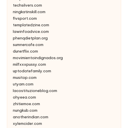
techsilvers.com
ningkatinskill.com
fivsport.com
templatedzine.com
lawinfoadvice.com
phenqdietplan.org
sumnercafe.com
dunetflix.com
movimientoindignados.org
milfxxxpussy.com
uptodatefamily.com
musitop.com
utyam.com
lacostituzioneblog.com
ohyeea.com
zhitiemoe.com
nungkub.com
anotherindian.com
xylemcider.com