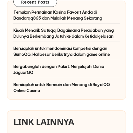
Recent Posts
Temukan Permainan Kasino Favorit Anda di
Bandarqq365 dan Mulailah Menang Sekarang
Kisah Menarik Satuqq: Bagaimana Peradaban yang
Dulunya Berkembang Jatuh ke dalam Ketidakjelasan
Bersiaplah untuk mendominasi kompetisi dengan
SumoQQ: Hal besar berikutnya dalam game online
Bergabunglah dengan Paket: Menjelajahi Dunia
JaguarQQ
Bersiaplah untuk Bermain dan Menang di RoyalQQ
Online Casino
LINK LAINNYA