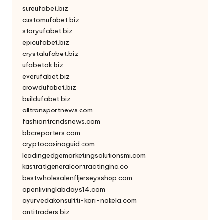
sureufabet.biz
customufabet.biz
storyufabet.biz
epicufabet.biz
crystalufabet.biz
ufabetok.biz
everufabet.biz
crowdufabet.biz
buildufabet.biz
alltransportnews.com
fashiontrandsnews.com
bbcreporters.com
cryptocasinoguid.com
leadingedgemarketingsolutionsmi.com
kastratigeneralcontractinginc.co
bestwholesalenfljerseysshop.com
openlivinglabdays14.com
ayurvedakonsultti-kari-nokela.com
antitraders.biz