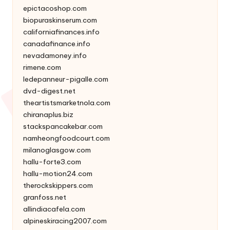
epictacoshop.com
biopuraskinserum.com
californiafinances.info
canadafinance.info
nevadamoney.info
rimene.com
ledepanneur-pigalle.com
dvd-digest.net
theartistsmarketnola.com
chiranaplus.biz
stackspancakebar.com
namheongfoodcourt.com
milanoglasgow.com
hallu-forte3.com
hallu-motion24.com
therockskippers.com
granfoss.net
allindiacafela.com
alpineskiracing2007.com