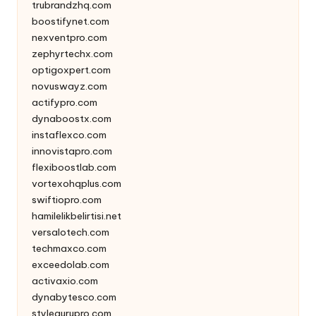
trubrandzhq.com
boostifynet.com
nexventpro.com
zephyrtechx.com
optigoxpert.com
novuswayz.com
actifypro.com
dynaboostx.com
instaflexco.com
innovistapro.com
flexiboostlab.com
vortexohqplus.com
swiftiopro.com
hamilelikbelirtisi.net
versalotech.com
techmaxco.com
exceedolab.com
activaxio.com
dynabytesco.com
stylegurupro.com