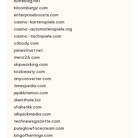
isafebag.net
bloombergz.com
enterpriseboosts.com
casino-kartenspiele.com
casino-automatenspiele.org
casino-tischspiele.com
otbody.com
jamestrust.net
trenz24.com
skipworking.com
loizbeauty.com
anyconverter.com
timespedia.com
jejakkrismon.com
diemthole.biz
ufabetkk.com
allquickmedia.com
technewsgazette.com
pureglowfacecream.com
kingofherrings.com