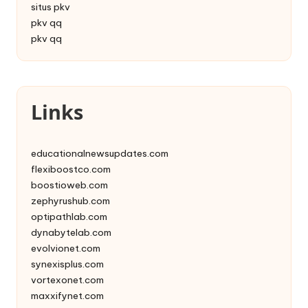
situs pkv
pkv qq
pkv qq
Links
educationalnewsupdates.com
flexiboostco.com
boostioweb.com
zephyrushub.com
optipathlab.com
dynabytelab.com
evolvionet.com
synexisplus.com
vortexonet.com
maxxifynet.com