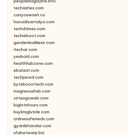
peoplemagazine.info
techashes.com
canyouwash.co
havadisantalya.com
techdtimes.com
techieboot.com
gundembalikesir.com
itechar.com
yesbold.com
healthhubzone.com
ebaraat.com
techjuiced.com
byteboosttech.com
magnexushub.com
virtuogoweb.com
biglotshours.com
buyliraglutide.com
onlinesafemeds.com
gyanibhandar.com
ufabetwarp.biz