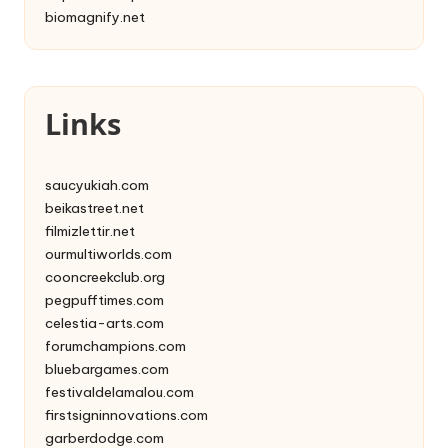
biomagnify.net
Links
saucyukiah.com
beikastreet.net
filmizlettir.net
ourmultiworlds.com
cooncreekclub.org
pegpufftimes.com
celestia-arts.com
forumchampions.com
bluebargames.com
festivaldelamalou.com
firstsigninnovations.com
garberdodge.com