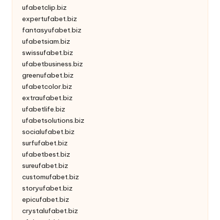
ufabetclip.biz
expertufabet.biz
fantasyufabet.biz
ufabetsiam.biz
swissufabet.biz
ufabetbusiness.biz
greenufabet.biz
ufabetcolor.biz
extraufabet.biz
ufabetlife.biz
ufabetsolutions.biz
socialufabet.biz
surfufabet.biz
ufabetbest.biz
sureufabet.biz
customufabet.biz
storyufabet.biz
epicufabet.biz
crystalufabet.biz