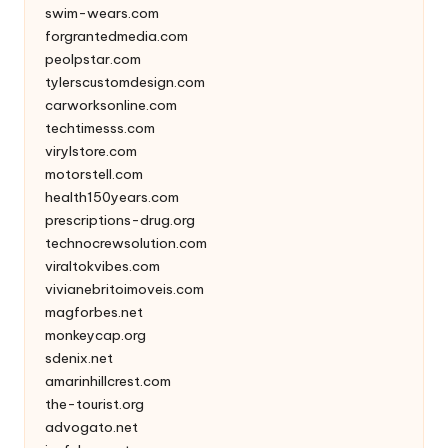
swim-wears.com
forgrantedmedia.com
peolpstar.com
tylerscustomdesign.com
carworksonline.com
techtimesss.com
virylstore.com
motorstell.com
health150years.com
prescriptions-drug.org
technocrewsolution.com
viraltokvibes.com
vivianebritoimoveis.com
magforbes.net
monkeycap.org
sdenix.net
amarinhillcrest.com
the-tourist.org
advogato.net