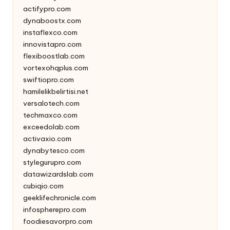
actifypro.com
dynaboostx.com
instaflexco.com
innovistapro.com
flexiboostlab.com
vortexohqplus.com
swiftiopro.com
hamilelikbelirtisi.net
versalotech.com
techmaxco.com
exceedolab.com
activaxio.com
dynabytesco.com
stylegurupro.com
datawizardslab.com
cubiqio.com
geeklifechronicle.com
infospherepro.com
foodiesavorpro.com