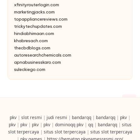
xfinityrouterlogin.com
marketingjacks.com
topappliancereviews.com
trickytechupdates.com
hindiabhimaan.com
khabresach.com
thecbdblogs.com
autoresearchchemicals.com
apnabusinesskaro.com
suleckiego.com
pkv
|
slot resmi
|
judi resmi
|
bandarqq
|
bandarqq
|
pkv
|
pkv
|
pkv
|
pkv
|
pkv
|
dominoqq pkv
|
qq
|
bandarqq
|
situs
slot terpercaya
|
situs slot terpercaya
|
situs slot terpercaya
|
pkv games
|
https://hematqq.pkvgamesresmi.org/