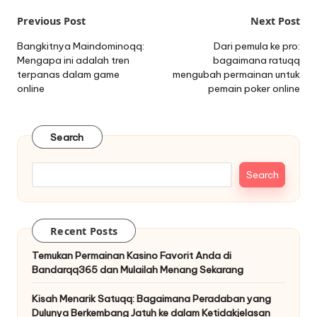
Post
Previous Post
Next Post
navigation
Bangkitnya Maindominoqq:
Dari pemula ke pro:
Mengapa ini adalah tren
bagaimana ratuqq
terpanas dalam game
mengubah permainan untuk
online
pemain poker online
Search
Search
Recent Posts
Temukan Permainan Kasino Favorit Anda di
Bandarqq365 dan Mulailah Menang Sekarang
Kisah Menarik Satuqq: Bagaimana Peradaban yang
Dulunya Berkembang Jatuh ke dalam Ketidakjelasan