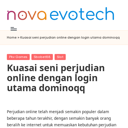
Skip
to
content
Home
»
Kuasai seni perjudian online dengan login utama dominoqq
Posted
Pkv Games
Sbobet88
Slot
in
Kuasai seni perjudian
online dengan login
utama dominoqq
Perjudian online telah menjadi semakin populer dalam
beberapa tahun terakhir, dengan semakin banyak orang
beralih ke internet untuk memuaskan kebutuhan perjudian