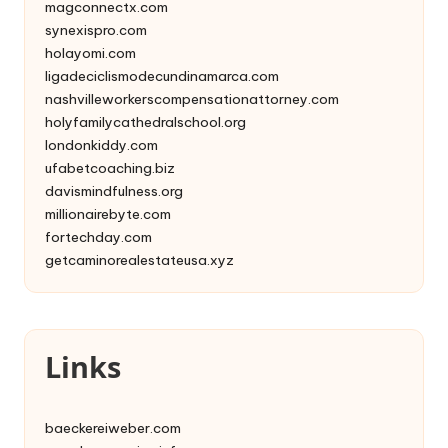
magconnectx.com
synexispro.com
holayomi.com
ligadeciclismodecundinamarca.com
nashvilleworkerscompensationattorney.com
holyfamilycathedralschool.org
londonkiddy.com
ufabetcoaching.biz
davismindfulness.org
millionairebyte.com
fortechday.com
getcaminorealestateusa.xyz
Links
baeckereiweber.com