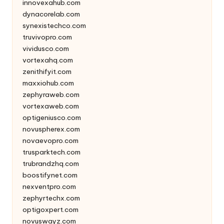
innovexahub.com
dynacorelab.com
synexistechco.com
truvivopro.com
vividusco.com
vortexahq.com
zenithifyit.com
maxxiohub.com
zephyraweb.com
vortexaweb.com
optigeniusco.com
novuspherex.com
novaevopro.com
trusparktech.com
trubrandzhq.com
boostifynet.com
nexventpro.com
zephyrtechx.com
optigoxpert.com
novuswayz.com