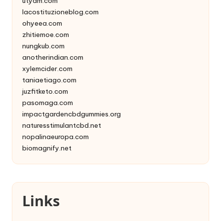
utyam.com
lacostituzioneblog.com
ohyeea.com
zhitiemoe.com
nungkub.com
anotherindian.com
xylemcider.com
taniaetiago.com
juzfitketo.com
pasomaga.com
impactgardencbdgummies.org
naturesstimulantcbd.net
nopalinaeuropa.com
biomagnify.net
Links