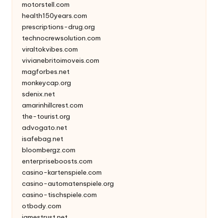
motorstell.com
health150years.com
prescriptions-drug.org
technocrewsolution.com
viraltokvibes.com
vivianebritoimoveis.com
magforbes.net
monkeycap.org
sdenix.net
amarinhillcrest.com
the-tourist.org
advogato.net
isafebag.net
bloombergz.com
enterpriseboosts.com
casino-kartenspiele.com
casino-automatenspiele.org
casino-tischspiele.com
otbody.com
jamestrust.net