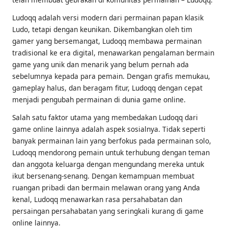
Ludoqq adalah versi modern dari permainan papan klasik
Ludo, tetapi dengan keunikan. Dikembangkan oleh tim
gamer yang bersemangat, Ludoqq membawa permainan
tradisional ke era digital, menawarkan pengalaman bermain
game yang unik dan menarik yang belum pernah ada
sebelumnya kepada para pemain. Dengan grafis memukau,
gameplay halus, dan beragam fitur, Ludoqq dengan cepat
menjadi pengubah permainan di dunia game online.
Salah satu faktor utama yang membedakan Ludoqq dari
game online lainnya adalah aspek sosialnya. Tidak seperti
banyak permainan lain yang berfokus pada permainan solo,
Ludoqq mendorong pemain untuk terhubung dengan teman
dan anggota keluarga dengan mengundang mereka untuk
ikut bersenang-senang. Dengan kemampuan membuat
ruangan pribadi dan bermain melawan orang yang Anda
kenal, Ludoqq menawarkan rasa persahabatan dan
persaingan persahabatan yang seringkali kurang di game
online lainnya.