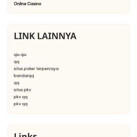
Online Casino
LINK LAINNYA
qiu qiu
qq
situs poker terpercaya
bandarqq
qq
situs pkv
pkv qq
pkv qq
Links