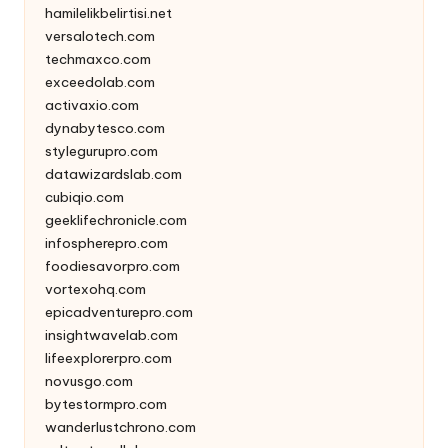
hamilelikbelirtisi.net
versalotech.com
techmaxco.com
exceedolab.com
activaxio.com
dynabytesco.com
stylegurupro.com
datawizardslab.com
cubiqio.com
geeklifechronicle.com
infospherepro.com
foodiesavorpro.com
vortexohq.com
epicadventurepro.com
insightwavelab.com
lifeexplorerpro.com
novusgo.com
bytestormpro.com
wanderlustchrono.com