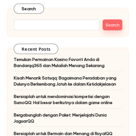
Search
Search
Recent Posts
Temukan Permainan Kasino Favorit Anda di
Bandarqq365 dan Mulailah Menang Sekarang
Kisah Menarik Satuqq: Bagaimana Peradaban yang
Dulunya Berkembang Jatuh ke dalam Ketidakjelasan
Bersiaplah untuk mendominasi kompetisi dengan
SumoQQ: Hal besar berikutnya dalam game online
Bergabunglah dengan Paket: Menjelajahi Dunia
JaguarQQ
Bersiaplah untuk Bermain dan Menang di RoyalQQ