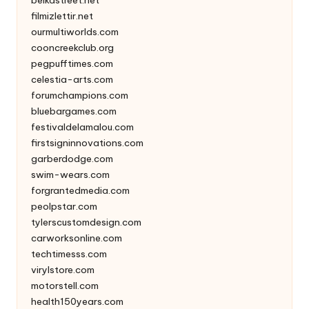
filmizlettir.net
ourmultiworlds.com
cooncreekclub.org
pegpufftimes.com
celestia-arts.com
forumchampions.com
bluebargames.com
festivaldelamalou.com
firstsigninnovations.com
garberdodge.com
swim-wears.com
forgrantedmedia.com
peolpstar.com
tylerscustomdesign.com
carworksonline.com
techtimesss.com
virylstore.com
motorstell.com
health150years.com