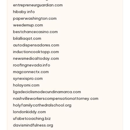
entrepreneurguardian.com
hibaby.info
paperwashington.com
weedemup.com
bestchancecasino.com
bilalliaqat.com
autodispensadores.com
inductioncooktopp.com
newsmedicaltoday.com
roofingnevada.info
magconnectx.com
synexispro.com
holayomi.com
ligadeciclismodecundinamarca.com
nashvilleworkerscompensationattorney.com
holyfamilycathedralschool.org
londonkiddy.com
ufabetcoaching.biz
davismindfulness.org