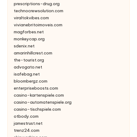
prescriptions-drug.org
technocrewsolution.com
viraltokvibes.com
vivianebritoimoveis.com
magforbes.net
monkeycap.org
sdenix.net
amarinhillcrest.com
the-tourist.org
advogato.net
isafebag.net
bloombergz.com
enterpriseboosts.com
casino-kartenspiele.com
casino-automatenspiele.org
casino-tischspiele.com
otbody.com
jamestrust.net
trenz24.com