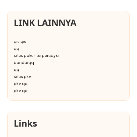
LINK LAINNYA
qiu qiu
qq
situs poker terpercaya
bandarqq
qq
situs pkv
pkv qq
pkv qq
Links