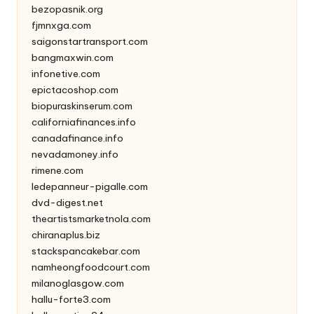
bezopasnik.org
fjmnxga.com
saigonstartransport.com
bangmaxwin.com
infonetive.com
epictacoshop.com
biopuraskinserum.com
californiafinances.info
canadafinance.info
nevadamoney.info
rimene.com
ledepanneur-pigalle.com
dvd-digest.net
theartistsmarketnola.com
chiranaplus.biz
stackspancakebar.com
namheongfoodcourt.com
milanoglasgow.com
hallu-forte3.com