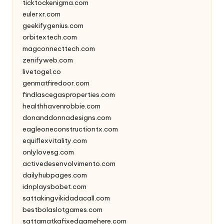
ticktockenigma.com
eulerxr.com
geekifygenius.com
orbitextech.com
magconnecttech.com
zenifyweb.com
livetogel.co
genmatfiredoor.com
findlascegasproperties.com
healthhavenrobbie.com
donanddonnadesigns.com
eagleoneconstructiontx.com
equiflexvitality.com
onlylovesg.com
activedesenvolvimento.com
dailyhubpages.com
idnplaysbobet.com
sattakingvikidadacall.com
bestbolaslotgames.com
sattamatkafixedgamehere.com