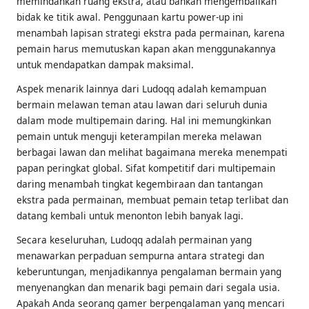
memindahkan ruang ekstra, atau bahkan mengembalikan
bidak ke titik awal. Penggunaan kartu power-up ini
menambah lapisan strategi ekstra pada permainan, karena
pemain harus memutuskan kapan akan menggunakannya
untuk mendapatkan dampak maksimal.
Aspek menarik lainnya dari Ludoqq adalah kemampuan
bermain melawan teman atau lawan dari seluruh dunia
dalam mode multipemain daring. Hal ini memungkinkan
pemain untuk menguji keterampilan mereka melawan
berbagai lawan dan melihat bagaimana mereka menempati
papan peringkat global. Sifat kompetitif dari multipemain
daring menambah tingkat kegembiraan dan tantangan
ekstra pada permainan, membuat pemain tetap terlibat dan
datang kembali untuk menonton lebih banyak lagi.
Secara keseluruhan, Ludoqq adalah permainan yang
menawarkan perpaduan sempurna antara strategi dan
keberuntungan, menjadikannya pengalaman bermain yang
menyenangkan dan menarik bagi pemain dari segala usia.
Apakah Anda seorang gamer berpengalaman yang mencari