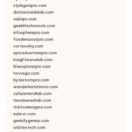
stylegurupro.com
datawizardslab.com
cubiqio.com
geeklifechronicle.com
infospherepro.com
foodiesavorpro.com
vortexohq.com
epicadventurepro.com
insightwavelab.com
lifeexplorerpro.com
novusgo.com
bytestormpro.com
wanderlustchrono.com
culturetrendlab.com
trendsensehub.com
ticktockenigma.com
eulerxr.com
geekifygenius.com
orbitextech.com