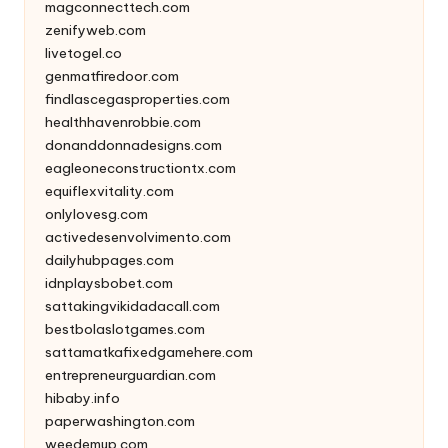
magconnecttech.com
zenifyweb.com
livetogel.co
genmatfiredoor.com
findlascegasproperties.com
healthhavenrobbie.com
donanddonnadesigns.com
eagleoneconstructiontx.com
equiflexvitality.com
onlylovesg.com
activedesenvolvimento.com
dailyhubpages.com
idnplaysbobet.com
sattakingvikidadacall.com
bestbolaslotgames.com
sattamatkafixedgamehere.com
entrepreneurguardian.com
hibaby.info
paperwashington.com
weedemup.com