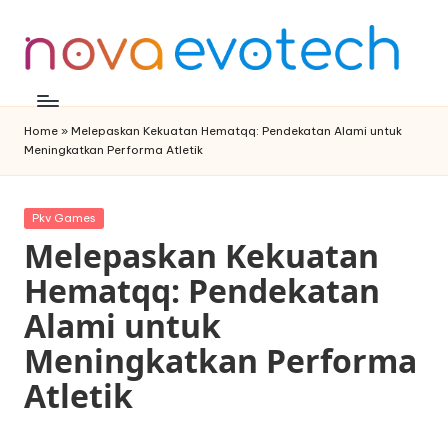
Skip
to
content
Home
»
Melepaskan Kekuatan Hematqq: Pendekatan Alami untuk
Meningkatkan Performa Atletik
Posted
Pkv Games
in
Melepaskan Kekuatan
Hematqq: Pendekatan
Alami untuk
Meningkatkan Performa
Atletik