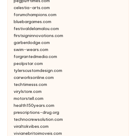
pegpufftimes.com
celestia-arts.com
forumchampions.com
bluebargames.com
festivaldelamalou.com
firstsigninnovations.com
garberdodge.com
swim-wears.com
forgrantedmedia.com
peolpstar.com
tylerscustomdesign.com
carworksonline.com
techtimesss.com
virylstore.com
motorstell.com
health150years.com
prescriptions-drug.org
technocrewsolution.com
viraltokvibes.com
vivianebritoimoveis.com