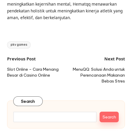
meningkatkan kejernihan mental, Hematqq menawarkan
pendekatan holistik untuk meningkatkan kinerja atletik yang
aman, efektif, dan berkelanjutan.
Tags:
pkv games
Post
Previous Post
Next Post
navigation
Slot Online – Cara Menang
MenuQQ: Solusi Anda untuk
Besar di Casino Online
Perencanaan Makanan
Bebas Stres
Search
Search