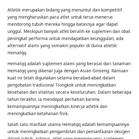
Atletik merupakan bidang yang menuntut dan kompetitif
yang mengharuskan para atlet untuk terus-menerus
mendorong tubuh mereka hingga batasnya agar dapat
unggul. Meskipun banyak atlet beralih ke suplemen dan obat
peningkat performa untuk mendapatkan keunggulan, ada
alternatif alami yang semakin populer di dunia atletik:
Hematqq.
Hematqq adalah suplemen alami yang berasal dari tanaman
Hematqq yang dikenal juga dengan Asian Ginseng. Ramuan
kuat ini telah digunakan selama berabad-abad dalam
pengobatan tradisional Tiongkok untuk meningkatkan
kesehatan dan vitalitas secara keseluruhan. Dalam beberapa
tahun terakhir, ia mendapat perhatian karena
kemampuannya meningkatkan kinerja atletik dan
meningkatkan ketahanan fisik.
Salah satu manfaat utama Hematqq adalah kemampuannya
untuk meningkatkan pengambilan dan pemanfaatan oksigen
dalam tubuh. Artinya, atlet yang mengonsumsi suplemen