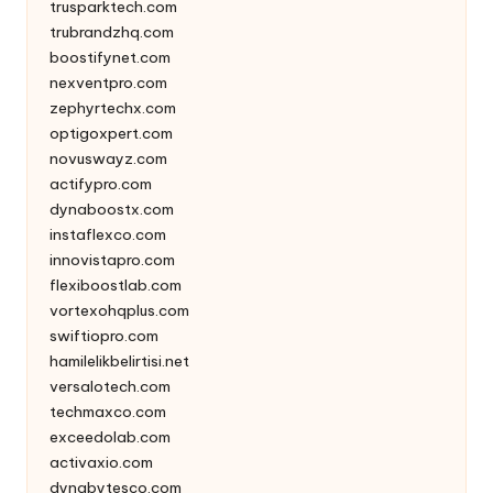
trusparktech.com
trubrandzhq.com
boostifynet.com
nexventpro.com
zephyrtechx.com
optigoxpert.com
novuswayz.com
actifypro.com
dynaboostx.com
instaflexco.com
innovistapro.com
flexiboostlab.com
vortexohqplus.com
swiftiopro.com
hamilelikbelirtisi.net
versalotech.com
techmaxco.com
exceedolab.com
activaxio.com
dynabytesco.com