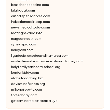
bestchancecasino.com
bilalliaqat.com
autodispensadores.com
inductioncooktopp.com
newsmedicaltoday.com
roofingnevada.info
magconnectx.com
synexispro.com
holayomi.com
ligadeciclismodecundinamarca.com
nashvilleworkerscompensationattorney.com
holyfamilycathedralschool.org
londonkiddy.com
ufabetcoaching.biz
davismindfulness.org
millionairebyte.com
fortechday.com
getcaminorealestateusa.xyz