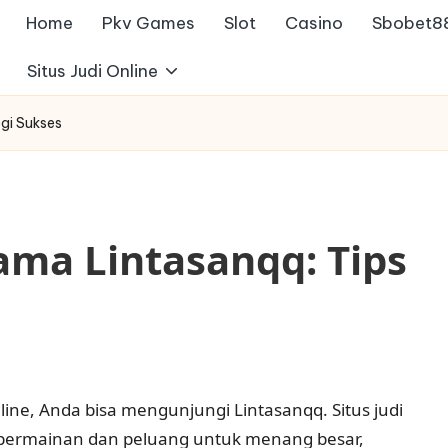
Home
Pkv Games
Slot
Casino
Sbobet8
Situs Judi Online
gi Sukses
ma Lintasanqq: Tips
nline, Anda bisa mengunjungi Lintasanqq. Situs judi
 permainan dan peluang untuk menang besar,