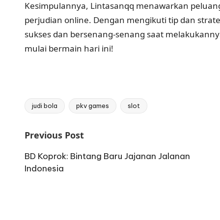
Kesimpulannya, Lintasanqq menawarkan peluang 
perjudian online. Dengan mengikuti tip dan stra
sukses dan bersenang-senang saat melakukannya.
mulai bermain hari ini!
judi bola
pkv games
slot
Tags:
Post
Previous Post
navigation
BD Koprok: Bintang Baru Jajanan Jalanan
Indonesia