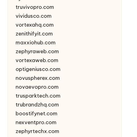
truvivopro.com
vividusco.com
vortexahq.com
zenithifyit.com
maxxiohub.com
zephyraweb.com
vortexaweb.com
optigeniusco.com
novuspherex.com
novaevopro.com
trusparktech.com
trubrandzhq.com
boostifynet.com
nexventpro.com
zephyrtechx.com