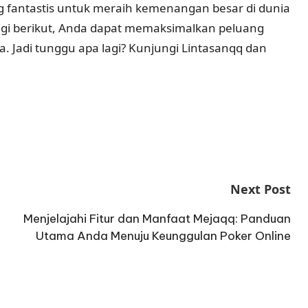
fantastis untuk meraih kemenangan besar di dunia
tegi berikut, Anda dapat memaksimalkan peluang
 Jadi tunggu apa lagi? Kunjungi Lintasanqq dan
Next Post
Menjelajahi Fitur dan Manfaat Mejaqq: Panduan
Utama Anda Menuju Keunggulan Poker Online