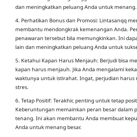
dan meningkatkan peluang Anda untuk menang.
4. Perhatikan Bonus dan Promosi: Lintasanqq m
membantu mendongkrak kemenangan Anda. Perh
penawaran tersebut bila memungkinkan. Ini da
lain dan meningkatkan peluang Anda untuk suks
5. Ketahui Kapan Harus Menjauh: Berjudi bisa m
kapan harus menjauh. Jika Anda mengalami kekal
waktunya untuk istirahat. Ingat, perjudian ha
stres.
6. Tetap Positif: Terakhir, penting untuk tetap po
Keberuntungan memainkan peran besar dalam perj
tenang. Ini akan membantu Anda membuat keput
Anda untuk menang besar.