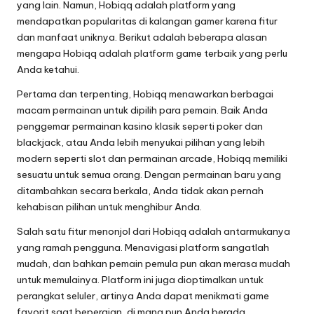
yang lain. Namun, Hobiqq adalah platform yang
mendapatkan popularitas di kalangan gamer karena fitur
dan manfaat uniknya. Berikut adalah beberapa alasan
mengapa Hobiqq adalah platform game terbaik yang perlu
Anda ketahui.
Pertama dan terpenting, Hobiqq menawarkan berbagai
macam permainan untuk dipilih para pemain. Baik Anda
penggemar permainan kasino klasik seperti poker dan
blackjack, atau Anda lebih menyukai pilihan yang lebih
modern seperti slot dan permainan arcade, Hobiqq memiliki
sesuatu untuk semua orang. Dengan permainan baru yang
ditambahkan secara berkala, Anda tidak akan pernah
kehabisan pilihan untuk menghibur Anda.
Salah satu fitur menonjol dari Hobiqq adalah antarmukanya
yang ramah pengguna. Menavigasi platform sangatlah
mudah, dan bahkan pemain pemula pun akan merasa mudah
untuk memulainya. Platform ini juga dioptimalkan untuk
perangkat seluler, artinya Anda dapat menikmati game
favorit saat bepergian, di mana pun Anda berada.