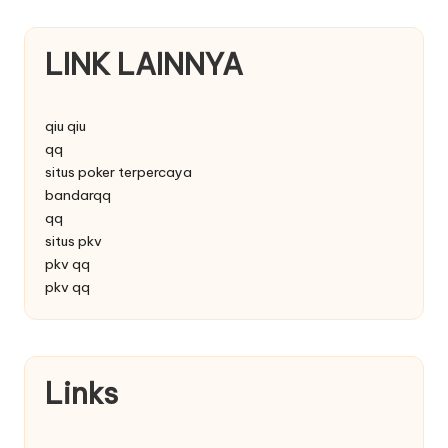
LINK LAINNYA
qiu qiu
qq
situs poker terpercaya
bandarqq
qq
situs pkv
pkv qq
pkv qq
Links