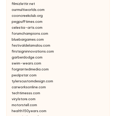
filmizlettir.net
ourmultiworlds.com
cooncreekclub.org
pegpufftimes.com
celestia-arts.com
forumchampions.com
bluebargames.com
festivaldelamalou.com
firstsigninnovations.com
garberdodge.com
swim-wears.com
forgrantedmedia.com
peolpstar.com
tylerscustomdesign.com
carworksonline.com
techtimesss.com
virylstore.com
motorstell.com
health150years.com