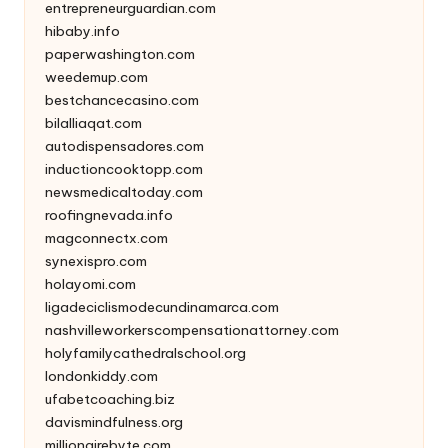
entrepreneurguardian.com
hibaby.info
paperwashington.com
weedemup.com
bestchancecasino.com
bilalliaqat.com
autodispensadores.com
inductioncooktopp.com
newsmedicaltoday.com
roofingnevada.info
magconnectx.com
synexispro.com
holayomi.com
ligadeciclismodecundinamarca.com
nashvilleworkerscompensationattorney.com
holyfamilycathedralschool.org
londonkiddy.com
ufabetcoaching.biz
davismindfulness.org
millionairebyte.com