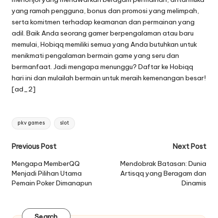
yang ramah pengguna, bonus dan promosi yang melimpah,
serta komitmen terhadap keamanan dan permainan yang
adil. Baik Anda seorang gamer berpengalaman atau baru
memulai, Hobiqq memiliki semua yang Anda butuhkan untuk
menikmati pengalaman bermain game yang seru dan
bermanfaat. Jadi mengapa menunggu? Daftar ke Hobiqq
hari ini dan mulailah bermain untuk meraih kemenangan besar!
[ad_2]
Tags:
pkv games
slot
Post
Previous Post
Next Post
navigation
Mengapa MemberQQ
Mendobrak Batasan: Dunia
Menjadi Pilihan Utama
Artisqq yang Beragam dan
Pemain Poker Dimanapun
Dinamis
Search