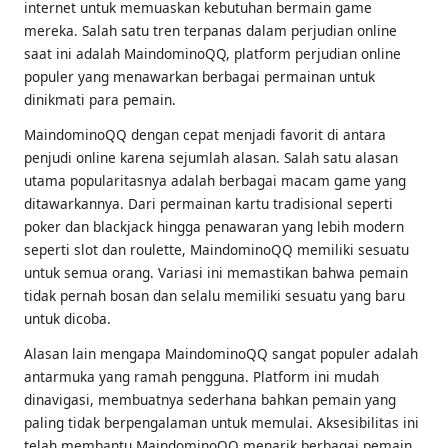
internet untuk memuaskan kebutuhan bermain game
mereka. Salah satu tren terpanas dalam perjudian online
saat ini adalah MaindominoQQ, platform perjudian online
populer yang menawarkan berbagai permainan untuk
dinikmati para pemain.
MaindominoQQ dengan cepat menjadi favorit di antara
penjudi online karena sejumlah alasan. Salah satu alasan
utama popularitasnya adalah berbagai macam game yang
ditawarkannya. Dari permainan kartu tradisional seperti
poker dan blackjack hingga penawaran yang lebih modern
seperti slot dan roulette, MaindominoQQ memiliki sesuatu
untuk semua orang. Variasi ini memastikan bahwa pemain
tidak pernah bosan dan selalu memiliki sesuatu yang baru
untuk dicoba.
Alasan lain mengapa MaindominoQQ sangat populer adalah
antarmuka yang ramah pengguna. Platform ini mudah
dinavigasi, membuatnya sederhana bahkan pemain yang
paling tidak berpengalaman untuk memulai. Aksesibilitas ini
telah membantu MaindominoQQ menarik berbagai pemain,