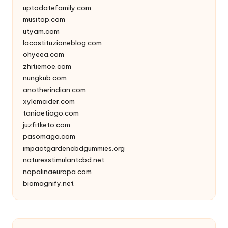
uptodatefamily.com
musitop.com
utyam.com
lacostituzioneblog.com
ohyeea.com
zhitiemoe.com
nungkub.com
anotherindian.com
xylemcider.com
taniaetiago.com
juzfitketo.com
pasomaga.com
impactgardencbdgummies.org
naturesstimulantcbd.net
nopalinaeuropa.com
biomagnify.net