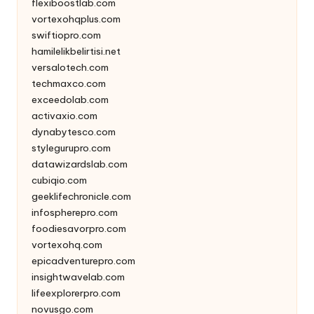
flexiboostlab.com
vortexohqplus.com
swiftiopro.com
hamilelikbelirtisi.net
versalotech.com
techmaxco.com
exceedolab.com
activaxio.com
dynabytesco.com
stylegurupro.com
datawizardslab.com
cubiqio.com
geeklifechronicle.com
infospherepro.com
foodiesavorpro.com
vortexohq.com
epicadventurepro.com
insightwavelab.com
lifeexplorerpro.com
novusgo.com