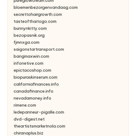
pureglowcream.com
bloemenbezorgenvandaag.com
secrettohairgrowth.com
tasteofthaitogo.com
bunnynkitty.com
bezopasnik.org
fjmnxga.com
saigonstartransport.com
bangmaxwin.com
infonetive.com
epictacoshop.com
biopuraskinserum.com
californiafinances.info
canadafinance.info
nevadamoney.info
rimene.com
ledepanneur-pigalle.com
dvd-digest.net
theartistsmarketnola.com
chiranaplus.biz