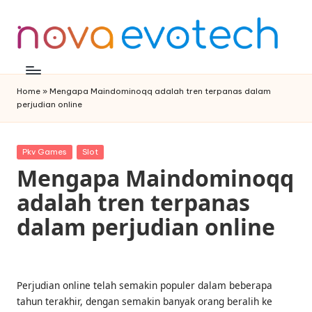
Skip
to
content
Home
»
Mengapa Maindominoqq adalah tren terpanas dalam
perjudian online
Posted
Pkv Games
Slot
in
Mengapa Maindominoqq
adalah tren terpanas
dalam perjudian online
Perjudian online telah semakin populer dalam beberapa
tahun terakhir, dengan semakin banyak orang beralih ke