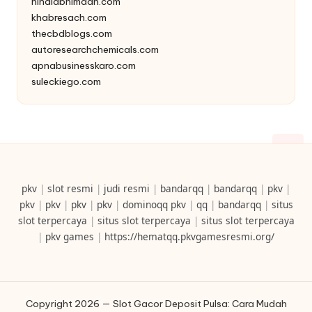
hindiabhimaan.com
khabresach.com
thecbdblogs.com
autoresearchchemicals.com
apnabusinesskaro.com
suleckiego.com
pkv
|
slot resmi
|
judi resmi
|
bandarqq
|
bandarqq
|
pkv
|
pkv
|
pkv
|
pkv
|
pkv
|
dominoqq pkv
|
qq
|
bandarqq
|
situs
slot terpercaya
|
situs slot terpercaya
|
situs slot terpercaya
|
pkv games
|
https://hematqq.pkvgamesresmi.org/
Copyright 2026 — Slot Gacor Deposit Pulsa: Cara Mudah