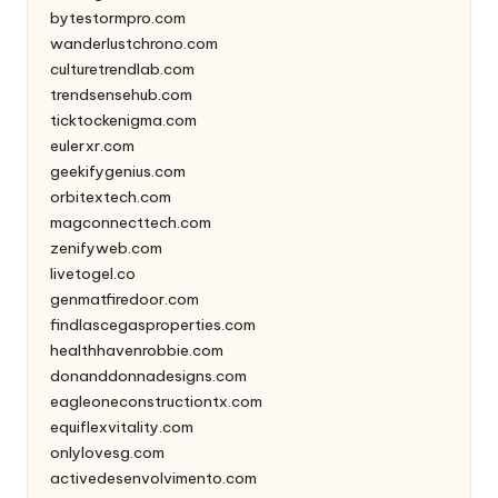
bytestormpro.com
wanderlustchrono.com
culturetrendlab.com
trendsensehub.com
ticktockenigma.com
eulerxr.com
geekifygenius.com
orbitextech.com
magconnecttech.com
zenifyweb.com
livetogel.co
genmatfiredoor.com
findlascegasproperties.com
healthhavenrobbie.com
donanddonnadesigns.com
eagleoneconstructiontx.com
equiflexvitality.com
onlylovesg.com
activedesenvolvimento.com