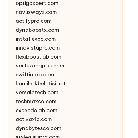
optigoxpert.com
novuswayz.com
actifypro.com
dynaboostx.com
instaflexco.com
innovistapro.com
flexiboostlab.com
vortexohqplus.com
swiftiopro.com
hamilelikbelirtisi.net
versalotech.com
techmaxco.com
exceedolab.com
activaxio.com
dynabytesco.com
stylegurupro.com