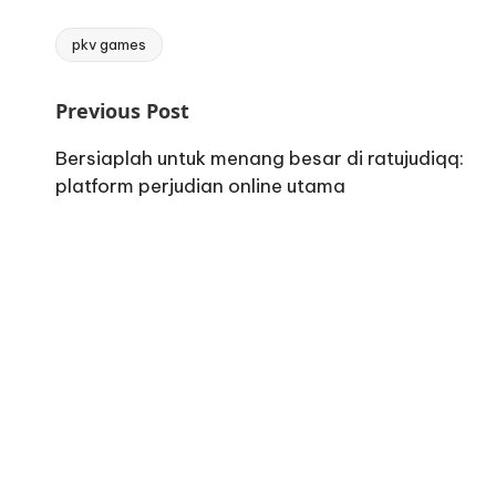
pkv games
Tags:
Post
Previous Post
navigation
Bersiaplah untuk menang besar di ratujudiqq:
platform perjudian online utama