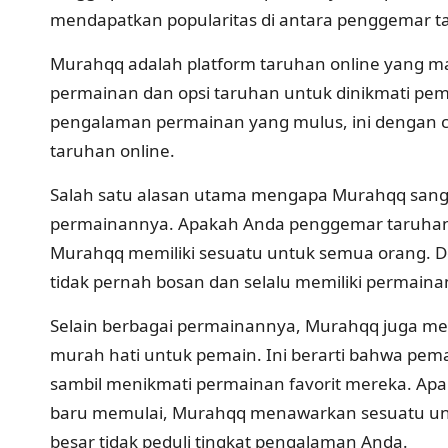
mendapatkan popularitas di antara penggemar t
Murahqq adalah platform taruhan online yang
permainan dan opsi taruhan untuk dinikmati p
pengalaman permainan yang mulus, ini dengan c
taruhan online.
Salah satu alasan utama mengapa Murahqq sang
permainannya. Apakah Anda penggemar taruhan o
Murahqq memiliki sesuatu untuk semua orang. D
tidak pernah bosan dan selalu memiliki permaina
Selain berbagai permainannya, Murahqq juga me
murah hati untuk pemain. Ini berarti bahwa pe
sambil menikmati permainan favorit mereka. Ap
baru memulai, Murahqq menawarkan sesuatu un
besar tidak peduli tingkat pengalaman Anda.