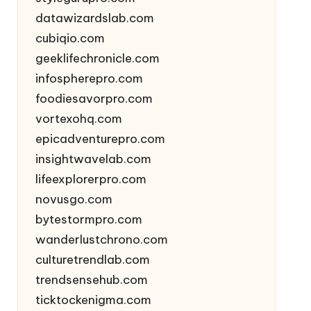
datawizardslab.com
cubiqio.com
geeklifechronicle.com
infospherepro.com
foodiesavorpro.com
vortexohq.com
epicadventurepro.com
insightwavelab.com
lifeexplorerpro.com
novusgo.com
bytestormpro.com
wanderlustchrono.com
culturetrendlab.com
trendsensehub.com
ticktockenigma.com