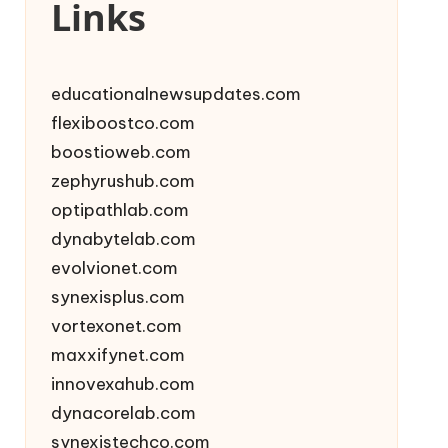
Links
educationalnewsupdates.com
flexiboostco.com
boostioweb.com
zephyrushub.com
optipathlab.com
dynabytelab.com
evolvionet.com
synexisplus.com
vortexonet.com
maxxifynet.com
innovexahub.com
dynacorelab.com
synexistechco.com