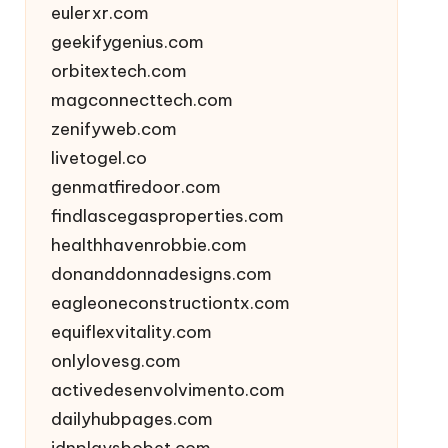
eulerxr.com
geekifygenius.com
orbitextech.com
magconnecttech.com
zenifyweb.com
livetogel.co
genmatfiredoor.com
findlascegasproperties.com
healthhavenrobbie.com
donanddonnadesigns.com
eagleoneconstructiontx.com
equiflexvitality.com
onlylovesg.com
activedesenvolvimento.com
dailyhubpages.com
idnplaysbobet.com