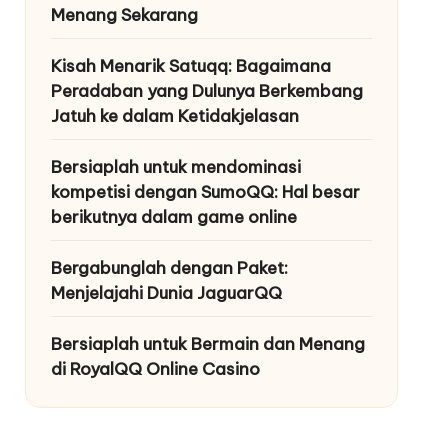
Menang Sekarang
Kisah Menarik Satuqq: Bagaimana
Peradaban yang Dulunya Berkembang
Jatuh ke dalam Ketidakjelasan
Bersiaplah untuk mendominasi
kompetisi dengan SumoQQ: Hal besar
berikutnya dalam game online
Bergabunglah dengan Paket:
Menjelajahi Dunia JaguarQQ
Bersiaplah untuk Bermain dan Menang
di RoyalQQ Online Casino