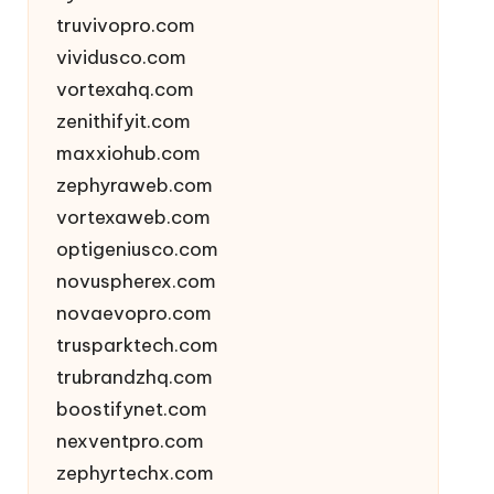
truvivopro.com
vividusco.com
vortexahq.com
zenithifyit.com
maxxiohub.com
zephyraweb.com
vortexaweb.com
optigeniusco.com
novuspherex.com
novaevopro.com
trusparktech.com
trubrandzhq.com
boostifynet.com
nexventpro.com
zephyrtechx.com