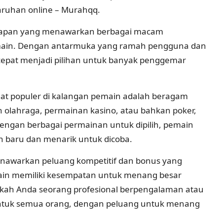
aruhan online – Murahqq.
 mapan yang menawarkan berbagai macam
emain. Dengan antarmuka yang ramah pengguna dan
epat menjadi pilihan untuk banyak penggemar
at populer di kalangan pemain adalah beragam
lahraga, permainan kasino, atau bahkan poker,
engan berbagai permainan untuk dipilih, pemain
n baru dan menarik untuk dicoba.
nawarkan peluang kompetitif dan bonus yang
main memiliki kesempatan untuk menang besar
akah Anda seorang profesional berpengalaman atau
tuk semua orang, dengan peluang untuk menang