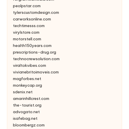
peolpstar.com
tylerscustomdesign.com
carworksonline.com
techtimesss.com
virylstore.com
motorstell.com
health150years.com
prescriptions-drug.org
technocrewsolution.com
viraltokvibes.com
vivianebritoimoveis.com
magforbes.net
monkeycap.org
sdenix.net
amarinhillcrest.com
the-tourist.org
advogato.net
isafebag.net
bloombergz.com