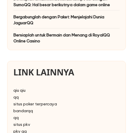
SumoQQ: Hal besar berikutnya dalam game online
Bergabunglah dengan Paket: Menjelajahi Dunia
JaguarQQ
Bersiaplah untuk Bermain dan Menang di RoyalQQ
Online Casino
LINK LAINNYA
qiu qiu
qq
situs poker terpercaya
bandarqq
qq
situs pkv
pkv qq