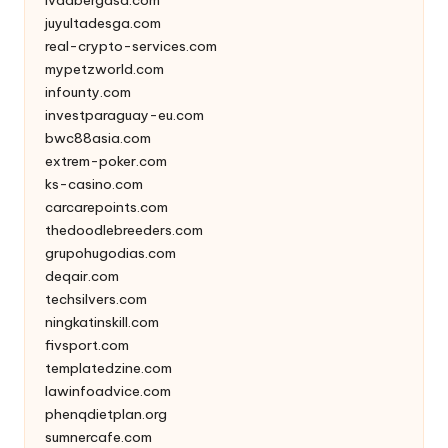
ivdabergasa.com
juyultadesga.com
real-crypto-services.com
mypetzworld.com
infounty.com
investparaguay-eu.com
bwc88asia.com
extrem-poker.com
ks-casino.com
carcarepoints.com
thedoodlebreeders.com
grupohugodias.com
deqair.com
techsilvers.com
ningkatinskill.com
fivsport.com
templatedzine.com
lawinfoadvice.com
phenqdietplan.org
sumnercafe.com