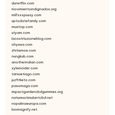
dunetflix.com
movimientoindignados.org
milfxxxpussy.com
uptodatefamily.com
musitop.com
utyam.com
lacostituzioneblog.com
ohyeea.com
zhitiemoe.com
nungkub.com
anotherindian.com
xylemcider.com
taniaetiago.com
juzfitketo.com
pasomaga.com
impactgardencbdgummies.org
naturesstimulantcbd.net
nopalinaeuropa.com
biomagnify.net