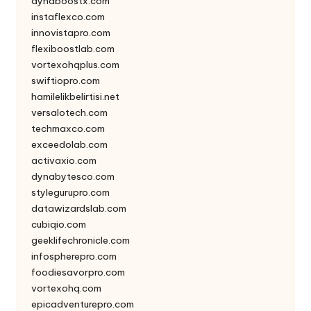
dynaboostx.com
instaflexco.com
innovistapro.com
flexiboostlab.com
vortexohqplus.com
swiftiopro.com
hamilelikbelirtisi.net
versalotech.com
techmaxco.com
exceedolab.com
activaxio.com
dynabytesco.com
stylegurupro.com
datawizardslab.com
cubiqio.com
geeklifechronicle.com
infospherepro.com
foodiesavorpro.com
vortexohq.com
epicadventurepro.com