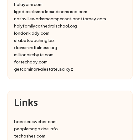
holayomi.com
ligadeciclismodecundinamarca.com
nashvilleworkerscompensationattorney.com
holyfamilycathedralschool.org
londonkiddy.com
ufabetcoaching.biz
davismindfulness.org
millionairebyte.com
fortechday.com
getcaminorealestateusa.xyz
Links
baeckereiweber.com
peoplemagazine.info
techashes.com