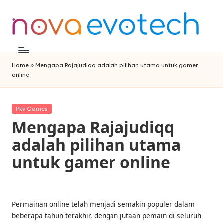
Skip
to
content
Home
»
Mengapa Rajajudiqq adalah pilihan utama untuk gamer
online
Posted
Pkv Games
in
Mengapa Rajajudiqq
adalah pilihan utama
untuk gamer online
Permainan online telah menjadi semakin populer dalam
beberapa tahun terakhir, dengan jutaan pemain di seluruh