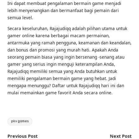
Ini dapat membuat pengalaman bermain game menjadi
lebih menyenangkan dan bermanfaat bagi pemain dari
semua level.
Secara keseluruhan, Rajajudiqq adalah pilihan utama untuk
gamer online karena berbagai macam permainan,
antarmuka yang ramah pengguna, keamanan dan keandalan,
dan bonus dan promosi yang murah hati. Apakah Anda
seorang pemain biasa yang ingin bersenang -senang atau
gamer yang serius ingin menguji keterampilan Anda,
Rajajudiqq memiliki semua yang Anda butuhkan untuk
memiliki pengalaman bermain game yang hebat. Jadi
mengapa menunggu? Daftar untuk Rajajudiqq hari ini dan
mulai memainkan game favorit Anda secara online.
Tags:
pkv games
Post
Previous Post
Next Post