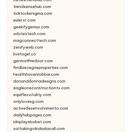
trendsensehub.com
ticktockenigma.com
eulerxr.com
geekifygenius.com
orbitextech.com
magconnecttech.com
zenifyweb.com
livetogel.co
genmatfiredoor.com
findlascegasproperties.com
healthhavenrobbie.com
donanddonnadesigns.com
eagleoneconstructiontx.com
equiflexvitality.com
onlylovesg.com
activedesenvolvimento.com
dailyhubpages.com
idnplaysbobet.com
sattakingvikidadacall.com