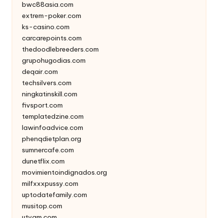
bwc88asia.com
extrem-poker.com
ks-casino.com
carcarepoints.com
thedoodlebreeders.com
grupohugodias.com
deqair.com
techsilvers.com
ningkatinskill.com
fivsport.com
templatedzine.com
lawinfoadvice.com
phenqdietplan.org
sumnercafe.com
dunetflix.com
movimientoindignados.org
milfxxxpussy.com
uptodatefamily.com
musitop.com
utyam.com