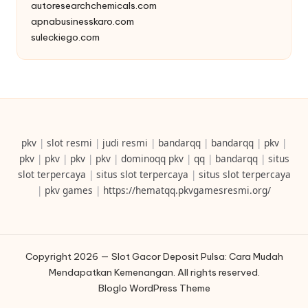
autoresearchchemicals.com
apnabusinesskaro.com
suleckiego.com
pkv
|
slot resmi
|
judi resmi
|
bandarqq
|
bandarqq
|
pkv
|
pkv
|
pkv
|
pkv
|
pkv
|
dominoqq pkv
|
qq
|
bandarqq
|
situs
slot terpercaya
|
situs slot terpercaya
|
situs slot terpercaya
|
pkv games
|
https://hematqq.pkvgamesresmi.org/
Copyright 2026 — Slot Gacor Deposit Pulsa: Cara Mudah
Mendapatkan Kemenangan. All rights reserved.
Bloglo WordPress Theme