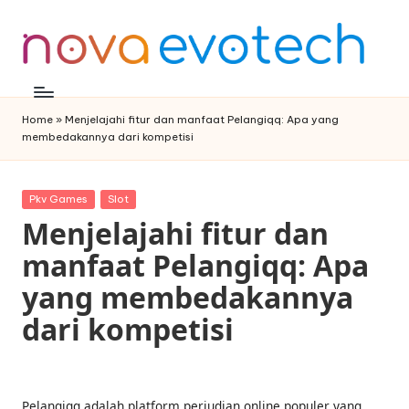
Skip
to
content
Home
»
Menjelajahi fitur dan manfaat Pelangiqq: Apa yang
membedakannya dari kompetisi
Posted
Pkv Games
Slot
in
Menjelajahi fitur dan
manfaat Pelangiqq: Apa
yang membedakannya
dari kompetisi
Pelangiqq adalah platform perjudian online populer yang