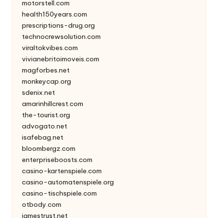
motorstell.com
health150years.com
prescriptions-drug.org
technocrewsolution.com
viraltokvibes.com
vivianebritoimoveis.com
magforbes.net
monkeycap.org
sdenix.net
amarinhillcrest.com
the-tourist.org
advogato.net
isafebag.net
bloombergz.com
enterpriseboosts.com
casino-kartenspiele.com
casino-automatenspiele.org
casino-tischspiele.com
otbody.com
jamestrust.net