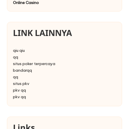
Online Casino
LINK LAINNYA
qiu qiu
qq
situs poker terpercaya
bandarqq
qq
situs pkv
pkv qq
pkv qq
Links