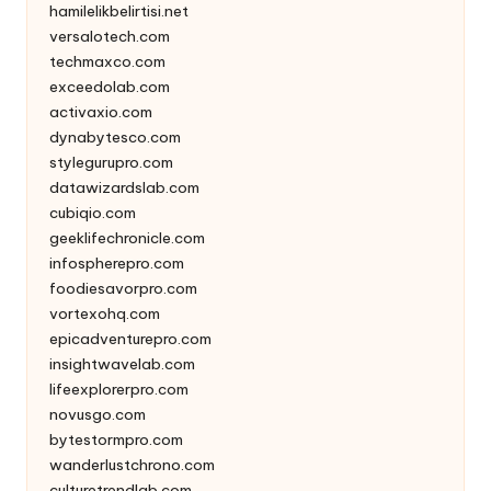
hamilelikbelirtisi.net
versalotech.com
techmaxco.com
exceedolab.com
activaxio.com
dynabytesco.com
stylegurupro.com
datawizardslab.com
cubiqio.com
geeklifechronicle.com
infospherepro.com
foodiesavorpro.com
vortexohq.com
epicadventurepro.com
insightwavelab.com
lifeexplorerpro.com
novusgo.com
bytestormpro.com
wanderlustchrono.com
culturetrendlab.com