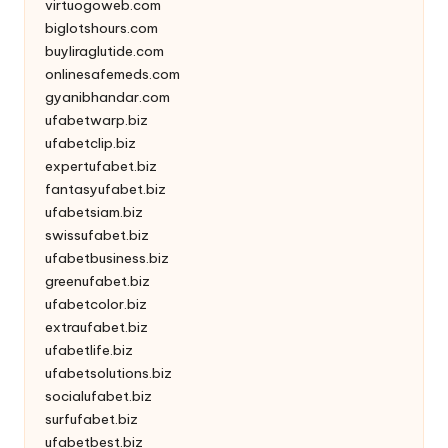
virtuogoweb.com
biglotshours.com
buyliraglutide.com
onlinesafemeds.com
gyanibhandar.com
ufabetwarp.biz
ufabetclip.biz
expertufabet.biz
fantasyufabet.biz
ufabetsiam.biz
swissufabet.biz
ufabetbusiness.biz
greenufabet.biz
ufabetcolor.biz
extraufabet.biz
ufabetlife.biz
ufabetsolutions.biz
socialufabet.biz
surfufabet.biz
ufabetbest.biz