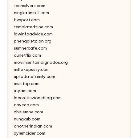
techsilvers.com
ningkatinskill.com
fivsport.com
templatedzine.com
lawinfoadvice.com
phenqdietplan.org
sumnercafe.com
dunetflix.com
movimientoindignados.org
milfxxxpussy.com
uptodatefamily.com
musitop.com
utyam.com
lacostituzioneblog.com
ohyeea.com
zhitiemoe.com
nungkub.com
anotherindian.com
xylemcider.com