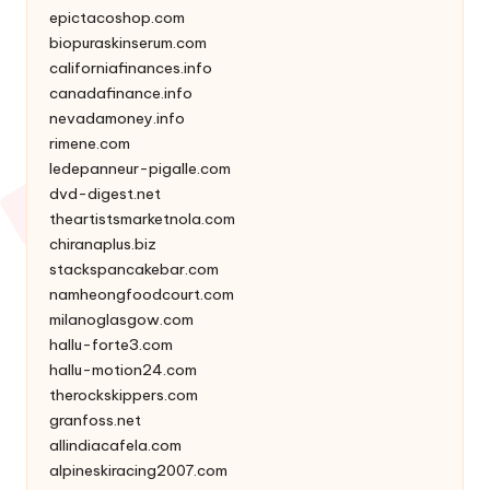
epictacoshop.com
biopuraskinserum.com
californiafinances.info
canadafinance.info
nevadamoney.info
rimene.com
ledepanneur-pigalle.com
dvd-digest.net
theartistsmarketnola.com
chiranaplus.biz
stackspancakebar.com
namheongfoodcourt.com
milanoglasgow.com
hallu-forte3.com
hallu-motion24.com
therockskippers.com
granfoss.net
allindiacafela.com
alpineskiracing2007.com