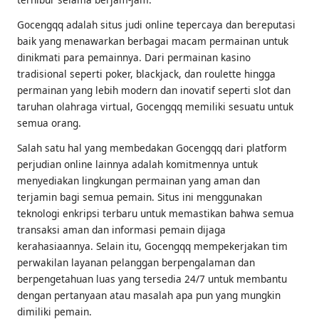
Gocengqq adalah situs judi online tepercaya dan bereputasi
baik yang menawarkan berbagai macam permainan untuk
dinikmati para pemainnya. Dari permainan kasino
tradisional seperti poker, blackjack, dan roulette hingga
permainan yang lebih modern dan inovatif seperti slot dan
taruhan olahraga virtual, Gocengqq memiliki sesuatu untuk
semua orang.
Salah satu hal yang membedakan Gocengqq dari platform
perjudian online lainnya adalah komitmennya untuk
menyediakan lingkungan permainan yang aman dan
terjamin bagi semua pemain. Situs ini menggunakan
teknologi enkripsi terbaru untuk memastikan bahwa semua
transaksi aman dan informasi pemain dijaga
kerahasiaannya. Selain itu, Gocengqq mempekerjakan tim
perwakilan layanan pelanggan berpengalaman dan
berpengetahuan luas yang tersedia 24/7 untuk membantu
dengan pertanyaan atau masalah apa pun yang mungkin
dimiliki pemain.