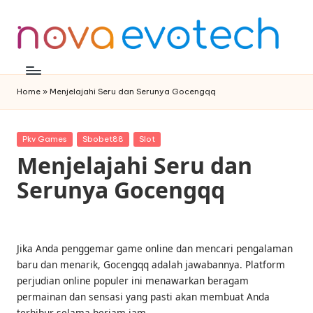
Skip
to
content
Home
»
Menjelajahi Seru dan Serunya Gocengqq
Posted
Pkv Games
Sbobet88
Slot
in
Menjelajahi Seru dan
Serunya Gocengqq
Jika Anda penggemar game online dan mencari pengalaman
baru dan menarik, Gocengqq adalah jawabannya. Platform
perjudian online populer ini menawarkan beragam
permainan dan sensasi yang pasti akan membuat Anda
terhibur selama berjam-jam.