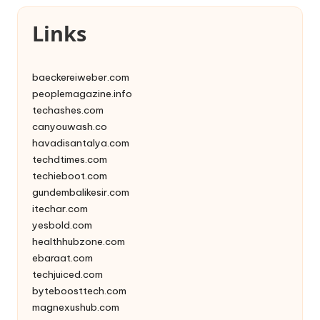
Links
baeckereiweber.com
peoplemagazine.info
techashes.com
canyouwash.co
havadisantalya.com
techdtimes.com
techieboot.com
gundembalikesir.com
itechar.com
yesbold.com
healthhubzone.com
ebaraat.com
techjuiced.com
byteboosttech.com
magnexushub.com