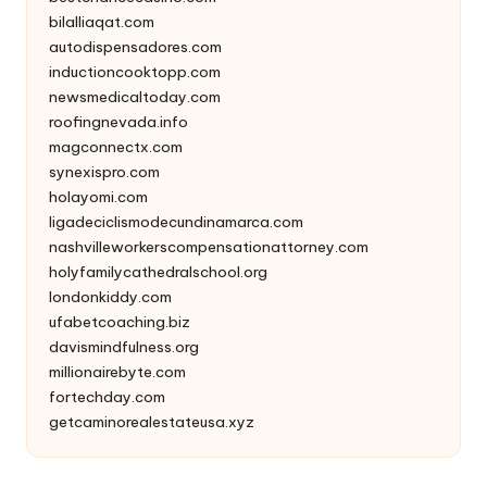
bilalliaqat.com
autodispensadores.com
inductioncooktopp.com
newsmedicaltoday.com
roofingnevada.info
magconnectx.com
synexispro.com
holayomi.com
ligadeciclismodecundinamarca.com
nashvilleworkerscompensationattorney.com
holyfamilycathedralschool.org
londonkiddy.com
ufabetcoaching.biz
davismindfulness.org
millionairebyte.com
fortechday.com
getcaminorealestateusa.xyz