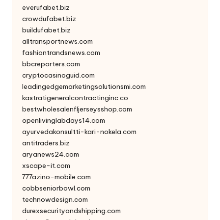
everufabet.biz
crowdufabet.biz
buildufabet.biz
alltransportnews.com
fashiontrandsnews.com
bbcreporters.com
cryptocasinoguid.com
leadingedgemarketingsolutionsmi.com
kastratigeneralcontractinginc.co
bestwholesalenfljerseysshop.com
openlivinglabdays14.com
ayurvedakonsultti-kari-nokela.com
antitraders.biz
aryanews24.com
xscape-it.com
777azino-mobile.com
cobbseniorbowl.com
technowdesign.com
durexsecurityandshipping.com