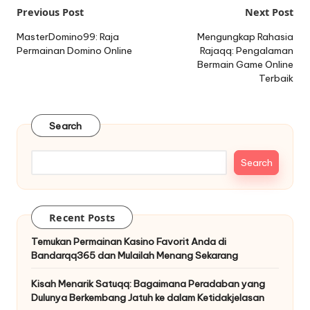
Post
Previous Post
Next Post
navigation
MasterDomino99: Raja
Mengungkap Rahasia
Permainan Domino Online
Rajaqq: Pengalaman
Bermain Game Online
Terbaik
Search
Search
Recent Posts
Temukan Permainan Kasino Favorit Anda di
Bandarqq365 dan Mulailah Menang Sekarang
Kisah Menarik Satuqq: Bagaimana Peradaban yang
Dulunya Berkembang Jatuh ke dalam Ketidakjelasan