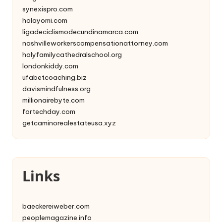
synexispro.com
holayomi.com
ligadeciclismodecundinamarca.com
nashvilleworkerscompensationattorney.com
holyfamilycathedralschool.org
londonkiddy.com
ufabetcoaching.biz
davismindfulness.org
millionairebyte.com
fortechday.com
getcaminorealestateusa.xyz
Links
baeckereiweber.com
peoplemagazine.info