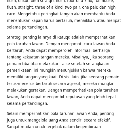
flush, diikuti oleh straight flush, four of a kind, full house,
flush, straight, three of a kind, two pair, one pair, dan high
card. Mengetahui peringkat tangan akan membantu Anda
menentukan kapan harus bertaruh, menaikkan, atau melipat
selama pertandingan.
Strategi penting lainnya di Ratuqq adalah memperhatikan
pola taruhan lawan. Dengan mengamati cara lawan Anda
bertaruh, Anda dapat memperoleh informasi berharga
tentang kekuatan tangan mereka. Misalnya, jika seorang
pemain tiba-tiba melakukan raise setelah serangkaian
pemeriksaan, ini mungkin menunjukkan bahwa mereka
memiliki tangan yang kuat. Di sisi lain, jika seorang pemain
terus-menerus bertaruh secara agresif, mereka mungkin
melakukan gertakan. Dengan memperhatikan pola taruhan
lawan, Anda dapat mengambil keputusan yang lebih tepat
selama pertandingan.
Selain memperhatikan pola taruhan lawan Anda, penting
juga untuk mengelola uang Anda sendiri secara efektif.
Sangat mudah untuk terjebak dalam kegembiraan