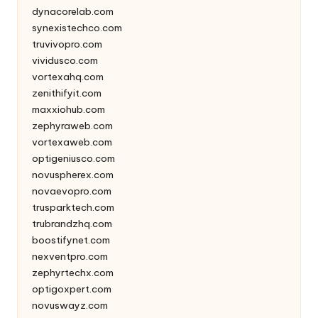
dynacorelab.com
synexistechco.com
truvivopro.com
vividusco.com
vortexahq.com
zenithifyit.com
maxxiohub.com
zephyraweb.com
vortexaweb.com
optigeniusco.com
novuspherex.com
novaevopro.com
trusparktech.com
trubrandzhq.com
boostifynet.com
nexventpro.com
zephyrtechx.com
optigoxpert.com
novuswayz.com