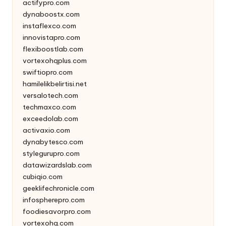
actifypro.com
dynaboostx.com
instaflexco.com
innovistapro.com
flexiboostlab.com
vortexohqplus.com
swiftiopro.com
hamilelikbelirtisi.net
versalotech.com
techmaxco.com
exceedolab.com
activaxio.com
dynabytesco.com
stylegurupro.com
datawizardslab.com
cubiqio.com
geeklifechronicle.com
infospherepro.com
foodiesavorpro.com
vortexohq.com