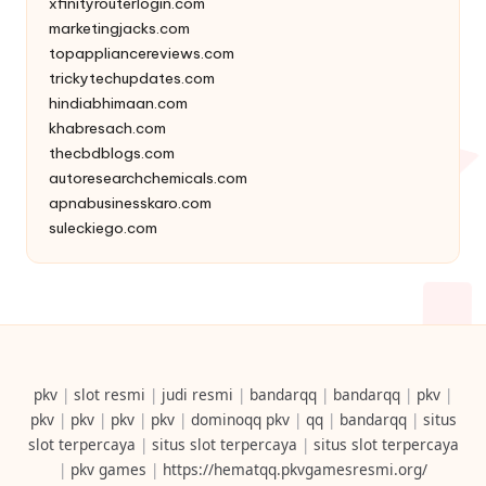
xfinityrouterlogin.com
marketingjacks.com
topappliancereviews.com
trickytechupdates.com
hindiabhimaan.com
khabresach.com
thecbdblogs.com
autoresearchchemicals.com
apnabusinesskaro.com
suleckiego.com
pkv
|
slot resmi
|
judi resmi
|
bandarqq
|
bandarqq
|
pkv
|
pkv
|
pkv
|
pkv
|
pkv
|
dominoqq pkv
|
qq
|
bandarqq
|
situs
slot terpercaya
|
situs slot terpercaya
|
situs slot terpercaya
|
pkv games
|
https://hematqq.pkvgamesresmi.org/