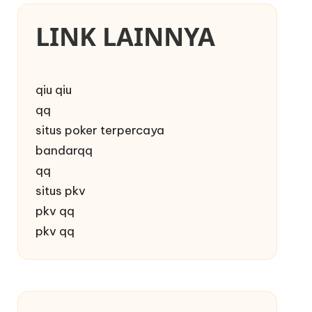
LINK LAINNYA
qiu qiu
qq
situs poker terpercaya
bandarqq
qq
situs pkv
pkv qq
pkv qq