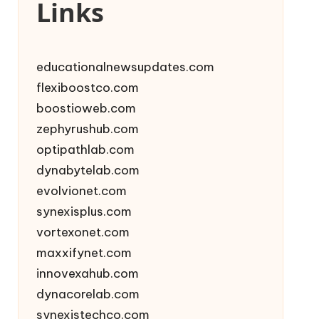
Links
educationalnewsupdates.com
flexiboostco.com
boostioweb.com
zephyrushub.com
optipathlab.com
dynabytelab.com
evolvionet.com
synexisplus.com
vortexonet.com
maxxifynet.com
innovexahub.com
dynacorelab.com
synexistechco.com