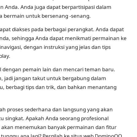
Anda. Anda juga dapat berpartisipasi dalam
 bermain untuk bersenang -senang.
apat diakses pada berbagai perangkat. Anda dapat
 Anda, sehingga Anda dapat menikmati permainan ke
avigasi, dengan instruksi yang jelas dan tips
lay.
l dengan pemain lain dan mencari teman baru.
 jadi jangan takut untuk bergabung dalam
u, berbagi tips dan trik, dan bahkan menantang
ah proses sederhana dan langsung yang akan
singkat. Apakah Anda seorang profesional
a akan menemukan banyak permainan dan fitur
 tunggu apa lagi? Pergilah ke situs web DominoQQ