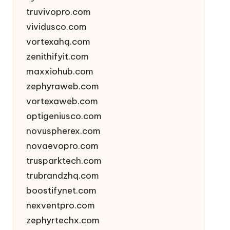
truvivopro.com
vividusco.com
vortexahq.com
zenithifyit.com
maxxiohub.com
zephyraweb.com
vortexaweb.com
optigeniusco.com
novuspherex.com
novaevopro.com
trusparktech.com
trubrandzhq.com
boostifynet.com
nexventpro.com
zephyrtechx.com