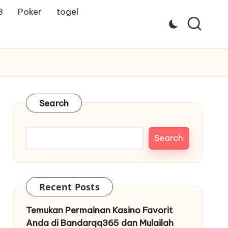
8
Poker
togel
Search
Search
Recent Posts
Temukan Permainan Kasino Favorit
Anda di Bandarqq365 dan Mulailah