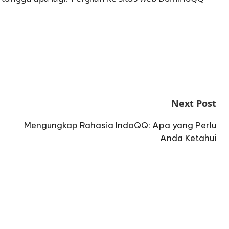
Next Post
Mengungkap Rahasia IndoQQ: Apa yang Perlu
Anda Ketahui