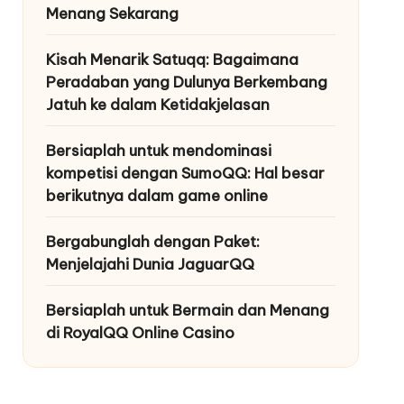
Menang Sekarang
Kisah Menarik Satuqq: Bagaimana
Peradaban yang Dulunya Berkembang
Jatuh ke dalam Ketidakjelasan
Bersiaplah untuk mendominasi
kompetisi dengan SumoQQ: Hal besar
berikutnya dalam game online
Bergabunglah dengan Paket:
Menjelajahi Dunia JaguarQQ
Bersiaplah untuk Bermain dan Menang
di RoyalQQ Online Casino