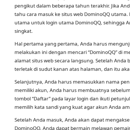
pengikut dalam beberapa tahun terakhir. Jika Anda
tahu cara masuk ke situs web DominoQQ utama. 
utama untuk login utama DominoQQ, sehingga A
singkat.
Hal pertama yang pertama, Anda harus mengunj
melakukan ini dengan mencari “DominoQQ” di me
alamat situs web secara langsung. Setelah Anda be
terletak di sudut kanan atas halaman, dan itu a
Selanjutnya, Anda harus memasukkan nama peng
memiliki akun, Anda harus membuatnya sebelum 
tombol “Daftar” pada layar login dan ikuti petu
memilih kata sandi yang kuat agar akun Anda am
Setelah Anda masuk, Anda akan dapat mengakses
DominoQQ. Anda dapat bermain melawan pemain la