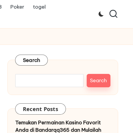
8
Poker
togel
Search
Search
Recent Posts
Temukan Permainan Kasino Favorit
Anda di Bandarqq365 dan Mulailah