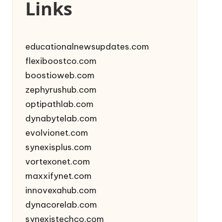
Links
educationalnewsupdates.com
flexiboostco.com
boostioweb.com
zephyrushub.com
optipathlab.com
dynabytelab.com
evolvionet.com
synexisplus.com
vortexonet.com
maxxifynet.com
innovexahub.com
dynacorelab.com
synexistechco.com