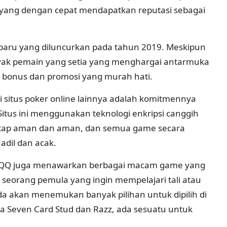
tus yang dengan cepat mendapatkan reputasi sebagai
f baru yang diluncurkan pada tahun 2019. Meskipun
banyak pemain yang setia yang menghargai antarmuka
 bonus dan promosi yang murah hati.
situs poker online lainnya adalah komitmennya
Situs ini menggunakan teknologi enkripsi canggih
tap aman dan aman, dan semua game secara
adil dan acak.
iaQQ juga menawarkan berbagai macam game yang
seorang pemula yang ingin mempelajari tali atau
a akan menemukan banyak pilihan untuk dipilih di
 Seven Card Stud dan Razz, ada sesuatu untuk