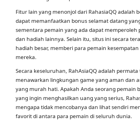
Fitur lain yang menonjol dari RahasiaQQ adalah
dapat memanfaatkan bonus selamat datang yang 
sementara pemain yang ada dapat memperoleh poi
dan hadiah lainnya. Selain itu, situs ini secara
hadiah besar, memberi para pemain kesempatan 
mereka.
Secara keseluruhan, RahAsiaQQ adalah permata t
menawarkan lingkungan game yang aman dan am
yang murah hati. Apakah Anda seorang pemain b
yang ingin menghasilkan uang yang serius, Raha
mengapa tidak mencobanya dan lihat sendiri meng
favorit di antara para pemain di seluruh dunia.