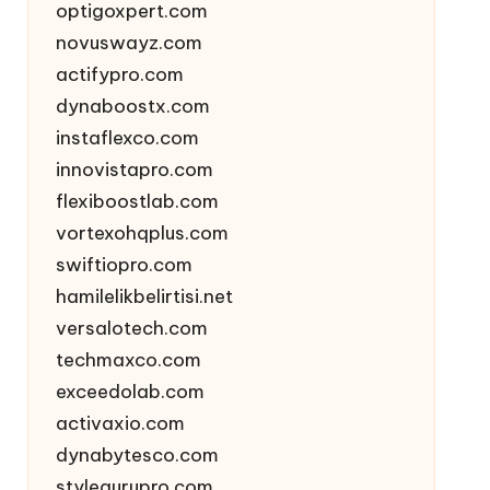
optigoxpert.com
novuswayz.com
actifypro.com
dynaboostx.com
instaflexco.com
innovistapro.com
flexiboostlab.com
vortexohqplus.com
swiftiopro.com
hamilelikbelirtisi.net
versalotech.com
techmaxco.com
exceedolab.com
activaxio.com
dynabytesco.com
stylegurupro.com