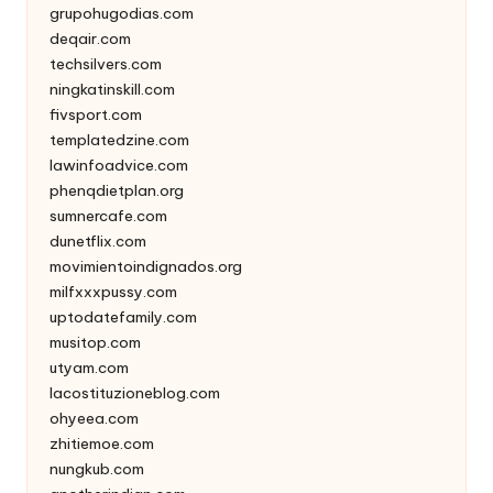
grupohugodias.com
deqair.com
techsilvers.com
ningkatinskill.com
fivsport.com
templatedzine.com
lawinfoadvice.com
phenqdietplan.org
sumnercafe.com
dunetflix.com
movimientoindignados.org
milfxxxpussy.com
uptodatefamily.com
musitop.com
utyam.com
lacostituzioneblog.com
ohyeea.com
zhitiemoe.com
nungkub.com