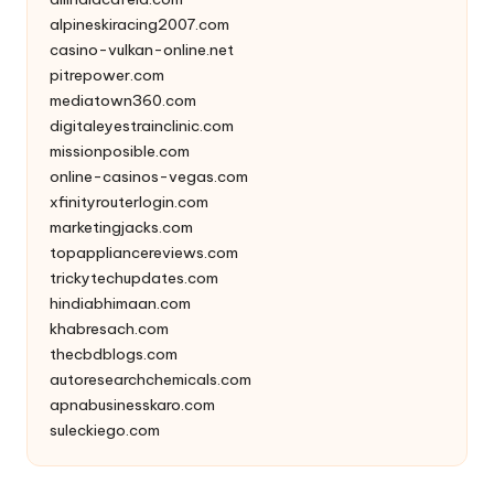
alpineskiracing2007.com
casino-vulkan-online.net
pitrepower.com
mediatown360.com
digitaleyestrainclinic.com
missionposible.com
online-casinos-vegas.com
xfinityrouterlogin.com
marketingjacks.com
topappliancereviews.com
trickytechupdates.com
hindiabhimaan.com
khabresach.com
thecbdblogs.com
autoresearchchemicals.com
apnabusinesskaro.com
suleckiego.com