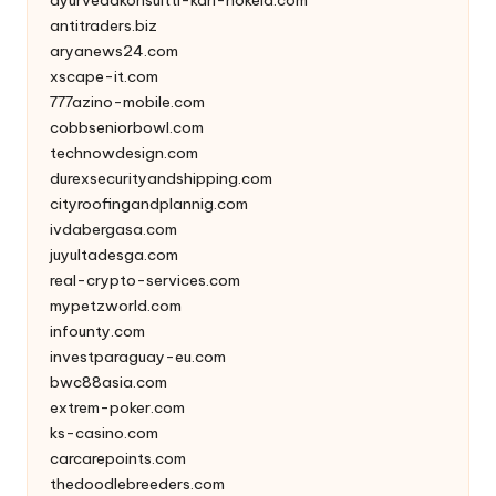
ayurvedakonsultti-kari-nokela.com
antitraders.biz
aryanews24.com
xscape-it.com
777azino-mobile.com
cobbseniorbowl.com
technowdesign.com
durexsecurityandshipping.com
cityroofingandplannig.com
ivdabergasa.com
juyultadesga.com
real-crypto-services.com
mypetzworld.com
infounty.com
investparaguay-eu.com
bwc88asia.com
extrem-poker.com
ks-casino.com
carcarepoints.com
thedoodlebreeders.com