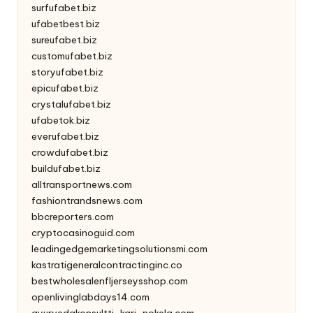
surfufabet.biz
ufabetbest.biz
sureufabet.biz
customufabet.biz
storyufabet.biz
epicufabet.biz
crystalufabet.biz
ufabetok.biz
everufabet.biz
crowdufabet.biz
buildufabet.biz
alltransportnews.com
fashiontrandsnews.com
bbcreporters.com
cryptocasinoguid.com
leadingedgemarketingsolutionsmi.com
kastratigeneralcontractinginc.co
bestwholesalenfljerseysshop.com
openlivinglabdays14.com