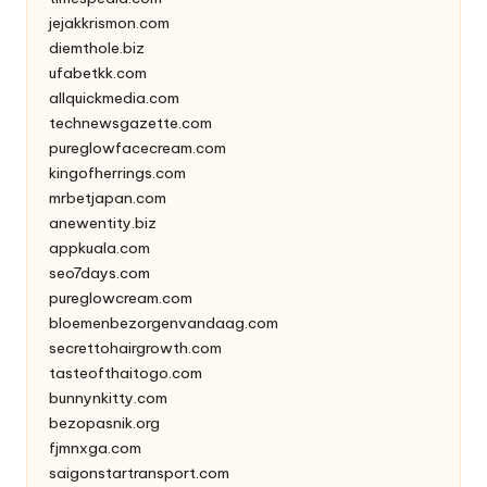
jejakkrismon.com
diemthole.biz
ufabetkk.com
allquickmedia.com
technewsgazette.com
pureglowfacecream.com
kingofherrings.com
mrbetjapan.com
anewentity.biz
appkuala.com
seo7days.com
pureglowcream.com
bloemenbezorgenvandaag.com
secrettohairgrowth.com
tasteofthaitogo.com
bunnynkitty.com
bezopasnik.org
fjmnxga.com
saigonstartransport.com