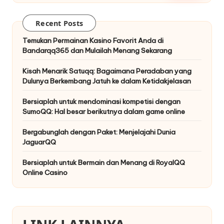
Recent Posts
Temukan Permainan Kasino Favorit Anda di
Bandarqq365 dan Mulailah Menang Sekarang
Kisah Menarik Satuqq: Bagaimana Peradaban yang
Dulunya Berkembang Jatuh ke dalam Ketidakjelasan
Bersiaplah untuk mendominasi kompetisi dengan
SumoQQ: Hal besar berikutnya dalam game online
Bergabunglah dengan Paket: Menjelajahi Dunia
JaguarQQ
Bersiaplah untuk Bermain dan Menang di RoyalQQ
Online Casino