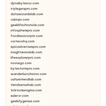
dynabytesco.com
stylegurupro.com
datawizardslab.com
cubiqio.com
geeklifechronicle.com
infospherepro.com
foodiesavorpro.com
vortexohq.com
epicadventurepro.com
insightwavelab.com
lifeexplorerpro.com
novusgo.com
bytestormpro.com
wanderlustchrono.com
culturetrendlab.com
trendsensehub.com
ticktockenigma.com
eulerxr.com
geekifygenius.com