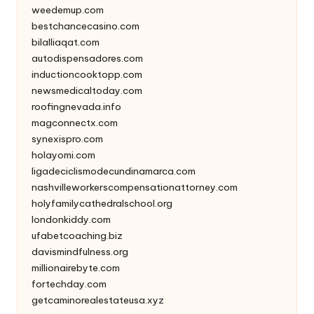
weedemup.com
bestchancecasino.com
bilalliaqat.com
autodispensadores.com
inductioncooktopp.com
newsmedicaltoday.com
roofingnevada.info
magconnectx.com
synexispro.com
holayomi.com
ligadeciclismodecundinamarca.com
nashvilleworkerscompensationattorney.com
holyfamilycathedralschool.org
londonkiddy.com
ufabetcoaching.biz
davismindfulness.org
millionairebyte.com
fortechday.com
getcaminorealestateusa.xyz