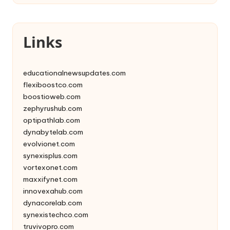
Links
educationalnewsupdates.com
flexiboostco.com
boostioweb.com
zephyrushub.com
optipathlab.com
dynabytelab.com
evolvionet.com
synexisplus.com
vortexonet.com
maxxifynet.com
innovexahub.com
dynacorelab.com
synexistechco.com
truvivopro.com