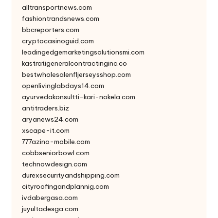
alltransportnews.com
fashiontrandsnews.com
bbcreporters.com
cryptocasinoguid.com
leadingedgemarketingsolutionsmi.com
kastratigeneralcontractinginc.co
bestwholesalenfljerseysshop.com
openlivinglabdays14.com
ayurvedakonsultti-kari-nokela.com
antitraders.biz
aryanews24.com
xscape-it.com
777azino-mobile.com
cobbseniorbowl.com
technowdesign.com
durexsecurityandshipping.com
cityroofingandplannig.com
ivdabergasa.com
juyultadesga.com