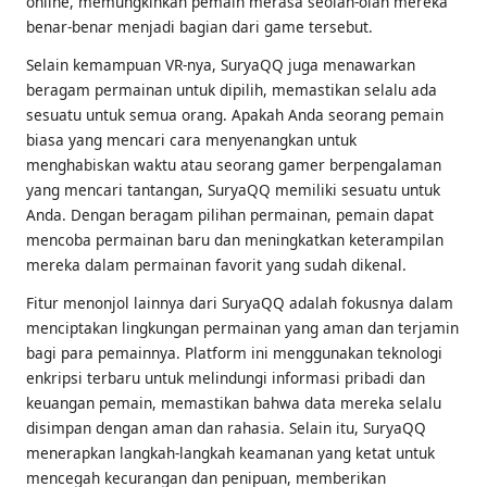
online, memungkinkan pemain merasa seolah-olah mereka
benar-benar menjadi bagian dari game tersebut.
Selain kemampuan VR-nya, SuryaQQ juga menawarkan
beragam permainan untuk dipilih, memastikan selalu ada
sesuatu untuk semua orang. Apakah Anda seorang pemain
biasa yang mencari cara menyenangkan untuk
menghabiskan waktu atau seorang gamer berpengalaman
yang mencari tantangan, SuryaQQ memiliki sesuatu untuk
Anda. Dengan beragam pilihan permainan, pemain dapat
mencoba permainan baru dan meningkatkan keterampilan
mereka dalam permainan favorit yang sudah dikenal.
Fitur menonjol lainnya dari SuryaQQ adalah fokusnya dalam
menciptakan lingkungan permainan yang aman dan terjamin
bagi para pemainnya. Platform ini menggunakan teknologi
enkripsi terbaru untuk melindungi informasi pribadi dan
keuangan pemain, memastikan bahwa data mereka selalu
disimpan dengan aman dan rahasia. Selain itu, SuryaQQ
menerapkan langkah-langkah keamanan yang ketat untuk
mencegah kecurangan dan penipuan, memberikan