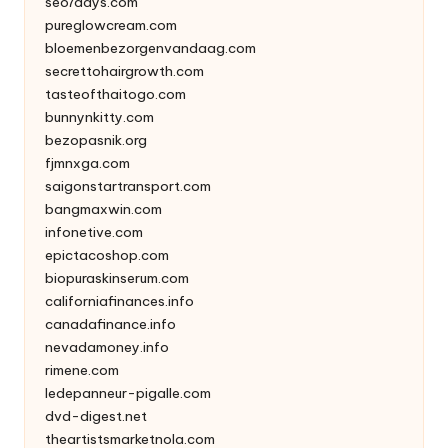
seo7days.com
pureglowcream.com
bloemenbezorgenvandaag.com
secrettohairgrowth.com
tasteofthaitogo.com
bunnynkitty.com
bezopasnik.org
fjmnxga.com
saigonstartransport.com
bangmaxwin.com
infonetive.com
epictacoshop.com
biopuraskinserum.com
californiafinances.info
canadafinance.info
nevadamoney.info
rimene.com
ledepanneur-pigalle.com
dvd-digest.net
theartistsmarketnola.com