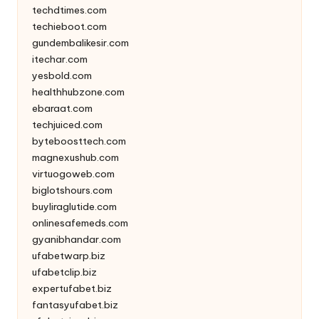
techdtimes.com
techieboot.com
gundembalikesir.com
itechar.com
yesbold.com
healthhubzone.com
ebaraat.com
techjuiced.com
byteboosttech.com
magnexushub.com
virtuogoweb.com
biglotshours.com
buyliraglutide.com
onlinesafemeds.com
gyanibhandar.com
ufabetwarp.biz
ufabetclip.biz
expertufabet.biz
fantasyufabet.biz