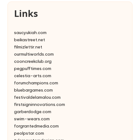
Links
saucyukiah.com
beikastreet.net
filmizlettir.net
ourmultiworlds.com
cooncreekclub.org
pegpufftimes.com
celestia-arts.com
forumchampions.com
bluebargames.com
festivaldelamalou.com
firstsigninnovations.com
garberdodge.com
swim-wears.com
forgrantedmedia.com
peolpstar.com