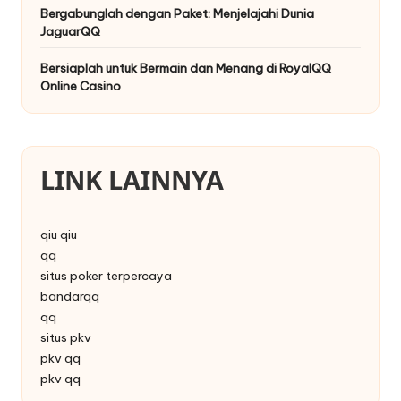
Bergabunglah dengan Paket: Menjelajahi Dunia
JaguarQQ
Bersiaplah untuk Bermain dan Menang di RoyalQQ
Online Casino
LINK LAINNYA
qiu qiu
qq
situs poker terpercaya
bandarqq
qq
situs pkv
pkv qq
pkv qq