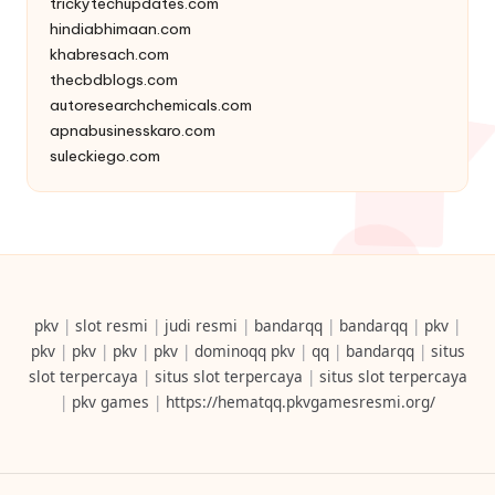
trickytechupdates.com
hindiabhimaan.com
khabresach.com
thecbdblogs.com
autoresearchchemicals.com
apnabusinesskaro.com
suleckiego.com
pkv
|
slot resmi
|
judi resmi
|
bandarqq
|
bandarqq
|
pkv
|
pkv
|
pkv
|
pkv
|
pkv
|
dominoqq pkv
|
qq
|
bandarqq
|
situs
slot terpercaya
|
situs slot terpercaya
|
situs slot terpercaya
|
pkv games
|
https://hematqq.pkvgamesresmi.org/