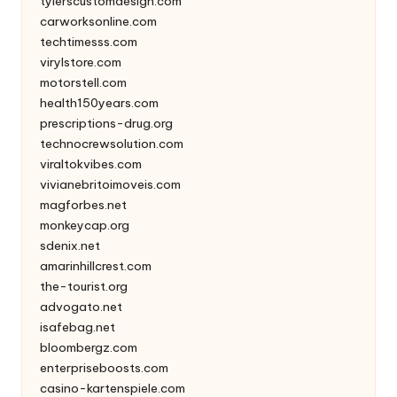
tylerscustomdesign.com
carworksonline.com
techtimesss.com
virylstore.com
motorstell.com
health150years.com
prescriptions-drug.org
technocrewsolution.com
viraltokvibes.com
vivianebritoimoveis.com
magforbes.net
monkeycap.org
sdenix.net
amarinhillcrest.com
the-tourist.org
advogato.net
isafebag.net
bloombergz.com
enterpriseboosts.com
casino-kartenspiele.com