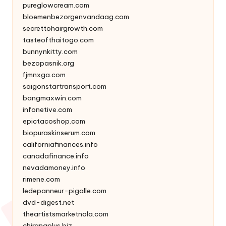
pureglowcream.com
bloemenbezorgenvandaag.com
secrettohairgrowth.com
tasteofthaitogo.com
bunnynkitty.com
bezopasnik.org
fjmnxga.com
saigonstartransport.com
bangmaxwin.com
infonetive.com
epictacoshop.com
biopuraskinserum.com
californiafinances.info
canadafinance.info
nevadamoney.info
rimene.com
ledepanneur-pigalle.com
dvd-digest.net
theartistsmarketnola.com
chiranaplus.biz