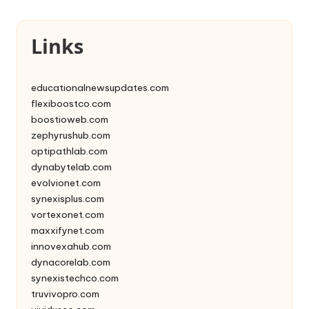
Links
educationalnewsupdates.com
flexiboostco.com
boostioweb.com
zephyrushub.com
optipathlab.com
dynabytelab.com
evolvionet.com
synexisplus.com
vortexonet.com
maxxifynet.com
innovexahub.com
dynacorelab.com
synexistechco.com
truvivopro.com