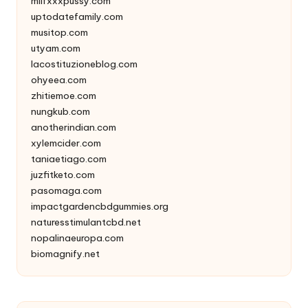
milfxxxpussy.com
uptodatefamily.com
musitop.com
utyam.com
lacostituzioneblog.com
ohyeea.com
zhitiemoe.com
nungkub.com
anotherindian.com
xylemcider.com
taniaetiago.com
juzfitketo.com
pasomaga.com
impactgardencbdgummies.org
naturesstimulantcbd.net
nopalinaeuropa.com
biomagnify.net