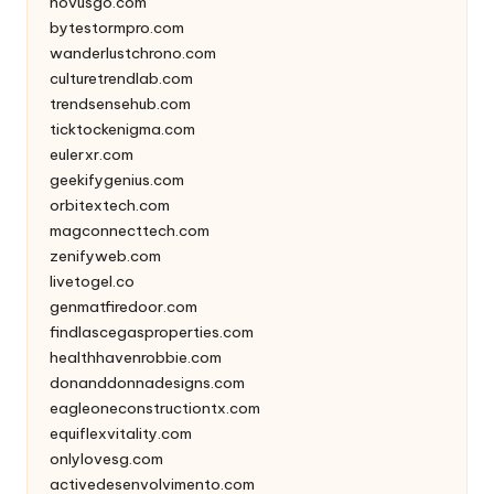
novusgo.com
bytestormpro.com
wanderlustchrono.com
culturetrendlab.com
trendsensehub.com
ticktockenigma.com
eulerxr.com
geekifygenius.com
orbitextech.com
magconnecttech.com
zenifyweb.com
livetogel.co
genmatfiredoor.com
findlascegasproperties.com
healthhavenrobbie.com
donanddonnadesigns.com
eagleoneconstructiontx.com
equiflexvitality.com
onlylovesg.com
activedesenvolvimento.com