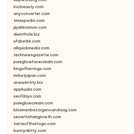
loizbeauty.com
anyconverter.com
timespedia.com
jejakkrismon.com
diemthole.biz
ufabetkk.com
allquickmedia.com
technewsgazette.com
pureglowfacecream.com
kingofherrings.com
mrbetjapan.com
anewentity.biz
appkuala.com
seo7days.com
pureglowcream.com
bloemenbezorgenvandaag.com
secrettohairgrowth.com
tasteofthaitogo.com
bunnynkitty.com