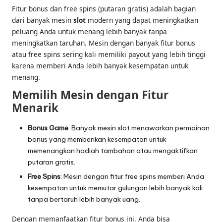
Fitur bonus dan free spins (putaran gratis) adalah bagian
dari banyak mesin
slot
modern yang dapat meningkatkan
peluang Anda untuk menang lebih banyak tanpa
meningkatkan taruhan. Mesin dengan banyak fitur bonus
atau free spins sering kali memiliki payout yang lebih tinggi
karena memberi Anda lebih banyak kesempatan untuk
menang.
Memilih Mesin dengan Fitur
Menarik
Bonus Game
: Banyak mesin slot menawarkan permainan
bonus yang memberikan kesempatan untuk
memenangkan hadiah tambahan atau mengaktifkan
putaran gratis.
Free Spins
: Mesin dengan fitur free spins memberi Anda
kesempatan untuk memutar gulungan lebih banyak kali
tanpa bertaruh lebih banyak uang.
Dengan memanfaatkan fitur bonus ini, Anda bisa