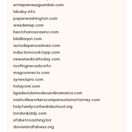
entrepreneurguardian.com
hibaby.info
paperwashington.com
weedemup.com
bestchancecasino.com
bilalliaqat.com
autodispensadores.com
inductioncooktopp.com
newsmedicaltoday.com
roofingnevada.info
magconnectx.com
synexispro.com
holayomi.com
ligadeciclismodecundinamarca.com
nashvilleworkerscompensationattorney.com
holyfamilycathedralschool.org
londonkiddy.com
ufabetcoaching.biz
davismindfulness.org