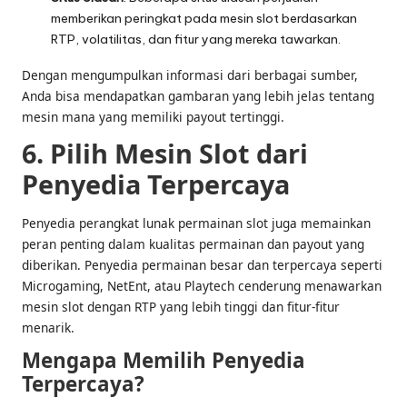
memberikan peringkat pada mesin slot berdasarkan
RTP, volatilitas, dan fitur yang mereka tawarkan.
Dengan mengumpulkan informasi dari berbagai sumber,
Anda bisa mendapatkan gambaran yang lebih jelas tentang
mesin mana yang memiliki payout tertinggi.
6. Pilih Mesin Slot dari
Penyedia Terpercaya
Penyedia perangkat lunak permainan slot juga memainkan
peran penting dalam kualitas permainan dan payout yang
diberikan. Penyedia permainan besar dan terpercaya seperti
Microgaming, NetEnt, atau Playtech cenderung menawarkan
mesin slot dengan RTP yang lebih tinggi dan fitur-fitur
menarik.
Mengapa Memilih Penyedia
Terpercaya?