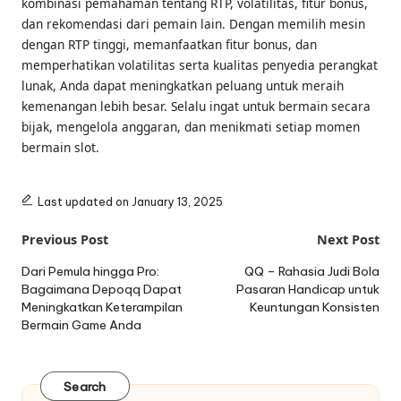
kombinasi pemahaman tentang RTP, volatilitas, fitur bonus,
dan rekomendasi dari pemain lain. Dengan memilih mesin
dengan RTP tinggi, memanfaatkan fitur bonus, dan
memperhatikan volatilitas serta kualitas penyedia perangkat
lunak, Anda dapat meningkatkan peluang untuk meraih
kemenangan lebih besar. Selalu ingat untuk bermain secara
bijak, mengelola anggaran, dan menikmati setiap momen
bermain slot.
Last updated on January 13, 2025
Post
Previous Post
Next Post
navigation
Dari Pemula hingga Pro:
QQ – Rahasia Judi Bola
Bagaimana Depoqq Dapat
Pasaran Handicap untuk
Meningkatkan Keterampilan
Keuntungan Konsisten
Bermain Game Anda
Search