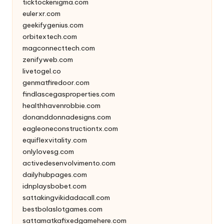
ticktockenigma.com
eulerxr.com
geekifygenius.com
orbitextech.com
magconnecttech.com
zenifyweb.com
livetogel.co
genmatfiredoor.com
findlascegasproperties.com
healthhavenrobbie.com
donanddonnadesigns.com
eagleoneconstructiontx.com
equiflexvitality.com
onlylovesg.com
activedesenvolvimento.com
dailyhubpages.com
idnplaysbobet.com
sattakingvikidadacall.com
bestbolaslotgames.com
sattamatkafixedgamehere.com