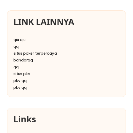
LINK LAINNYA
qiu qiu
qq
situs poker terpercaya
bandarqq
qq
situs pkv
pkv qq
pkv qq
Links