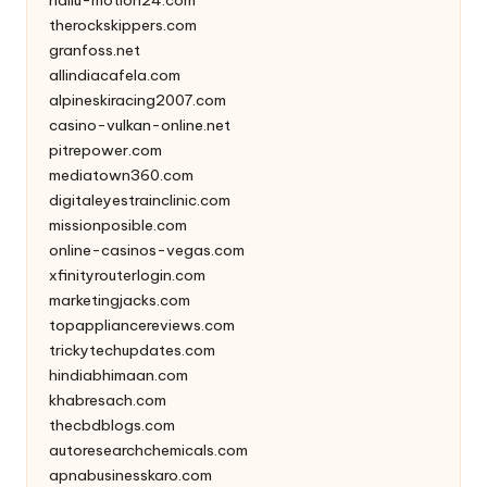
hallu-motion24.com
therockskippers.com
granfoss.net
allindiacafela.com
alpineskiracing2007.com
casino-vulkan-online.net
pitrepower.com
mediatown360.com
digitaleyestrainclinic.com
missionposible.com
online-casinos-vegas.com
xfinityrouterlogin.com
marketingjacks.com
topappliancereviews.com
trickytechupdates.com
hindiabhimaan.com
khabresach.com
thecbdblogs.com
autoresearchchemicals.com
apnabusinesskaro.com