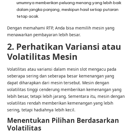
umumnya memberikan peluang menang yang lebih baik
dalam jangka panjang, meskipun hasil setiap putaran
tetap acak.
Dengan memahami RTP, Anda bisa memilih mesin yang
menawarkan pembayaran lebih besar.
2. Perhatikan Variansi atau
Volatilitas Mesin
Volatilitas atau variansi dalam mesin slot mengacu pada
seberapa sering dan seberapa besar kemenangan yang
dapat diharapkan dari mesin tersebut. Mesin dengan
volatilitas tinggi cenderung memberikan kemenangan yang
lebih besar, tetapi lebih jarang. Sementara itu, mesin dengan
volatilitas rendah memberikan kemenangan yang lebih
sering, tetapi hadiahnya lebih kecil.
Menentukan Pilihan Berdasarkan
Volatilitas