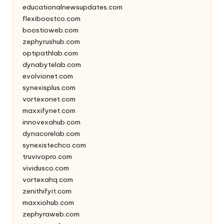
educationalnewsupdates.com
flexiboostco.com
boostioweb.com
zephyrushub.com
optipathlab.com
dynabytelab.com
evolvionet.com
synexisplus.com
vortexonet.com
maxxifynet.com
innovexahub.com
dynacorelab.com
synexistechco.com
truvivopro.com
vividusco.com
vortexahq.com
zenithifyit.com
maxxiohub.com
zephyraweb.com