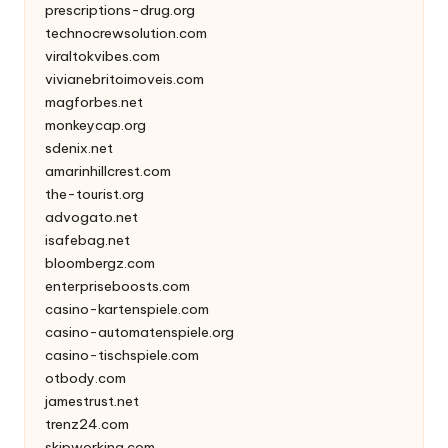
prescriptions-drug.org
technocrewsolution.com
viraltokvibes.com
vivianebritoimoveis.com
magforbes.net
monkeycap.org
sdenix.net
amarinhillcrest.com
the-tourist.org
advogato.net
isafebag.net
bloombergz.com
enterpriseboosts.com
casino-kartenspiele.com
casino-automatenspiele.org
casino-tischspiele.com
otbody.com
jamestrust.net
trenz24.com
skipworking.com