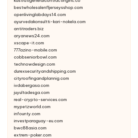
kastratigeneralcontractinginc.co
bestwholesalenfljerseysshop.com
openlivinglabdays14.com
ayurvedakonsultti-kari-nokela.com
antitraders.biz
aryanews24.com
xscape-it.com
777azino-mobile.com
cobbseniorbowl.com
technowdesign.com
durexsecurityandshipping.com
cityroofingandplannig.com
ivdabergasa.com
juyultadesga.com
real-crypto-services.com
mypetzworld.com
infounty.com
investparaguay-eu.com
bwc88asia.com
extrem-poker.com