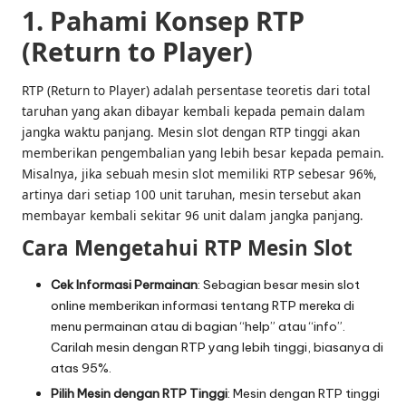
1. Pahami Konsep RTP
(Return to Player)
RTP (Return to Player) adalah persentase teoretis dari total
taruhan yang akan dibayar kembali kepada pemain dalam
jangka waktu panjang. Mesin slot dengan RTP tinggi akan
memberikan pengembalian yang lebih besar kepada pemain.
Misalnya, jika sebuah mesin slot memiliki RTP sebesar 96%,
artinya dari setiap 100 unit taruhan, mesin tersebut akan
membayar kembali sekitar 96 unit dalam jangka panjang.
Cara Mengetahui RTP Mesin Slot
Cek Informasi Permainan
: Sebagian besar mesin slot
online memberikan informasi tentang RTP mereka di
menu permainan atau di bagian “help” atau “info”.
Carilah mesin dengan RTP yang lebih tinggi, biasanya di
atas 95%.
Pilih Mesin dengan RTP Tinggi
: Mesin dengan RTP tinggi