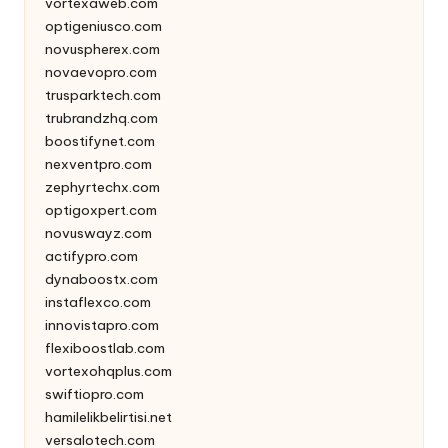
vortexaweb.com
optigeniusco.com
novuspherex.com
novaevopro.com
trusparktech.com
trubrandzhq.com
boostifynet.com
nexventpro.com
zephyrtechx.com
optigoxpert.com
novuswayz.com
actifypro.com
dynaboostx.com
instaflexco.com
innovistapro.com
flexiboostlab.com
vortexohqplus.com
swiftiopro.com
hamilelikbelirtisi.net
versalotech.com