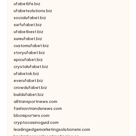
ufabetlife.biz
ufabetsolutions.biz
socialufabet.biz
surfufabet.biz
ufabetbest.biz
sureufabet.biz
customufabet.biz
storyufabet.biz
epicufabet.biz
crystalufabet.biz
ufabetok.biz
everufabet.biz
crowdufabet.biz
buildufabet.biz
alltransportnews.com
fashiontrandsnews.com
bbcreporters.com
cryptocasinoguid.com
leadingedgemarketingsolutionsmi.com