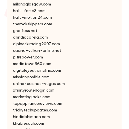
milanoglasgow.com
hallu-forte3.com
hallu-motion24.com
therockskippers.com
granfoss.net
allindiacafela.com
alpineskiracing2007.com
casino-vulkan-online.net
pitrepower.com
mediatown360.com
digitaleyestrainclinic.com
missionposible.com
online-casinos-vegas.com
xfinityrouterlogin.com
marketingjacks.com
topappliancereviews.com
trickytechupdates.com
hindiabhimaan.com
khabresach.com