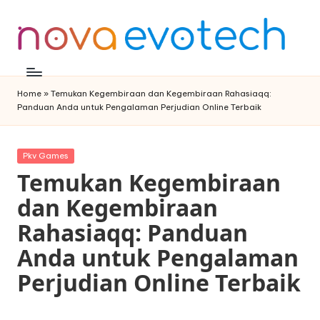
Skip
to
content
Home
»
Temukan Kegembiraan dan Kegembiraan Rahasiaqq:
Panduan Anda untuk Pengalaman Perjudian Online Terbaik
Posted
Pkv Games
in
Temukan Kegembiraan
dan Kegembiraan
Rahasiaqq: Panduan
Anda untuk Pengalaman
Perjudian Online Terbaik