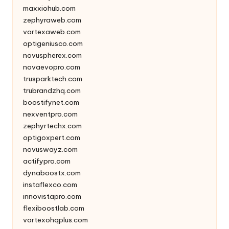
maxxiohub.com
zephyraweb.com
vortexaweb.com
optigeniusco.com
novuspherex.com
novaevopro.com
trusparktech.com
trubrandzhq.com
boostifynet.com
nexventpro.com
zephyrtechx.com
optigoxpert.com
novuswayz.com
actifypro.com
dynaboostx.com
instaflexco.com
innovistapro.com
flexiboostlab.com
vortexohqplus.com