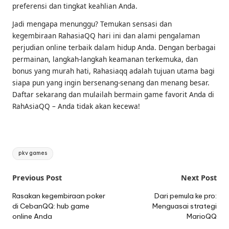
preferensi dan tingkat keahlian Anda.
Jadi mengapa menunggu? Temukan sensasi dan
kegembiraan RahasiaQQ hari ini dan alami pengalaman
perjudian online terbaik dalam hidup Anda. Dengan berbagai
permainan, langkah-langkah keamanan terkemuka, dan
bonus yang murah hati, Rahasiaqq adalah tujuan utama bagi
siapa pun yang ingin bersenang-senang dan menang besar.
Daftar sekarang dan mulailah bermain game favorit Anda di
RahAsiaQQ – Anda tidak akan kecewa!
Tags:
pkv games
Post
Previous Post
Next Post
navigation
Rasakan kegembiraan poker
Dari pemula ke pro:
di CebanQQ: hub game
Menguasai strategi
online Anda
MarioQQ