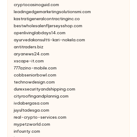
cryptocasinoguid.com
leadingedgemarketingsolutionsmi.com
kastratigeneralcontractinginc.co
bestwholesalenfljerseysshop.com
openlivinglabdays14.com
ayurvedakonsultti-kari-nokela.com
antitraders.biz
aryanews24.com
xscape-it.com
777azino-mobile.com
cobbseniorbowl.com
technowdesign.com
durexsecurityandshipping.com
cityroofingandplannig.com
ivdabergasa.com
juyultadesga.com
real-crypto-services.com
mypetzworld.com
infounty.com