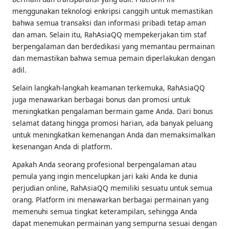
menggunakan teknologi enkripsi canggih untuk memastikan
bahwa semua transaksi dan informasi pribadi tetap aman
dan aman. Selain itu, RahAsiaQQ mempekerjakan tim staf
berpengalaman dan berdedikasi yang memantau permainan
dan memastikan bahwa semua pemain diperlakukan dengan
adil.
Selain langkah-langkah keamanan terkemuka, RahAsiaQQ
juga menawarkan berbagai bonus dan promosi untuk
meningkatkan pengalaman bermain game Anda. Dari bonus
selamat datang hingga promosi harian, ada banyak peluang
untuk meningkatkan kemenangan Anda dan memaksimalkan
kesenangan Anda di platform.
Apakah Anda seorang profesional berpengalaman atau
pemula yang ingin mencelupkan jari kaki Anda ke dunia
perjudian online, RahAsiaQQ memiliki sesuatu untuk semua
orang. Platform ini menawarkan berbagai permainan yang
memenuhi semua tingkat keterampilan, sehingga Anda
dapat menemukan permainan yang sempurna sesuai dengan