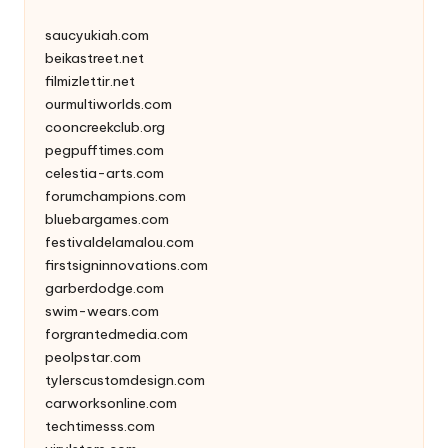
saucyukiah.com
beikastreet.net
filmizlettir.net
ourmultiworlds.com
cooncreekclub.org
pegpufftimes.com
celestia-arts.com
forumchampions.com
bluebargames.com
festivaldelamalou.com
firstsigninnovations.com
garberdodge.com
swim-wears.com
forgrantedmedia.com
peolpstar.com
tylerscustomdesign.com
carworksonline.com
techtimesss.com