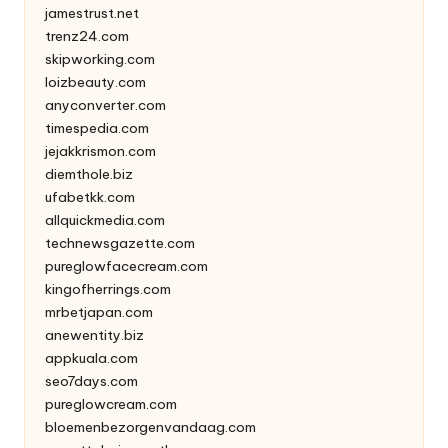
jamestrust.net
trenz24.com
skipworking.com
loizbeauty.com
anyconverter.com
timespedia.com
jejakkrismon.com
diemthole.biz
ufabetkk.com
allquickmedia.com
technewsgazette.com
pureglowfacecream.com
kingofherrings.com
mrbetjapan.com
anewentity.biz
appkuala.com
seo7days.com
pureglowcream.com
bloemenbezorgenvandaag.com