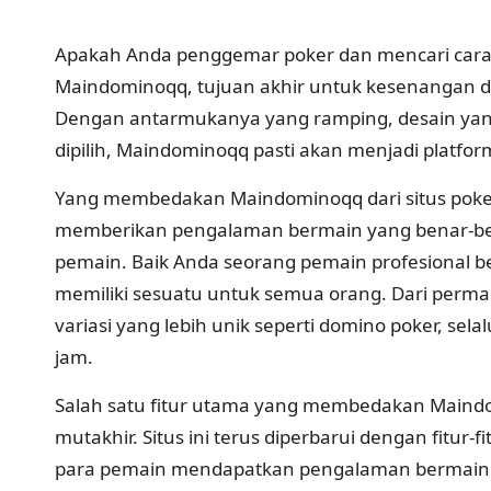
Apakah Anda penggemar poker dan mencari cara 
Maindominoqq, tujuan akhir untuk kesenangan da
Dengan antarmukanya yang ramping, desain ya
dipilih, Maindominoqq pasti akan menjadi platf
Yang membedakan Maindominoqq dari situs poker
memberikan pengalaman bermain yang benar-b
pemain. Baik Anda seorang pemain profesional 
memiliki sesuatu untuk semua orang. Dari perma
variasi yang lebih unik seperti domino poker, se
jam.
Salah satu fitur utama yang membedakan Maindo
mutakhir. Situs ini terus diperbarui dengan fitu
para pemain mendapatkan pengalaman bermain 