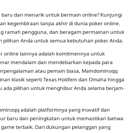
baru dan menarik untuk bermain online? Kunjungi
n kegembiraan tanpa akhir di dunia poker online.
ng ramah pengguna, dan beragam permainan untuk
orm pilihan Anda untuk semua kebutuhan poker Anda.
 online lainnya adalah komitmennya untuk
enar mendalam dan mendebarkan kepada para
berpengalaman atau pemain biasa, Maindominoqq
inan klasik seperti Texas Hold’em dan Omaha hingga
lalu ada pilihan untuk menghibur Anda selama berjam-
minoqq adalah platformnya yang inovatif dan
r-fitur baru dan peningkatan untuk memastikan bahwa
game terbaik. Dari dukungan pelanggan yang