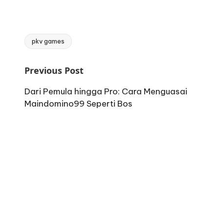
pkv games
Tags:
Post
Previous Post
navigation
Dari Pemula hingga Pro: Cara Menguasai
Maindomino99 Seperti Bos