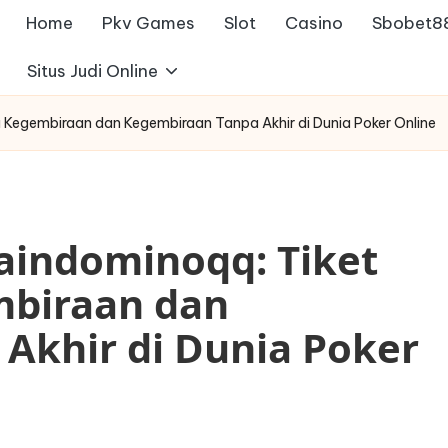
Home
Pkv Games
Slot
Casino
Sbobet8
Situs Judi Online
Kegembiraan dan Kegembiraan Tanpa Akhir di Dunia Poker Online
aindominoqq: Tiket
biraan dan
Akhir di Dunia Poker