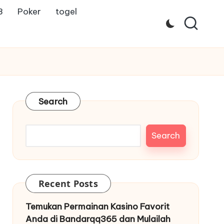
8
Poker
togel
Search
Search
Recent Posts
Temukan Permainan Kasino Favorit
Anda di Bandarqq365 dan Mulailah