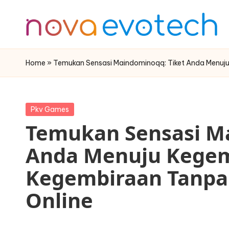
Skip
to
content
Home
»
Temukan Sensasi Maindominoqq: Tiket Anda Menuju 
Posted
Pkv Games
in
Temukan Sensasi M
Anda Menuju Kegem
Kegembiraan Tanpa 
Online