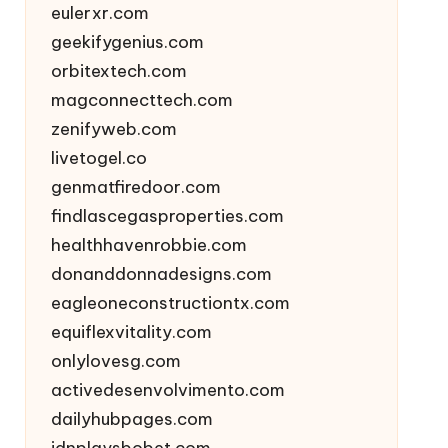
eulerxr.com
geekifygenius.com
orbitextech.com
magconnecttech.com
zenifyweb.com
livetogel.co
genmatfiredoor.com
findlascegasproperties.com
healthhavenrobbie.com
donanddonnadesigns.com
eagleoneconstructiontx.com
equiflexvitality.com
onlylovesg.com
activedesenvolvimento.com
dailyhubpages.com
idnplaysbobet.com