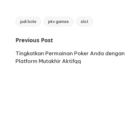
judi bola
pkv games
slot
Tags:
Post
Previous Post
navigation
Tingkatkan Permainan Poker Anda dengan
Platform Mutakhir Aktifqq