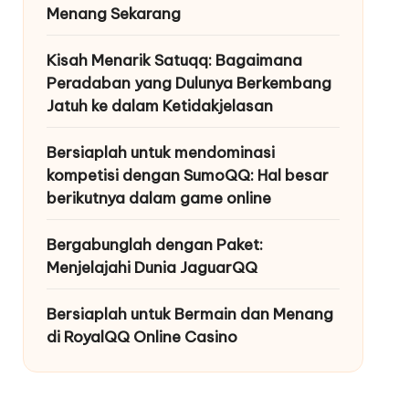
Menang Sekarang
Kisah Menarik Satuqq: Bagaimana
Peradaban yang Dulunya Berkembang
Jatuh ke dalam Ketidakjelasan
Bersiaplah untuk mendominasi
kompetisi dengan SumoQQ: Hal besar
berikutnya dalam game online
Bergabunglah dengan Paket:
Menjelajahi Dunia JaguarQQ
Bersiaplah untuk Bermain dan Menang
di RoyalQQ Online Casino