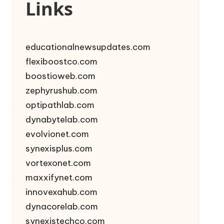
Links
educationalnewsupdates.com
flexiboostco.com
boostioweb.com
zephyrushub.com
optipathlab.com
dynabytelab.com
evolvionet.com
synexisplus.com
vortexonet.com
maxxifynet.com
innovexahub.com
dynacorelab.com
synexistechco.com