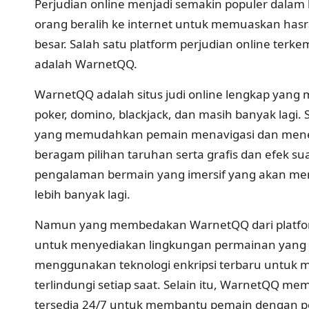
Perjudian online menjadi semakin populer dalam
orang beralih ke internet untuk memuaskan ha
besar. Salah satu platform perjudian online terk
adalah WarnetQQ.
WarnetQQ adalah situs judi online lengkap ya
poker, domino, blackjack, dan masih banyak lag
yang memudahkan pemain menavigasi dan mene
beragam pilihan taruhan serta grafis dan efek s
pengalaman bermain yang imersif yang akan m
lebih banyak lagi.
Namun yang membedakan WarnetQQ dari platform
untuk menyediakan lingkungan permainan yang am
menggunakan teknologi enkripsi terbaru untuk m
terlindungi setiap saat. Selain itu, WarnetQQ me
tersedia 24/7 untuk membantu pemain dengan p