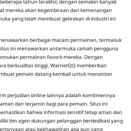
 beberapa tahun terakhir, dengan semakin banyak
srat mereka akan kegembiraan dan kemenangan
emuka yang telah membuat gebrakan di industri ini
ng menawarkan berbagai macam permainan, termasuk
i. Situs ini menawarkan antarmuka ramah pengguna
mukan permainan favorit mereka. Dengan
uara berkualitas tinggi, WarnetQQ memberikan
embuat pemain datang kembali untuk menonton
 perjudian online lainnya adalah komitmennya
an dan terjamin bagi para pemain. Situs ini
emastikan bahwa informasi sensitif tetap aman dan
miliki tim agen dukungan pelanggan berdedikasi yang
ertanyaan atau kekhawatiran apa pun yang