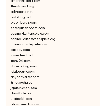
amarinhillcrest.com
the-tourist.org
advogato.net
isafebag.net
bloombergz.com
enterpriseboosts.com
casino-kartenspiele.com
casino-automatenspiele.org
casino-tischspiele.com
otbody.com
jamestrust.net
trenz24.com
skipworking.com
loizbeauty.com
anyconverter.com
timespedia.com
jejakkrismon.com
diemthole.biz
ufabetkk.com
allquickmedia.com