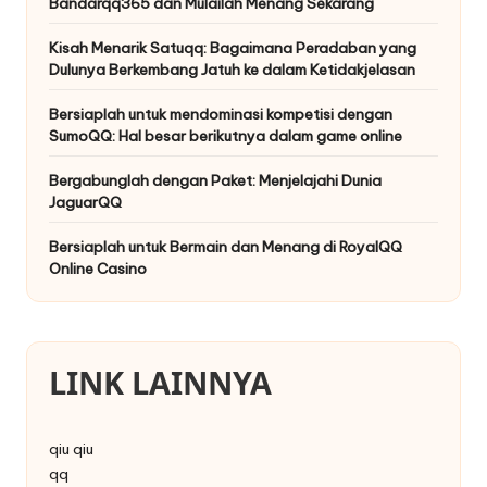
Bandarqq365 dan Mulailah Menang Sekarang
Kisah Menarik Satuqq: Bagaimana Peradaban yang
Dulunya Berkembang Jatuh ke dalam Ketidakjelasan
Bersiaplah untuk mendominasi kompetisi dengan
SumoQQ: Hal besar berikutnya dalam game online
Bergabunglah dengan Paket: Menjelajahi Dunia
JaguarQQ
Bersiaplah untuk Bermain dan Menang di RoyalQQ
Online Casino
LINK LAINNYA
qiu qiu
qq