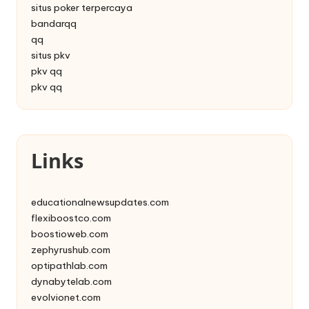
situs poker terpercaya
bandarqq
qq
situs pkv
pkv qq
pkv qq
Links
educationalnewsupdates.com
flexiboostco.com
boostioweb.com
zephyrushub.com
optipathlab.com
dynabytelab.com
evolvionet.com