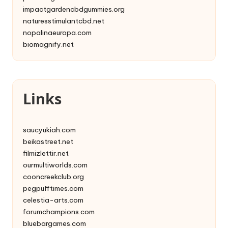
impactgardencbdgummies.org
naturesstimulantcbd.net
nopalinaeuropa.com
biomagnify.net
Links
saucyukiah.com
beikastreet.net
filmizlettir.net
ourmultiworlds.com
cooncreekclub.org
pegpufftimes.com
celestia-arts.com
forumchampions.com
bluebargames.com