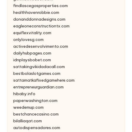
findlascegasproperties.com
healthhavenrobbie.com
donanddonnadesigns.com
eagleoneconstructiontx.com
equiflexvitality.com
onlylovesg.com
activedesenvolvimento.com
dailyhubpages.com
idnplaysbobet.com
sattakingvikidadacall.com
bestbolaslotgames.com
sattamatkafixedgamehere.com
entrepreneurguardian.com
hibaby.info
paperwashington.com
weedemup.com
bestchancecasino.com
bilalliaqat.com
autodispensadores.com