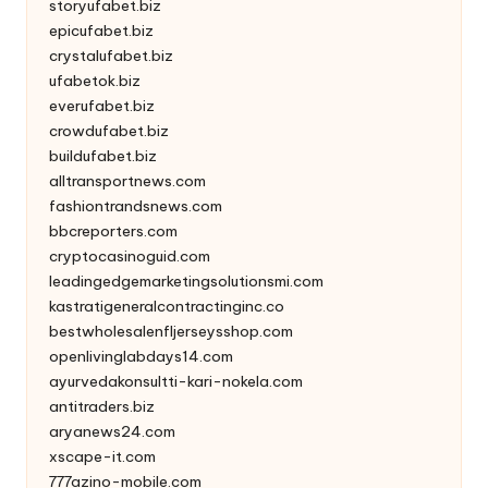
storyufabet.biz
epicufabet.biz
crystalufabet.biz
ufabetok.biz
everufabet.biz
crowdufabet.biz
buildufabet.biz
alltransportnews.com
fashiontrandsnews.com
bbcreporters.com
cryptocasinoguid.com
leadingedgemarketingsolutionsmi.com
kastratigeneralcontractinginc.co
bestwholesalenfljerseysshop.com
openlivinglabdays14.com
ayurvedakonsultti-kari-nokela.com
antitraders.biz
aryanews24.com
xscape-it.com
777azino-mobile.com