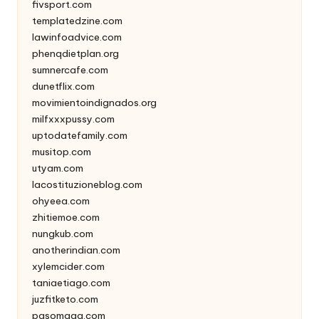
fivsport.com
templatedzine.com
lawinfoadvice.com
phenqdietplan.org
sumnercafe.com
dunetflix.com
movimientoindignados.org
milfxxxpussy.com
uptodatefamily.com
musitop.com
utyam.com
lacostituzioneblog.com
ohyeea.com
zhitiemoe.com
nungkub.com
anotherindian.com
xylemcider.com
taniaetiago.com
juzfitketo.com
pasomaga.com