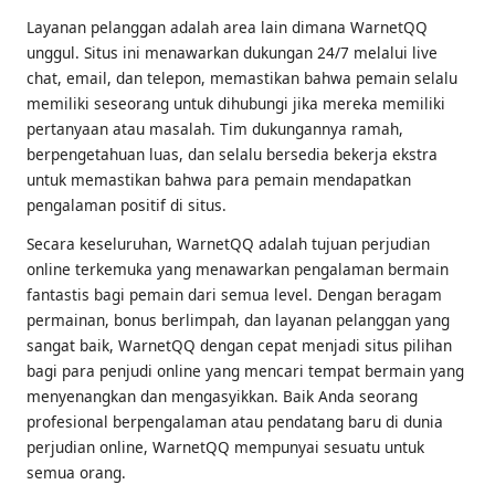
Layanan pelanggan adalah area lain dimana WarnetQQ
unggul. Situs ini menawarkan dukungan 24/7 melalui live
chat, email, dan telepon, memastikan bahwa pemain selalu
memiliki seseorang untuk dihubungi jika mereka memiliki
pertanyaan atau masalah. Tim dukungannya ramah,
berpengetahuan luas, dan selalu bersedia bekerja ekstra
untuk memastikan bahwa para pemain mendapatkan
pengalaman positif di situs.
Secara keseluruhan, WarnetQQ adalah tujuan perjudian
online terkemuka yang menawarkan pengalaman bermain
fantastis bagi pemain dari semua level. Dengan beragam
permainan, bonus berlimpah, dan layanan pelanggan yang
sangat baik, WarnetQQ dengan cepat menjadi situs pilihan
bagi para penjudi online yang mencari tempat bermain yang
menyenangkan dan mengasyikkan. Baik Anda seorang
profesional berpengalaman atau pendatang baru di dunia
perjudian online, WarnetQQ mempunyai sesuatu untuk
semua orang.