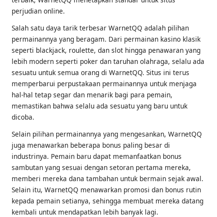
perjudian online.
Salah satu daya tarik terbesar WarnetQQ adalah pilihan
permainannya yang beragam. Dari permainan kasino klasik
seperti blackjack, roulette, dan slot hingga penawaran yang
lebih modern seperti poker dan taruhan olahraga, selalu ada
sesuatu untuk semua orang di WarnetQQ. Situs ini terus
memperbarui perpustakaan permainannya untuk menjaga
hal-hal tetap segar dan menarik bagi para pemain,
memastikan bahwa selalu ada sesuatu yang baru untuk
dicoba.
Selain pilihan permainannya yang mengesankan, WarnetQQ
juga menawarkan beberapa bonus paling besar di
industrinya. Pemain baru dapat memanfaatkan bonus
sambutan yang sesuai dengan setoran pertama mereka,
memberi mereka dana tambahan untuk bermain sejak awal.
Selain itu, WarnetQQ menawarkan promosi dan bonus rutin
kepada pemain setianya, sehingga membuat mereka datang
kembali untuk mendapatkan lebih banyak lagi.