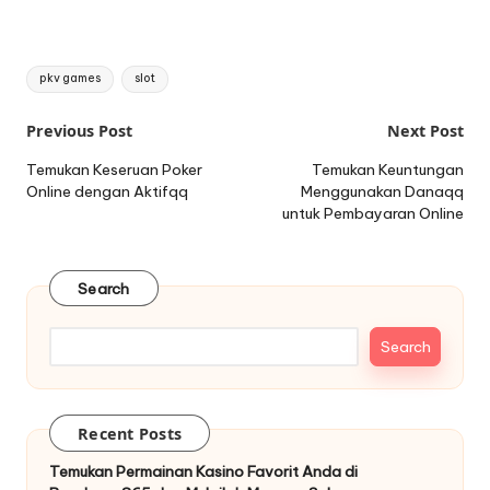
Tags:
pkv games
slot
Post
Previous Post
Next Post
navigation
Temukan Keseruan Poker
Temukan Keuntungan
Online dengan Aktifqq
Menggunakan Danaqq
untuk Pembayaran Online
Search
Search
Recent Posts
Temukan Permainan Kasino Favorit Anda di