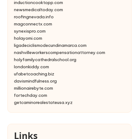
inductioncooktopp.com
newsmedicaltoday.com
roofingnevada.info
magconnectx.com
synexispro.com
holayomi.com
ligadeciclismodecundinamarca.com
nashvilleworkerscompensationattorney.com
holyfamilycathedralschool.org
londonkiddy.com
ufabetcoaching.biz
davismindfulness.org
millionairebyte.com
fortechday.com
getcaminorealestateusa.xyz
Links