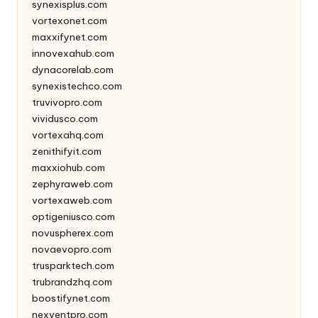
synexisplus.com
vortexonet.com
maxxifynet.com
innovexahub.com
dynacorelab.com
synexistechco.com
truvivopro.com
vividusco.com
vortexahq.com
zenithifyit.com
maxxiohub.com
zephyraweb.com
vortexaweb.com
optigeniusco.com
novuspherex.com
novaevopro.com
trusparktech.com
trubrandzhq.com
boostifynet.com
nexventpro.com