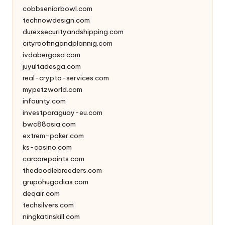
cobbseniorbowl.com
technowdesign.com
durexsecurityandshipping.com
cityroofingandplannig.com
ivdabergasa.com
juyultadesga.com
real-crypto-services.com
mypetzworld.com
infounty.com
investparaguay-eu.com
bwc88asia.com
extrem-poker.com
ks-casino.com
carcarepoints.com
thedoodlebreeders.com
grupohugodias.com
deqair.com
techsilvers.com
ningkatinskill.com