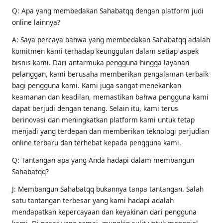
Q: Apa yang membedakan Sahabatqq dengan platform judi
online lainnya?
A: Saya percaya bahwa yang membedakan Sahabatqq adalah
komitmen kami terhadap keunggulan dalam setiap aspek
bisnis kami. Dari antarmuka pengguna hingga layanan
pelanggan, kami berusaha memberikan pengalaman terbaik
bagi pengguna kami. Kami juga sangat menekankan
keamanan dan keadilan, memastikan bahwa pengguna kami
dapat berjudi dengan tenang. Selain itu, kami terus
berinovasi dan meningkatkan platform kami untuk tetap
menjadi yang terdepan dan memberikan teknologi perjudian
online terbaru dan terhebat kepada pengguna kami.
Q: Tantangan apa yang Anda hadapi dalam membangun
Sahabatqq?
J: Membangun Sahabatqq bukannya tanpa tantangan. Salah
satu tantangan terbesar yang kami hadapi adalah
mendapatkan kepercayaan dan keyakinan dari pengguna