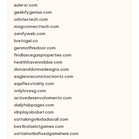
eulerxr.com
geekifygenius.com
orbitextech.com
magconnecttech.com
zenifyweb.com
livetogel.co
genmatfiredoor.com
findlascegasproperties.com
healthhavenrobbie.com
donanddonnadesigns.com
eagleoneconstructiontx.com
equiflexvitality.com
onlylovesg.com
activedesenvolvimento.com
dailyhubpages.com
idnplaysbobet.com
sattakingvikidadacall.com
bestbolaslotgames.com
sattamatkafixedgamehere.com