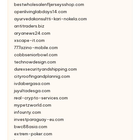
bestwholesalenfljerseysshop.com
openlivinglabdays14.com
ayurvedakonsultti-kari-nokela.com
antitraders.biz
aryanews24.com
xscape-it.com
777azino-mobile.com
cobbseniorbowl.com
technowdesign.com
durexsecurityandshipping.com
cityroofingandplannig.com
ivdabergasa.com
juyultadesga.com
real-crypto-services.com
mypetzworld.com
infounty.com
investparaguay-eu.com
bwc88asia.com
extrem-poker.com