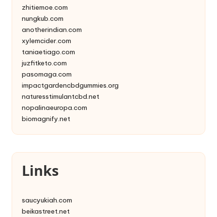
zhitiemoe.com
nungkub.com
anotherindian.com
xylemcider.com
taniaetiago.com
juzfitketo.com
pasomaga.com
impactgardencbdgummies.org
naturesstimulantcbd.net
nopalinaeuropa.com
biomagnify.net
Links
saucyukiah.com
beikastreet.net