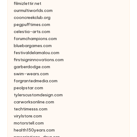
filmizlettir.net
ourmultiworlds.com
cooncreekclub.org
pegpufftimes.com
celestia-arts.com
forumchampions.com
bluebargames.com
festivaldelamalou.com
firstsigninnovations.com
garberdodge.com
swim-wears.com
forgrantedmedia.com
peolpstar.com
tylerscustomdesign.com
carworksonline.com
techtimesss.com
virylstore.com
motorstell.com
health150years.com
prescriptions-drug.org