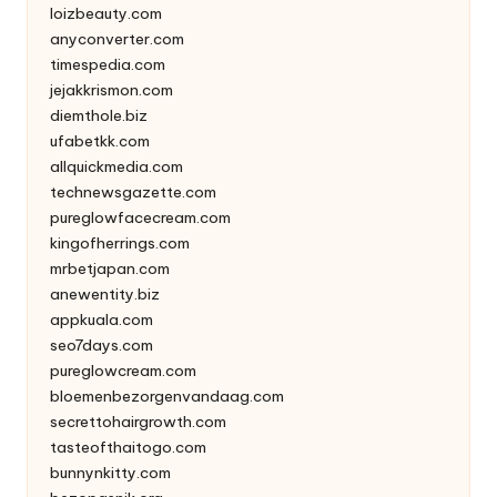
loizbeauty.com
anyconverter.com
timespedia.com
jejakkrismon.com
diemthole.biz
ufabetkk.com
allquickmedia.com
technewsgazette.com
pureglowfacecream.com
kingofherrings.com
mrbetjapan.com
anewentity.biz
appkuala.com
seo7days.com
pureglowcream.com
bloemenbezorgenvandaag.com
secrettohairgrowth.com
tasteofthaitogo.com
bunnynkitty.com