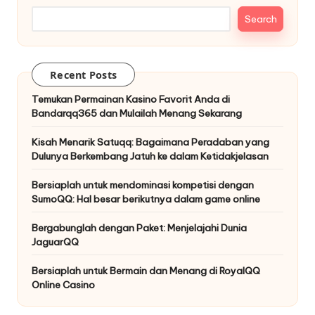
Search
Recent Posts
Temukan Permainan Kasino Favorit Anda di
Bandarqq365 dan Mulailah Menang Sekarang
Kisah Menarik Satuqq: Bagaimana Peradaban yang
Dulunya Berkembang Jatuh ke dalam Ketidakjelasan
Bersiaplah untuk mendominasi kompetisi dengan
SumoQQ: Hal besar berikutnya dalam game online
Bergabunglah dengan Paket: Menjelajahi Dunia
JaguarQQ
Bersiaplah untuk Bermain dan Menang di RoyalQQ
Online Casino