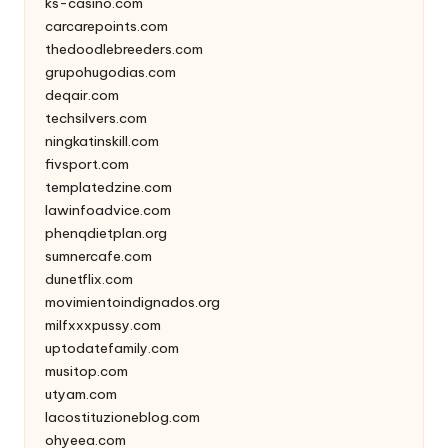
ks-casino.com
carcarepoints.com
thedoodlebreeders.com
grupohugodias.com
deqair.com
techsilvers.com
ningkatinskill.com
fivsport.com
templatedzine.com
lawinfoadvice.com
phenqdietplan.org
sumnercafe.com
dunetflix.com
movimientoindignados.org
milfxxxpussy.com
uptodatefamily.com
musitop.com
utyam.com
lacostituzioneblog.com
ohyeea.com