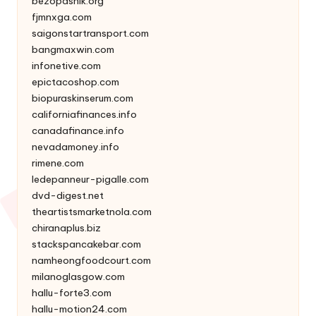
bezopasnik.org
fjmnxga.com
saigonstartransport.com
bangmaxwin.com
infonetive.com
epictacoshop.com
biopuraskinserum.com
californiafinances.info
canadafinance.info
nevadamoney.info
rimene.com
ledepanneur-pigalle.com
dvd-digest.net
theartistsmarketnola.com
chiranaplus.biz
stackspancakebar.com
namheongfoodcourt.com
milanoglasgow.com
hallu-forte3.com
hallu-motion24.com