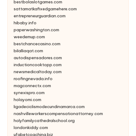
bestbolaslotgames.com
sattamatkafixedgamehere.com
entrepreneurguardian.com
hibaby.info
paperwashington.com
weedemup.com
bestchancecasino.com
bilalliaqat.com
autodispensadores.com
inductioncooktopp.com
newsmedicaltoday.com
roofingnevada.info
magconnectx.com
synexispro.com
holayomi.com
ligadeciclismodecundinamarca.com
nashvilleworkerscompensationattorney.com
holyfamilycathedralschool.org
londonkiddy.com
ufabetcoaching.biz