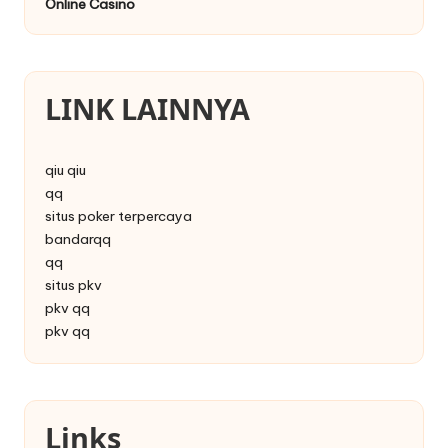
Online Casino
LINK LAINNYA
qiu qiu
qq
situs poker terpercaya
bandarqq
qq
situs pkv
pkv qq
pkv qq
Links