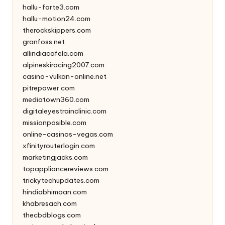
hallu-forte3.com
hallu-motion24.com
therockskippers.com
granfoss.net
allindiacafela.com
alpineskiracing2007.com
casino-vulkan-online.net
pitrepower.com
mediatown360.com
digitaleyestrainclinic.com
missionposible.com
online-casinos-vegas.com
xfinityrouterlogin.com
marketingjacks.com
topappliancereviews.com
trickytechupdates.com
hindiabhimaan.com
khabresach.com
thecbdblogs.com