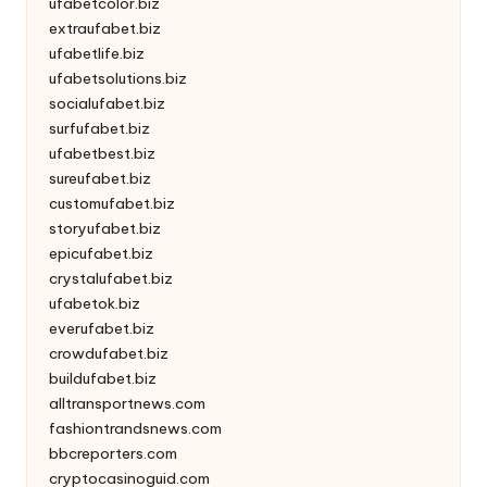
ufabetcolor.biz
extraufabet.biz
ufabetlife.biz
ufabetsolutions.biz
socialufabet.biz
surfufabet.biz
ufabetbest.biz
sureufabet.biz
customufabet.biz
storyufabet.biz
epicufabet.biz
crystalufabet.biz
ufabetok.biz
everufabet.biz
crowdufabet.biz
buildufabet.biz
alltransportnews.com
fashiontrandsnews.com
bbcreporters.com
cryptocasinoguid.com