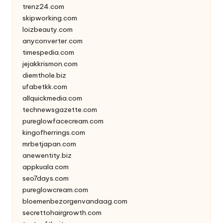
trenz24.com
skipworking.com
loizbeauty.com
anyconverter.com
timespedia.com
jejakkrismon.com
diemthole.biz
ufabetkk.com
allquickmedia.com
technewsgazette.com
pureglowfacecream.com
kingofherrings.com
mrbetjapan.com
anewentity.biz
appkuala.com
seo7days.com
pureglowcream.com
bloemenbezorgenvandaag.com
secrettohairgrowth.com