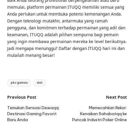
Baik Anda seorang profesional berpengalaman atau baru
memulai, platform permainan ITUQQ memiliki semua yang
Anda perlukan untuk membuka potensi kemenangan Anda.
Dengan teknologi mutakhir, antarmuka yang ramah
pengguna, dan komitmen terhadap permainan yang adil dan
keamanan, ITUQQ adalah pilihan sempurna bagi pemain
yang ingin membawa permainan mereka ke level berikutnya.
Jadi mengapa menunggu? Daftar dengan ITUQQ hari ini dan
mulailah menang besar!
Tags:
pkv games
slot
Post
Previous Post
Next Post
navigation
Temukan Sensasi Dewaqq:
Memecahkan Rekor:
Destinasi Gaming Favorit
Kenaikan Sahabatqq ke
Baru Anda
Puncak Industri Poker Online