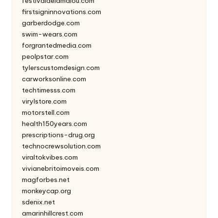
festivaldelamalou.com
firstsigninnovations.com
garberdodge.com
swim-wears.com
forgrantedmedia.com
peolpstar.com
tylerscustomdesign.com
carworksonline.com
techtimesss.com
virylstore.com
motorstell.com
health150years.com
prescriptions-drug.org
technocrewsolution.com
viraltokvibes.com
vivianebritoimoveis.com
magforbes.net
monkeycap.org
sdenix.net
amarinhillcrest.com