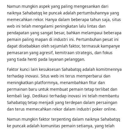
Namun mungkin aspek yang paling mengesankan dari
naiknya Sahabatqq ke puncak adalah pertumbuhannya yang
memecahkan rekor. Hanya dalam beberapa tahun saja, situs
web ini telah mengalami peningkatan lalu lintas dan
pendapatan yang sangat besar, bahkan melampaui beberapa
pemain paling mapan di industri ini. Pertumbuhan pesat ini
dapat disebabkan oleh sejumlah faktor, termasuk kampanye
pemasaran yang agresif, kemitraan strategis, dan fokus
yang tiada henti pada layanan pelanggan.
Faktor kunci lain kesuksesan Sahabatqq adalah komitmennya
terhadap inovasi. Situs web ini terus memperbarui dan
meningkatkan platformnya, menambahkan fitur dan
permainan baru untuk membuat pemain tetap terlibat dan
kembali lagi. Dedikasi terhadap inovasi ini telah membantu
Sahabatqq tetap menjadi yang terdepan dalam persaingan
dan terus memecahkan rekor dalam industri poker online.
Namun mungkin faktor terpenting dalam naiknya Sahabatqq
ke puncak adalah komunitas pemain setianya, yang telah