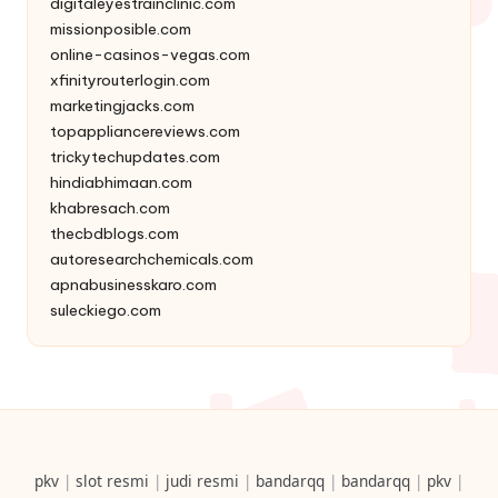
digitaleyestrainclinic.com
missionposible.com
online-casinos-vegas.com
xfinityrouterlogin.com
marketingjacks.com
topappliancereviews.com
trickytechupdates.com
hindiabhimaan.com
khabresach.com
thecbdblogs.com
autoresearchchemicals.com
apnabusinesskaro.com
suleckiego.com
pkv
|
slot resmi
|
judi resmi
|
bandarqq
|
bandarqq
|
pkv
|