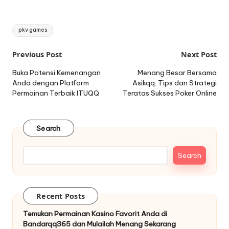
Tags:
pkv games
Post
Previous Post
Next Post
navigation
Buka Potensi Kemenangan
Menang Besar Bersama
Anda dengan Platform
Asikqq: Tips dan Strategi
Permainan Terbaik ITUQQ
Teratas Sukses Poker Online
Search
Search
Recent Posts
Temukan Permainan Kasino Favorit Anda di
Bandarqq365 dan Mulailah Menang Sekarang