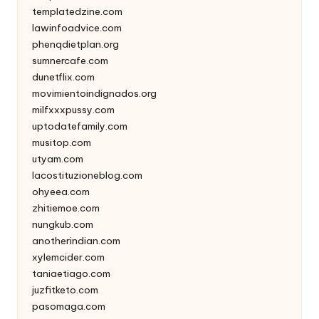
templatedzine.com
lawinfoadvice.com
phenqdietplan.org
sumnercafe.com
dunetflix.com
movimientoindignados.org
milfxxxpussy.com
uptodatefamily.com
musitop.com
utyam.com
lacostituzioneblog.com
ohyeea.com
zhitiemoe.com
nungkub.com
anotherindian.com
xylemcider.com
taniaetiago.com
juzfitketo.com
pasomaga.com