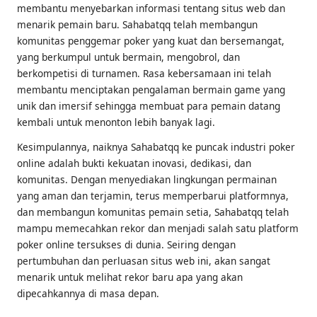
membantu menyebarkan informasi tentang situs web dan
menarik pemain baru. Sahabatqq telah membangun
komunitas penggemar poker yang kuat dan bersemangat,
yang berkumpul untuk bermain, mengobrol, dan
berkompetisi di turnamen. Rasa kebersamaan ini telah
membantu menciptakan pengalaman bermain game yang
unik dan imersif sehingga membuat para pemain datang
kembali untuk menonton lebih banyak lagi.
Kesimpulannya, naiknya Sahabatqq ke puncak industri poker
online adalah bukti kekuatan inovasi, dedikasi, dan
komunitas. Dengan menyediakan lingkungan permainan
yang aman dan terjamin, terus memperbarui platformnya,
dan membangun komunitas pemain setia, Sahabatqq telah
mampu memecahkan rekor dan menjadi salah satu platform
poker online tersukses di dunia. Seiring dengan
pertumbuhan dan perluasan situs web ini, akan sangat
menarik untuk melihat rekor baru apa yang akan
dipecahkannya di masa depan.