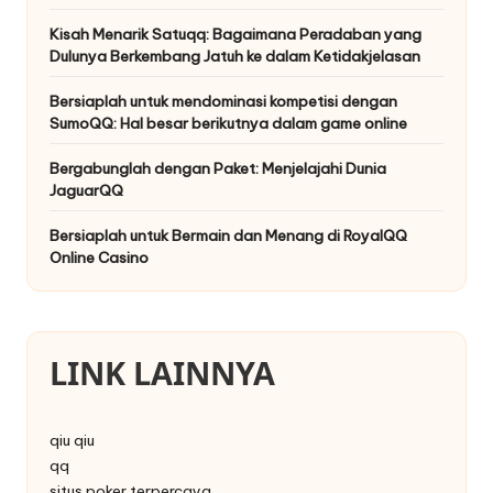
Kisah Menarik Satuqq: Bagaimana Peradaban yang
Dulunya Berkembang Jatuh ke dalam Ketidakjelasan
Bersiaplah untuk mendominasi kompetisi dengan
SumoQQ: Hal besar berikutnya dalam game online
Bergabunglah dengan Paket: Menjelajahi Dunia
JaguarQQ
Bersiaplah untuk Bermain dan Menang di RoyalQQ
Online Casino
LINK LAINNYA
qiu qiu
qq
situs poker terpercaya