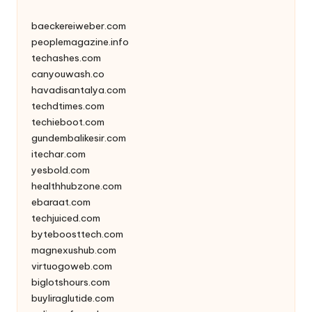
baeckereiweber.com
peoplemagazine.info
techashes.com
canyouwash.co
havadisantalya.com
techdtimes.com
techieboot.com
gundembalikesir.com
itechar.com
yesbold.com
healthhubzone.com
ebaraat.com
techjuiced.com
byteboosttech.com
magnexushub.com
virtuogoweb.com
biglotshours.com
buyliraglutide.com