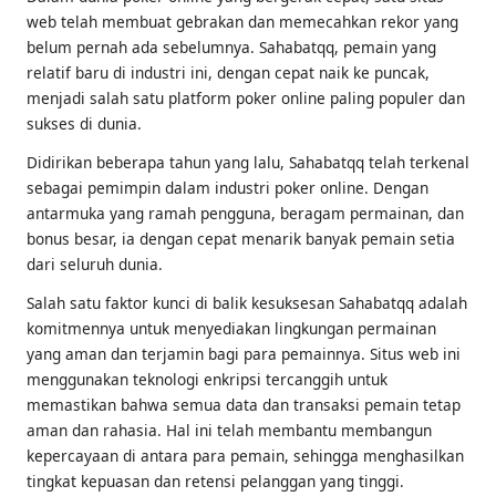
web telah membuat gebrakan dan memecahkan rekor yang
belum pernah ada sebelumnya. Sahabatqq, pemain yang
relatif baru di industri ini, dengan cepat naik ke puncak,
menjadi salah satu platform poker online paling populer dan
sukses di dunia.
Didirikan beberapa tahun yang lalu, Sahabatqq telah terkenal
sebagai pemimpin dalam industri poker online. Dengan
antarmuka yang ramah pengguna, beragam permainan, dan
bonus besar, ia dengan cepat menarik banyak pemain setia
dari seluruh dunia.
Salah satu faktor kunci di balik kesuksesan Sahabatqq adalah
komitmennya untuk menyediakan lingkungan permainan
yang aman dan terjamin bagi para pemainnya. Situs web ini
menggunakan teknologi enkripsi tercanggih untuk
memastikan bahwa semua data dan transaksi pemain tetap
aman dan rahasia. Hal ini telah membantu membangun
kepercayaan di antara para pemain, sehingga menghasilkan
tingkat kepuasan dan retensi pelanggan yang tinggi.