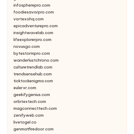
infospherepro.com
foodiesavorpro.com
vortexohq.com
epicadventurepro.com
insightwavelab.com
lifeexplorerpro.com
novusgo.com
bytestormpro.com
wanderlustchrono.com
culturetrendlab.com
trendsensehub.com
ticktockenigma.com
eulerxr.com
geekifygenius.com
orbitextech.com
magconnecttech.com
zenifyweb.com
livetogel.co
genmatfiredoor.com