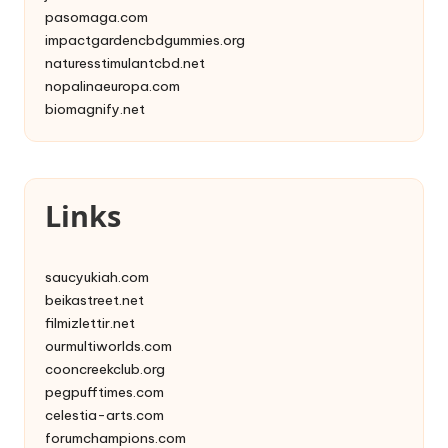
pasomaga.com
impactgardencbdgummies.org
naturesstimulantcbd.net
nopalinaeuropa.com
biomagnify.net
Links
saucyukiah.com
beikastreet.net
filmizlettir.net
ourmultiworlds.com
cooncreekclub.org
pegpufftimes.com
celestia-arts.com
forumchampions.com