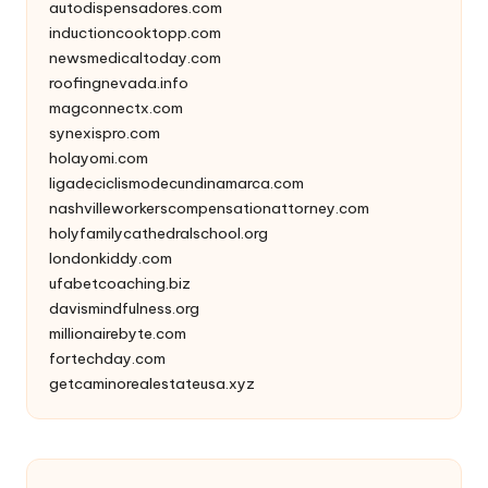
autodispensadores.com
inductioncooktopp.com
newsmedicaltoday.com
roofingnevada.info
magconnectx.com
synexispro.com
holayomi.com
ligadeciclismodecundinamarca.com
nashvilleworkerscompensationattorney.com
holyfamilycathedralschool.org
londonkiddy.com
ufabetcoaching.biz
davismindfulness.org
millionairebyte.com
fortechday.com
getcaminorealestateusa.xyz