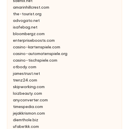
sdenix.net
amarinhillcrest.com
the-tourist.org
advogato.net
isafebag.net
bloombergz.com
enterpriseboosts.com
casino-kartenspiele.com
casino-automatenspiele.org
casino-tischspiele.com
otbody.com
jamestrust.net
trenz24.com
skipworking.com
loizbeauty.com
anyconverter.com
timespedia.com
jejakkrismon.com
diemthole.biz
ufabetkk.com