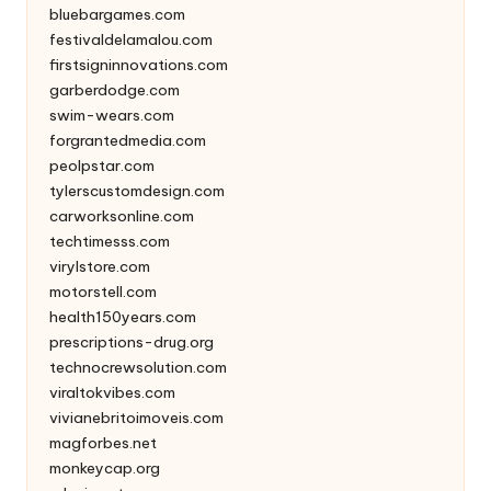
bluebargames.com
festivaldelamalou.com
firstsigninnovations.com
garberdodge.com
swim-wears.com
forgrantedmedia.com
peolpstar.com
tylerscustomdesign.com
carworksonline.com
techtimesss.com
virylstore.com
motorstell.com
health150years.com
prescriptions-drug.org
technocrewsolution.com
viraltokvibes.com
vivianebritoimoveis.com
magforbes.net
monkeycap.org