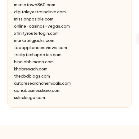
mediatown360.com
digitaleyestrainclinic.com
missionposible.com
online-casinos-vegas.com
xfinityrouterlogin.com
marketingjacks.com
topappliancereviews.com
trickytechupdates.com
hindiabhimaan.com
khabresach.com
thecbdblogs.com
autoresearchchemicals.com
apnabusinesskaro.com
suleckiego.com