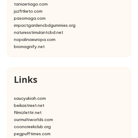
taniaetiago.com
juzfitketo.com
pasomaga.com
impactgardencbdgummies.org
naturesstimulantcbd.net
nopalinaeuropa.com
biomagnify.net
Links
saucyukiah.com
beikastreet.net
filmizlettir.net
ourmultiworlds.com
cooncreekclub.org
pegpufftimes.com