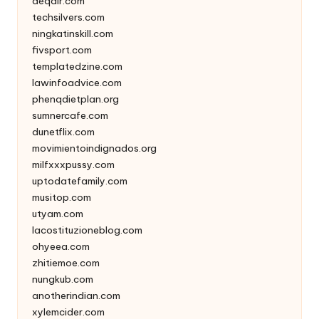
deqair.com
techsilvers.com
ningkatinskill.com
fivsport.com
templatedzine.com
lawinfoadvice.com
phenqdietplan.org
sumnercafe.com
dunetflix.com
movimientoindignados.org
milfxxxpussy.com
uptodatefamily.com
musitop.com
utyam.com
lacostituzioneblog.com
ohyeea.com
zhitiemoe.com
nungkub.com
anotherindian.com
xylemcider.com