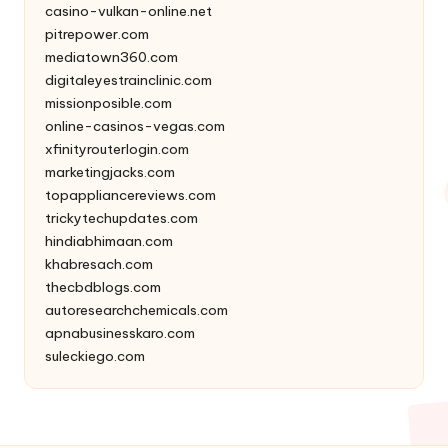
casino-vulkan-online.net
pitrepower.com
mediatown360.com
digitaleyestrainclinic.com
missionposible.com
online-casinos-vegas.com
xfinityrouterlogin.com
marketingjacks.com
topappliancereviews.com
trickytechupdates.com
hindiabhimaan.com
khabresach.com
thecbdblogs.com
autoresearchchemicals.com
apnabusinesskaro.com
suleckiego.com