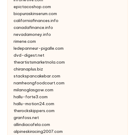
epictacoshop.com
biopuraskinserum.com
californiafinances.info
canadafinance.info
nevadamoney.info
rimene.com
ledepanneur-pigalle.com
dvd-digest.net
theartistsmarketnola.com
chiranaplus.biz
stackspancakebar.com
namheongfoodcourt.com
milanoglasgow.com
hallu-forte3.com
hallu-motion24.com
therockskippers.com
granfoss.net
allindiacafela.com
alpineskiracing2007.com