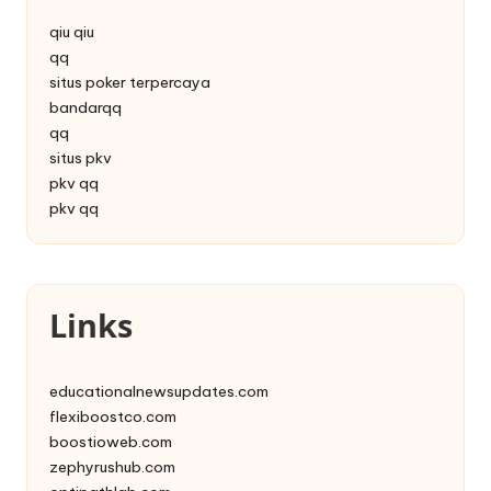
qiu qiu
qq
situs poker terpercaya
bandarqq
qq
situs pkv
pkv qq
pkv qq
Links
educationalnewsupdates.com
flexiboostco.com
boostioweb.com
zephyrushub.com