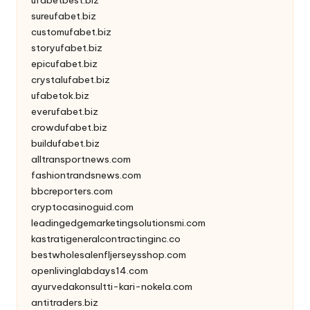
ufabetbest.biz
sureufabet.biz
customufabet.biz
storyufabet.biz
epicufabet.biz
crystalufabet.biz
ufabetok.biz
everufabet.biz
crowdufabet.biz
buildufabet.biz
alltransportnews.com
fashiontrandsnews.com
bbcreporters.com
cryptocasinoguid.com
leadingedgemarketingsolutionsmi.com
kastratigeneralcontractinginc.co
bestwholesalenfljerseysshop.com
openlivinglabdays14.com
ayurvedakonsultti-kari-nokela.com
antitraders.biz