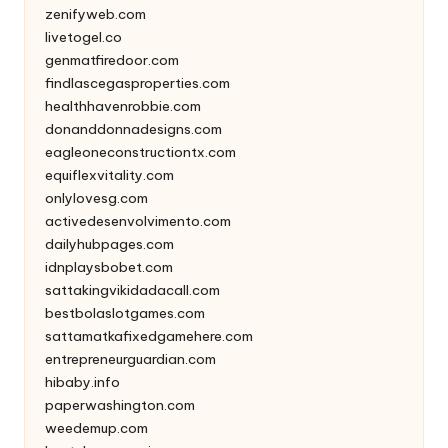
zenifyweb.com
livetogel.co
genmatfiredoor.com
findlascegasproperties.com
healthhavenrobbie.com
donanddonnadesigns.com
eagleoneconstructiontx.com
equiflexvitality.com
onlylovesg.com
activedesenvolvimento.com
dailyhubpages.com
idnplaysbobet.com
sattakingvikidadacall.com
bestbolaslotgames.com
sattamatkafixedgamehere.com
entrepreneurguardian.com
hibaby.info
paperwashington.com
weedemup.com