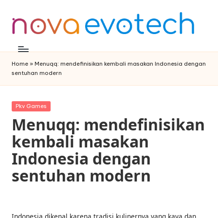
Skip
to
content
Home
»
Menuqq: mendefinisikan kembali masakan Indonesia dengan
sentuhan modern
Posted
Pkv Games
in
Menuqq: mendefinisikan
kembali masakan
Indonesia dengan
sentuhan modern
Indonesia dikenal karena tradisi kulinernya yang kaya dan