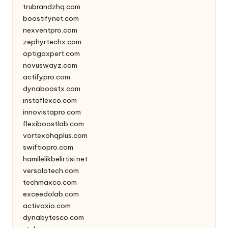
trubrandzhq.com
boostifynet.com
nexventpro.com
zephyrtechx.com
optigoxpert.com
novuswayz.com
actifypro.com
dynaboostx.com
instaflexco.com
innovistapro.com
flexiboostlab.com
vortexohqplus.com
swiftiopro.com
hamilelikbelirtisi.net
versalotech.com
techmaxco.com
exceedolab.com
activaxio.com
dynabytesco.com