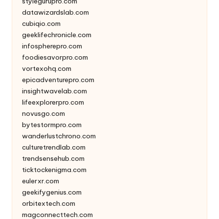
stylegurupro.com
datawizardslab.com
cubiqio.com
geeklifechronicle.com
infospherepro.com
foodiesavorpro.com
vortexohq.com
epicadventurepro.com
insightwavelab.com
lifeexplorerpro.com
novusgo.com
bytestormpro.com
wanderlustchrono.com
culturetrendlab.com
trendsensehub.com
ticktockenigma.com
eulerxr.com
geekifygenius.com
orbitextech.com
magconnecttech.com