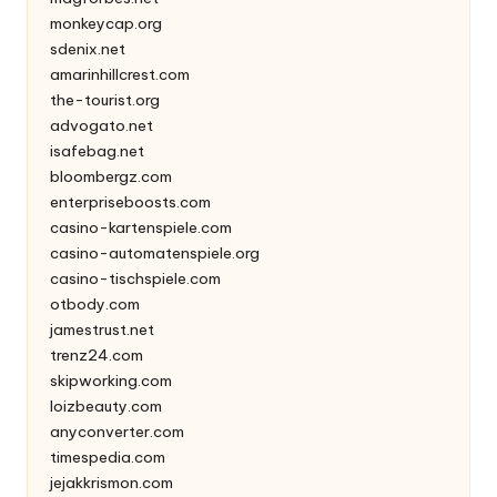
monkeycap.org
sdenix.net
amarinhillcrest.com
the-tourist.org
advogato.net
isafebag.net
bloombergz.com
enterpriseboosts.com
casino-kartenspiele.com
casino-automatenspiele.org
casino-tischspiele.com
otbody.com
jamestrust.net
trenz24.com
skipworking.com
loizbeauty.com
anyconverter.com
timespedia.com
jejakkrismon.com