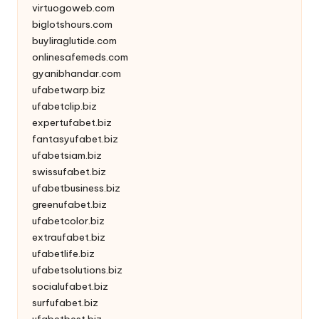
virtuogoweb.com
biglotshours.com
buyliraglutide.com
onlinesafemeds.com
gyanibhandar.com
ufabetwarp.biz
ufabetclip.biz
expertufabet.biz
fantasyufabet.biz
ufabetsiam.biz
swissufabet.biz
ufabetbusiness.biz
greenufabet.biz
ufabetcolor.biz
extraufabet.biz
ufabetlife.biz
ufabetsolutions.biz
socialufabet.biz
surfufabet.biz