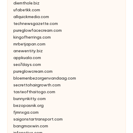
diemthole.biz
ufabetkk.com
allquickmedia.com
technewsgazette.com
pureglowfacecream.com
kingofherrings.com
mrbetjapan.com
anewentity.biz
appkuala.com
seo7days.com
pureglowcream.com
bloemenbezorgenvandaag.com
secrettohairgrowth.com
tasteofthaitogo.com
bunnynkitty.com
bezopasnik.org
fjmnxga.com
saigonstartransport.com
bangmaxwin.com
infonetive.com