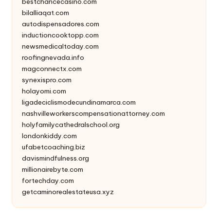
bestchancecasino.com
bilalliaqat.com
autodispensadores.com
inductioncooktopp.com
newsmedicaltoday.com
roofingnevada.info
magconnectx.com
synexispro.com
holayomi.com
ligadeciclismodecundinamarca.com
nashvilleworkerscompensationattorney.com
holyfamilycathedralschool.org
londonkiddy.com
ufabetcoaching.biz
davismindfulness.org
millionairebyte.com
fortechday.com
getcaminorealestateusa.xyz