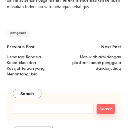
dan lihat sendiri bagaimana mereka mendefinisikan kembali
masakan Indonesia satu hidangan sekaligus.
Tags:
pkv games
Post
Previous Post
Next Post
navigation
Hematqq: Rahasia
Masuklah aksi dengan
Kecantikan dan
platform ramah pengguna
Kesejahteraan yang
Bandarjudiqq
Menantang Usia
Search
Search