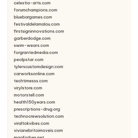
celestia-arts.com
forumchampions.com
bluebargames.com
festivaldelamalou.com
firstsigninnovations.com
garberdodge.com
swim-wears.com
forgrantedmedia.com
peolpstar.com
tylerscustomdesign.com
carworksonline.com
techtimesss.com
virylstore.com
motorstell.com
health150years.com
prescriptions-drug.org
technocrewsolution.com
viraltokvibes.com
vivianebritoimoveis.com
magforbes.net