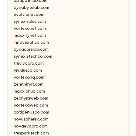
optipathlab.com
dynabytelab.com
evolvionet.com
synexisplus.com
vortexonet.com
maxxifynet.com
innovexahub.com
dynacorelab.com
synexistechco.com
truvivopro.com
vividusco.com
vortexahq.com
zenithifyit.com
maxxiohub.com
zephyraweb.com
vortexaweb.com
optigeniusco.com
novuspherex.com
novaevopro.com
trusparktech.com