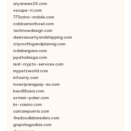
aryanews24.com
xscape-it.com
777azino-mobile.com
cobbseniorbowl.com
technowdesign.com
durexsecurityandshipping.com
cityroofingandplannig.com
ivdabergasa.com
juyultadesga.com
real-crypto-services.com
mypetzworld.com
infounty.com
investparaguay-eu.com
bwc88asia.com
extrem-poker.com
ks-casino.com
carcarepoints.com
thedoodlebreeders.com
grupohugodias.com